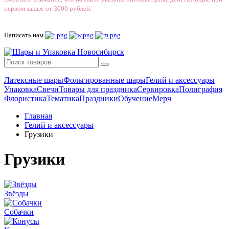
первом заказе от 3000 рублей.
Написать нам
Латексные шары
Фольгированные шары
Гелий и аксессуары
Упаковка
Свечи
Товары для праздника
Сервировка
Полиграфия
Флористика
Тематика
Праздники
Обучение
Мерч
Главная
Гелий и аксессуары
Грузики
Грузики
Звёзды
Собачки