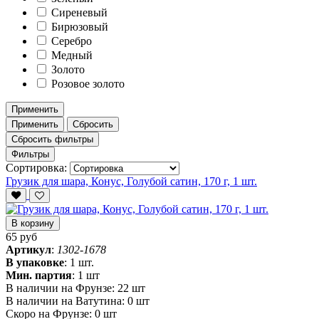
Сиреневый
Бирюзовый
Серебро
Медный
Золото
Розовое золото
Применить
Применить
Сбросить
Сбросить фильтры
Фильтры
Сортировка:
Грузик для шара, Конус, Голубой сатин, 170 г, 1 шт.
В корзину
65 руб
Артикул
:
1302-1678
В упаковке
:
1 шт.
Мин. партия
:
1 шт
В наличии на Фрунзе:
22 шт
В наличии на Ватутина:
0 шт
Скоро на Фрунзе:
0 шт