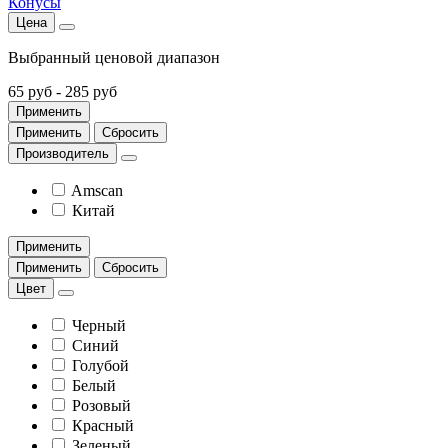
Конусы
Цена
Выбранный ценовой диапазон
65 руб
-
285 руб
Применить
Применить
Сбросить
Производитель
Amscan
Китай
Применить
Применить
Сбросить
Цвет
Черный
Синий
Голубой
Белый
Розовый
Красный
Зеленый