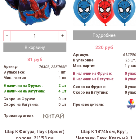
Подробнее
220 руб
В корзину
Артикул
:
612900
81 руб
В упаковке
:
25 шт.
Мин. партия
:
1 упак
Артикул
:
26306, 26306SP
В упаковке
:
1 шт.
В наличии на Фрунзе:
0 упак
Мин. партия
:
1 шт
В наличии на Ватутина:
0 упак
В наличии на Фрунзе:
2 шт
Скоро на Фрунзе:
0 упак
В наличии на Ватутина:
4 шт
Скоро на Ватутина:
0 упак
Скоро на Фрунзе:
0 шт
Производитель
:
Скоро на Ватутина:
0 шт
Производитель
:
Шар К Фигура, Паук (Spider)
Шар К 18"/46 см, Круг,
голова, 21"/53 см
Человек-Паук, Красный, 1