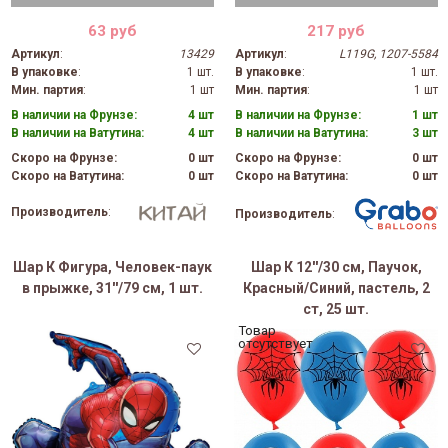
63 руб
217 руб
Артикул
:
13429
Артикул
:
L119G, 1207-5584
В упаковке
:
1 шт.
В упаковке
:
1 шт.
Мин. партия
:
1 шт
Мин. партия
:
1 шт
В наличии на Фрунзе:
4 шт
В наличии на Фрунзе:
1 шт
В наличии на Ватутина:
4 шт
В наличии на Ватутина:
3 шт
Скоро на Фрунзе:
0 шт
Скоро на Фрунзе:
0 шт
Скоро на Ватутина:
0 шт
Скоро на Ватутина:
0 шт
Производитель
:
Производитель
:
Шар К Фигура, Человек-паук
Шар К 12''/30 см, Паучок,
в прыжке, 31''/79 см, 1 шт.
Красный/Синий, пастель, 2
ст, 25 шт.
Товар
отсутствует