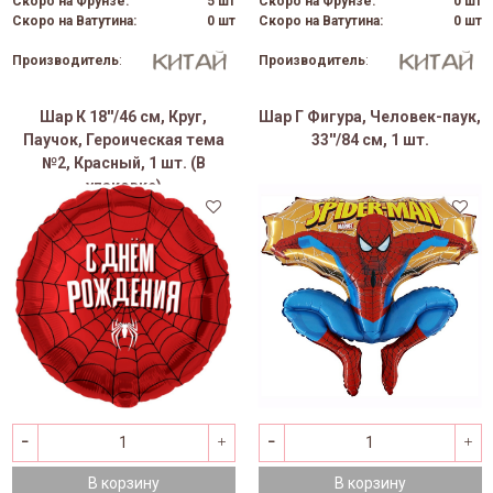
Скоро на Фрунзе:
5 шт
Скоро на Фрунзе:
0 шт
Скоро на Ватутина:
0 шт
Скоро на Ватутина:
0 шт
Производитель
:
Производитель
:
Шар К 18''/46 см, Круг,
Шар Г Фигура, Человек-паук,
Паучок, Героическая тема
33''/84 см, 1 шт.
№2, Красный, 1 шт. (В
упаковке)
В корзину
В корзину