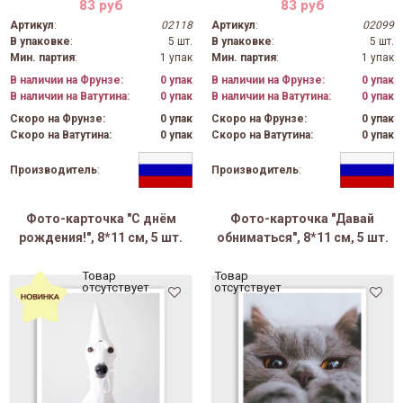
83 руб
83 руб
Артикул
:
02118
Артикул
:
02099
В упаковке
:
5 шт.
В упаковке
:
5 шт.
Мин. партия
:
1 упак
Мин. партия
:
1 упак
В наличии на Фрунзе:
0 упак
В наличии на Фрунзе:
0 упак
В наличии на Ватутина:
0 упак
В наличии на Ватутина:
0 упак
Скоро на Фрунзе:
0 упак
Скоро на Фрунзе:
0 упак
Скоро на Ватутина:
0 упак
Скоро на Ватутина:
0 упак
Производитель
:
Производитель
:
Фото-карточка "С днём
Фото-карточка "Давай
рождения!", 8*11 см, 5 шт.
обниматься", 8*11 см, 5 шт.
Товар
Товар
отсутствует
отсутствует