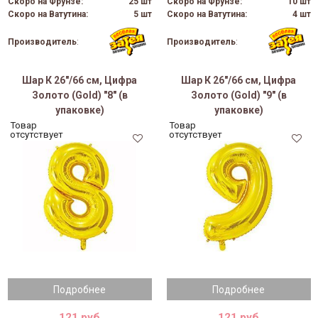
Скоро на Фрунзе:
25 шт
Скоро на Фрунзе:
10 шт
Скоро на Ватутина:
5 шт
Скоро на Ватутина:
4 шт
Производитель
:
Производитель
:
Шар К 26"/66 см, Цифра
Шар К 26"/66 см, Цифра
Золото (Gold) "8" (в
Золото (Gold) "9" (в
упаковке)
упаковке)
Товар
Товар
отсутствует
отсутствует
Подробнее
Подробнее
121 руб
121 руб