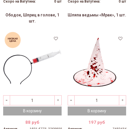
Скоро на Ватутина:
0 шт
Скоро на Ватутина:
0 шт
Ободок, Шприц в голове, 1
Шляпа ведьмы «Мрак», 1 шт.
шт.
47%
В корзину
В корзину
88 руб
197 руб
Артикул
:
1501-5773, 2258809
Артикул
:
7450434