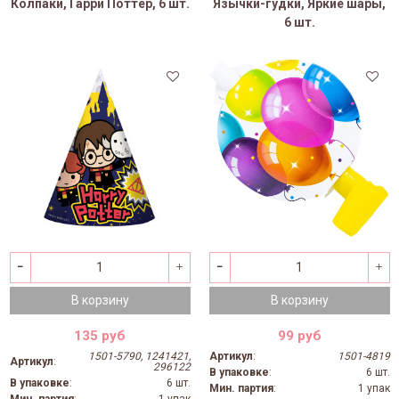
Колпаки, Гарри Поттер, 6 шт.
Язычки-гудки, Яркие шары,
6 шт.
В корзину
В корзину
135 руб
99 руб
1501-5790, 1241421,
Артикул
:
1501-4819
Артикул
:
296122
В упаковке
:
6 шт.
В упаковке
:
6 шт.
Мин. партия
:
1 упак
Мин. партия
:
1 упак