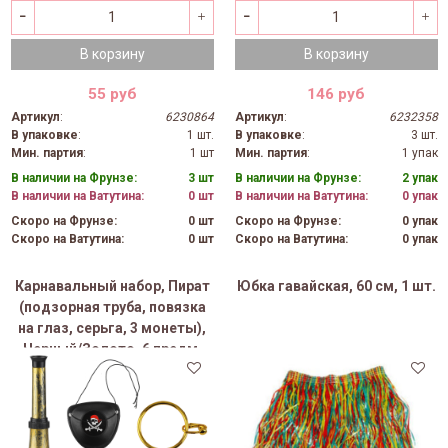
В корзину
В корзину
55 руб
146 руб
Артикул
:
6230864
Артикул
:
6232358
В упаковке
:
1 шт.
В упаковке
:
3 шт.
Мин. партия
:
1 шт
Мин. партия
:
1 упак
В наличии на Фрунзе:
3 шт
В наличии на Фрунзе:
2 упак
В наличии на Ватутина:
0 шт
В наличии на Ватутина:
0 упак
Скоро на Фрунзе:
0 шт
Скоро на Фрунзе:
0 упак
Скоро на Ватутина:
0 шт
Скоро на Ватутина:
0 упак
Карнавальный набор, Пират
Юбка гавайская, 60 см, 1 шт.
(подзорная труба, повязка
на глаз, серьга, 3 монеты),
Черный/Золото, 6 предм.