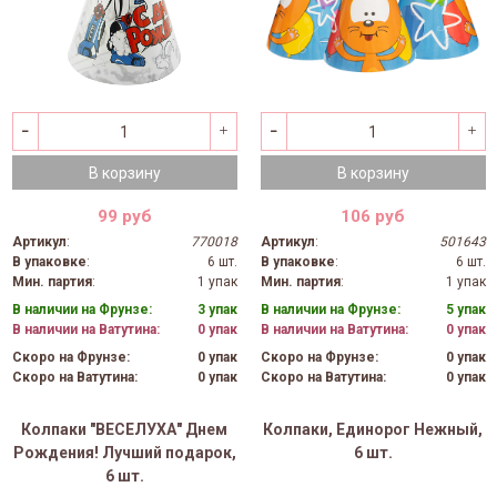
В корзину
В корзину
99 руб
106 руб
Артикул
:
770018
Артикул
:
501643
В упаковке
:
6 шт.
В упаковке
:
6 шт.
Мин. партия
:
1 упак
Мин. партия
:
1 упак
В наличии на Фрунзе:
3 упак
В наличии на Фрунзе:
5 упак
В наличии на Ватутина:
0 упак
В наличии на Ватутина:
0 упак
Скоро на Фрунзе:
0 упак
Скоро на Фрунзе:
0 упак
Скоро на Ватутина:
0 упак
Скоро на Ватутина:
0 упак
Колпаки "ВЕСЕЛУХА" Днем
Колпаки, Единорог Нежный,
Рождения! Лучший подарок,
6 шт.
6 шт.