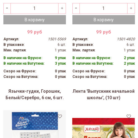
В корзину
В корзину
99 руб
99 руб
Артикул
:
1501-5569
Артикул
:
1501-4820
В упаковке
:
6 шт.
В упаковке
:
6 шт.
Мин. партия
:
1 упак
Мин. партия
:
1 упак
В наличии на Фрунзе:
9 упак
В наличии на Фрунзе:
2 упак
В наличии на Ватутина:
3 упак
В наличии на Ватутина:
2 упак
Скоро на Фрунзе:
0 упак
Скоро на Фрунзе:
0 упак
Скоро на Ватутина:
0 упак
Скоро на Ватутина:
0 упак
Язычки-гудки, Горошек,
Лента 'Выпускник начальной
Белый/Серебро, 6 см, 6 шт.
школы', (10 шт)