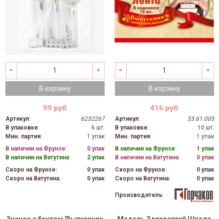
В корзину
В корзину
99 руб
416 руб
Артикул
:
6232267
Артикул
:
53.61.005
В упаковке
:
6 шт.
В упаковке
:
10 шт.
Мин. партия
:
1 упак
Мин. партия
:
1 упак
В наличии на Фрунзе:
0 упак
В наличии на Фрунзе:
1 упак
В наличии на Ватутина:
2 упак
В наличии на Ватутина:
0 упак
Скоро на Фрунзе:
0 упак
Скоро на Фрунзе:
0 упак
Скоро на Ватутина:
0 упак
Скоро на Ватутина:
0 упак
Производитель
: