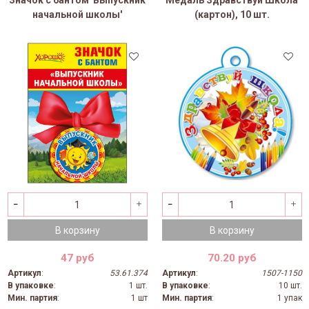
Значок с бантом 'Выпускник
Медаль Здравствуй Школа
начальной школы'
(картон), 10 шт.
В корзину
В корзину
47 руб
70.20 руб
Артикул
:
53.61.374
Артикул
:
1507-1150
В упаковке
:
1 шт.
В упаковке
:
10 шт.
Мин. партия
:
1 шт
Мин. партия
:
1 упак