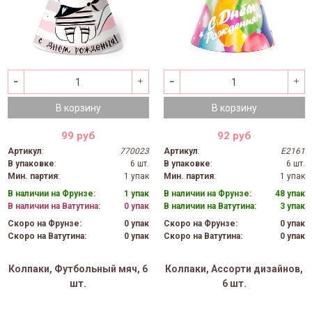
В корзину
В корзину
99 руб
92 руб
Артикул
:
770023
Артикул
:
E2161
В упаковке
:
6 шт.
В упаковке
:
6 шт.
Мин. партия
:
1 упак
Мин. партия
:
1 упак
В наличии на Фрунзе:
1 упак
В наличии на Фрунзе:
48 упак
В наличии на Ватутина:
0 упак
В наличии на Ватутина:
3 упак
Скоро на Фрунзе:
0 упак
Скоро на Фрунзе:
0 упак
Скоро на Ватутина:
0 упак
Скоро на Ватутина:
0 упак
Колпаки, Футбольный мяч, 6
Колпаки, Ассорти дизайнов,
шт.
6 шт.