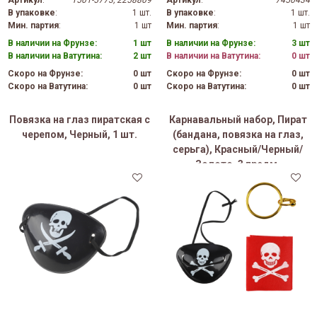
В упаковке
:
1 шт.
В упаковке
:
1 шт.
Мин. партия
:
1 шт
Мин. партия
:
1 шт
В наличии на Фрунзе:
1 шт
В наличии на Фрунзе:
3 шт
В наличии на Ватутина:
2 шт
В наличии на Ватутина:
0 шт
Скоро на Фрунзе:
0 шт
Скоро на Фрунзе:
0 шт
Скоро на Ватутина:
0 шт
Скоро на Ватутина:
0 шт
Повязка на глаз пиратская с
Карнавальный набор, Пират
черепом, Черный, 1 шт.
(бандана, повязка на глаз,
серьга), Красный/Черный/
Золото, 3 предм.