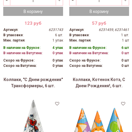
В корзину
В корзину
123 руб
57 руб
Артикул
:
6231743
Артикул
:
6231459, 6231461
В упаковке
:
6 шт.
В упаковке
:
1 шт.
Мин. партия
:
1 упак
Мин. партия
:
1 шт
В наличии на Фрунзе:
4 упак
В наличии на Фрунзе:
6 шт
В наличии на Ватутина:
0 упак
В наличии на Ватутина:
0 шт
Скоро на Фрунзе:
0 упак
Скоро на Фрунзе:
0 шт
Скоро на Ватутина:
0 упак
Скоро на Ватутина:
0 шт
Колпаки, "С Днем рождения"
Колпаки, Котенок Котэ, С
Трансформеры, 6 шт.
Днем Рождения!, 6 шт.