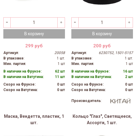
В корзину
В корзину
299 руб
200 руб
Артикул
:
20058
Артикул
:
6230752, 1501-5157
В упаковке
:
1 шт.
В упаковке
:
1 шт.
Мин. партия
:
1 шт
Мин. партия
:
1 шт
В наличии на Фрунзе:
62 шт
В наличии на Фрунзе:
16 шт
В наличии на Ватутина:
11 шт
В наличии на Ватутина:
2 шт
Скоро на Фрунзе:
0 шт
Скоро на Фрунзе:
0 шт
Скоро на Ватутина:
0 шт
Скоро на Ватутина:
0 шт
Производитель
:
Маска, Вендетта, пластик, 1
Кольцо "Глаз", Светящееся,
шт.
Ассорти, 1 шт.