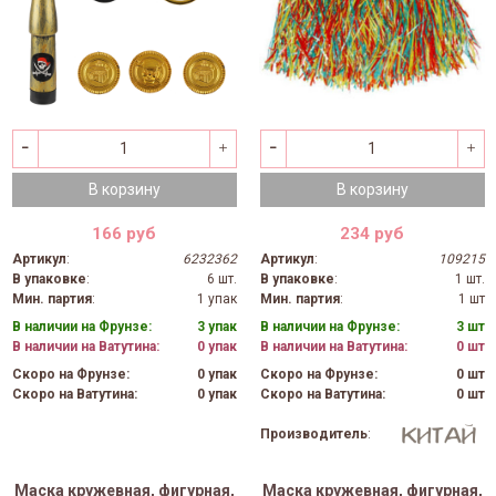
В корзину
В корзину
166 руб
234 руб
Артикул
:
6232362
Артикул
:
109215
В упаковке
:
6 шт.
В упаковке
:
1 шт.
Мин. партия
:
1 упак
Мин. партия
:
1 шт
В наличии на Фрунзе:
3 упак
В наличии на Фрунзе:
3 шт
В наличии на Ватутина:
0 упак
В наличии на Ватутина:
0 шт
Скоро на Фрунзе:
0 упак
Скоро на Фрунзе:
0 шт
Скоро на Ватутина:
0 упак
Скоро на Ватутина:
0 шт
Производитель
:
Маска кружевная, фигурная,
Маска кружевная, фигурная,