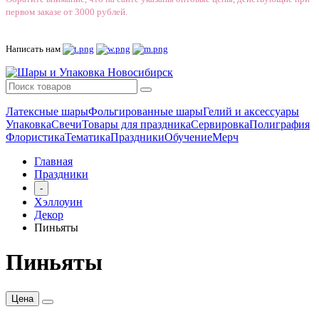
первом заказе от 3000 рублей.
Написать нам
Латексные шары
Фольгированные шары
Гелий и аксессуары
Упаковка
Свечи
Товары для праздника
Сервировка
Полиграфия
Флористика
Тематика
Праздники
Обучение
Мерч
Главная
Праздники
-
Хэллоуин
Декор
Пиньяты
Пиньяты
Цена