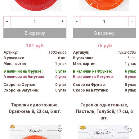
В корзину
В корзину
101 руб
75 руб
Артикул
:
1502-6066
Артикул
:
1502-6205
В упаковке
:
6 шт.
В упаковке
:
6 шт.
Мин. партия
:
1 упак
Мин. партия
:
1 упак
В наличии на Фрунзе:
5 упак
В наличии на Фрунзе:
6 упак
В наличии на Ватутина:
0 упак
В наличии на Ватутина:
0 упак
Скоро на Фрунзе:
0 упак
Скоро на Фрунзе:
0 упак
Скоро на Ватутина:
0 упак
Скоро на Ватутина:
0 упак
Тарелки однотонные,
Тарелки однотонные,
Оранжевый, 23 см, 6 шт.
Пастель, Голубой, 17 см, 6
шт.