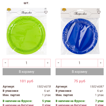
шт.
В корзину
В корзину
101 руб
75 руб
Артикул
:
1502-6078
Артикул
:
1502-6087
В упаковке
:
6 шт.
В упаковке
:
6 шт.
Мин. партия
:
1 упак
Мин. партия
:
1 упак
В наличии на Фрунзе:
5 упак
В наличии на Фрунзе:
7 упак
В наличии на Ватутина:
0 упак
В наличии на Ватутина:
0 упак