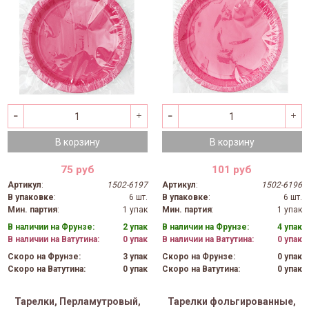
В корзину
В корзину
75 руб
101 руб
Артикул
:
1502-6197
Артикул
:
1502-6196
В упаковке
:
6 шт.
В упаковке
:
6 шт.
Мин. партия
:
1 упак
Мин. партия
:
1 упак
В наличии на Фрунзе:
2 упак
В наличии на Фрунзе:
4 упак
В наличии на Ватутина:
0 упак
В наличии на Ватутина:
0 упак
Скоро на Фрунзе:
3 упак
Скоро на Фрунзе:
0 упак
Скоро на Ватутина:
0 упак
Скоро на Ватутина:
0 упак
Тарелки, Перламутровый,
Тарелки фольгированные,