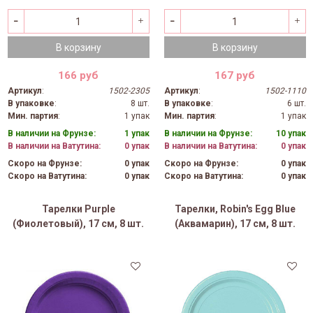
В корзину
В корзину
166 руб
167 руб
Артикул
:
1502-2305
Артикул
:
1502-1110
В упаковке
:
8 шт.
В упаковке
:
6 шт.
Мин. партия
:
1 упак
Мин. партия
:
1 упак
В наличии на Фрунзе:
1 упак
В наличии на Фрунзе:
10 упак
В наличии на Ватутина:
0 упак
В наличии на Ватутина:
0 упак
Скоро на Фрунзе:
0 упак
Скоро на Фрунзе:
0 упак
Скоро на Ватутина:
0 упак
Скоро на Ватутина:
0 упак
Тарелки Purple
Тарелки, Robin's Egg Blue
(Фиолетовый), 17 см, 8 шт.
(Аквамарин), 17 см, 8 шт.