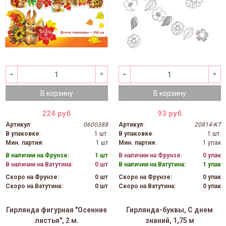
В корзину
В корзину
224 руб
93 руб
Артикул
:
0600388
Артикул
:
20814-KT
В упаковке
:
1 шт.
В упаковке
:
1 шт.
Мин. партия
:
1 шт
Мин. партия
:
1 упак
В наличии на Фрунзе:
1 шт
В наличии на Фрунзе:
0 упак
В наличии на Ватутина:
0 шт
В наличии на Ватутина:
1 упак
Скоро на Фрунзе:
0 шт
Скоро на Фрунзе:
0 упак
Скоро на Ватутина:
0 шт
Скоро на Ватутина:
0 упак
Гирлянда фигурная "Осенние
Гирлянда-буквы, С днем
листья", 2 м.
знаний, 1,75 м