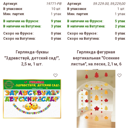
Артикул
:
19771-PB
Артикул
:
59.229.00, 59,229,00
В упаковке
:
10 шт.
В упаковке
:
1 шт.
Мин. партия
:
1 упак
Мин. партия
:
1 упак
В наличии на Фрунзе:
9 упак
В наличии на Фрунзе:
5 упак
В наличии на Ватутина:
3 упак
В наличии на Ватутина:
2 упак
Скоро на Фрунзе:
0 упак
Скоро на Фрунзе:
0 упак
Скоро на Ватутина:
0 упак
Скоро на Ватутина:
0 упак
Гирлянда-буквы
Гирлянда фигурная
"Здравствуй, детский сад!",
вертикальная "Осенние
2,5 м, 1 шт.
листья", на леске, 2,1 м, 6
шт.