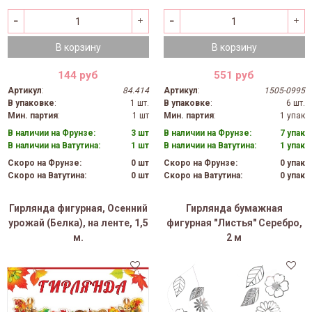
В корзину
В корзину
144 руб
551 руб
Артикул
:
84.414
Артикул
:
1505-0995
В упаковке
:
1 шт.
В упаковке
:
6 шт.
Мин. партия
:
1 шт
Мин. партия
:
1 упак
В наличии на Фрунзе:
3 шт
В наличии на Фрунзе:
7 упак
В наличии на Ватутина:
1 шт
В наличии на Ватутина:
1 упак
Скоро на Фрунзе:
0 шт
Скоро на Фрунзе:
0 упак
Скоро на Ватутина:
0 шт
Скоро на Ватутина:
0 упак
Гирлянда фигурная, Осенний
Гирлянда бумажная
урожай (Белка), на ленте, 1,5
фигурная "Листья" Серебро,
м.
2 м