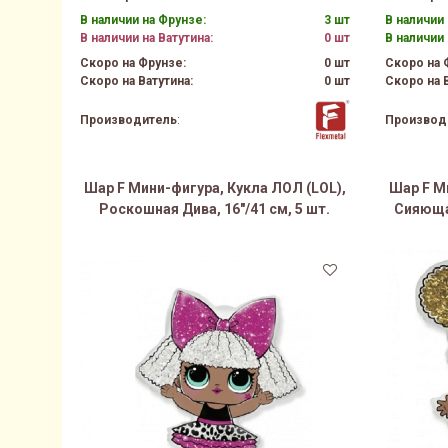
В наличии на Фрунзе:
3 шт
В наличии 
В наличии на Ватутина:
0 шт
В наличии 
Скоро на Фрунзе:
0 шт
Скоро на 
Скоро на Ватутина:
0 шт
Скоро на В
Производитель
:
Производ
Шар F Мини-фигура, Кукла ЛОЛ (LOL),
Шар F М
Роскошная Дива, 16"/41 см, 5 шт.
Сияющая