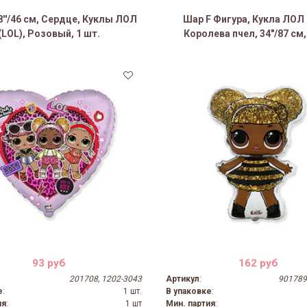
8''/46 см, Сердце, Куклы ЛОЛ
Шар F Фигура, Кукла ЛОЛ 
(LOL), Розовый, 1 шт.
Королева пчел, 34"/87 см,
93 руб
162 руб
201708, 1202-3043
Артикул
:
901789
е
:
1 шт.
В упаковке
:
ия
:
1 шт
Мин. партия
: