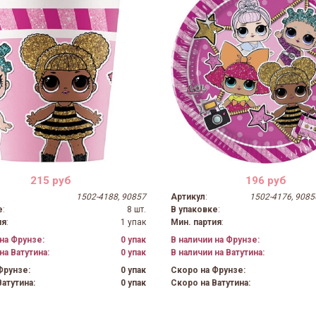
215 руб
196 руб
1502-4188, 90857
Артикул
:
1502-4176, 90856
е
:
8 шт.
В упаковке
:
ия
:
1 упак
Мин. партия
:
на Фрунзе:
0 упак
В наличии на Фрунзе:
на Ватутина:
0 упак
В наличии на Ватутина:
Фрунзе:
0 упак
Скоро на Фрунзе:
атутина:
0 упак
Скоро на Ватутина: