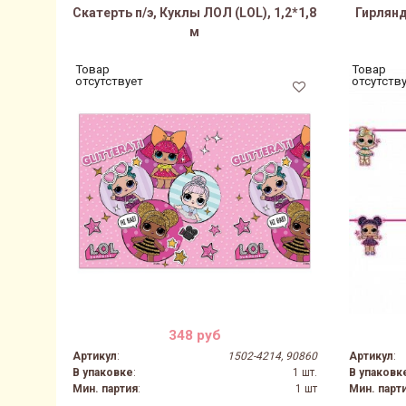
Скатерть п/э, Куклы ЛОЛ (LOL), 1,2*1,8
Гирлянд
м
Товар
Товар
отсутствует
отсутств
348 руб
Артикул
:
1502-4214, 90860
Артикул
:
В упаковке
:
1 шт.
В упаковк
Мин. партия
:
1 шт
Мин. парт