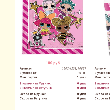
180 руб
Артикул
:
1502-4208, 90859
Артикул
:
В упаковке
:
20 шт.
В упаковк
Мин. партия
:
1 упак
Мин. парт
В наличии на Фрунзе:
0 упак
В наличии 
В наличии на Ватутина:
0 упак
В наличии 
Скоро на Фрунзе:
0 упак
Скоро на 
Скоро на Ватутина:
0 упак
Скоро на В