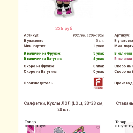
226 руб
Артикул
:
902788, 1206-1026
Артикул
:
В упаковке
:
5 шт.
В упаковк
Мин. партия
:
1 упак
Мин. парт
В наличии на Фрунзе:
5 упак
В наличии 
В наличии на Ватутина:
4 упак
В наличии 
Скоро на Фрунзе:
0 упак
Скоро на 
Скоро на Ватутина:
0 упак
Скоро на В
Производитель
:
Производ
Салфетки, Куклы ЛОЛ (LOL), 33*33 см,
Стаканы
20 шт.
Товар
Товар
отсутствует
отсутств