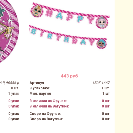
443 руб
-P, 90856-p
Артикул
:
1505-1667
8 шт.
В упаковке
:
1 шт.
1 упак
Мин. партия
:
1 шт
0 упак
В наличии на Фрунзе:
0 шт
0 упак
В наличии на Ватутина:
0 шт
0 упак
Скоро на Фрунзе:
0 шт
0 упак
Скоро на Ватутина:
0 шт