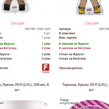
226 руб
226 руб
902789, 1206-1025
Артикул
:
902790
е
:
5 шт.
В упаковке
:
ия
:
1 упак
Мин. партия
:
на Фрунзе:
1 упак
В наличии на Фрунзе:
на Ватутина:
0 упак
В наличии на Ватутина:
Фрунзе:
2 упак
Скоро на Фрунзе:
атутина:
0 упак
Скоро на Ватутина:
итель
:
Производитель
:
, Куклы ЛОЛ (LOL), 200 мл, 8
Тарелки, Куклы ЛОЛ (LOL), 
шт.
шт.
Товар
ует
отсутствует