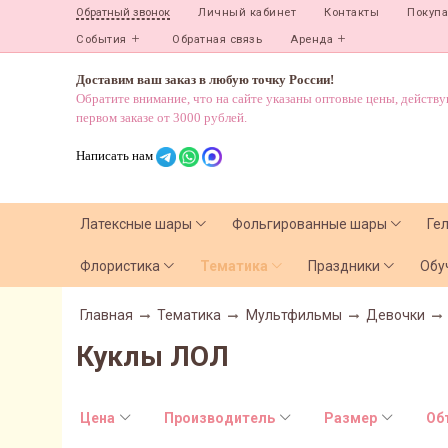
Личный кабинет
Контакты
Покуп
Обратный звонок
События
Обратная связь
Аренда
Доставим ваш заказ в любую точку России!
Обратите внимание, что на сайте указаны оптовые цены, действ
первом заказе от 3000 рублей.
Написать нам
Латексные шары
Фольгированные шары
Ге
Флористика
Тематика
Праздники
Обу
Главная
Тематика
Мультфильмы
Девочки
Куклы ЛОЛ
Цена
Производитель
Размер
Об