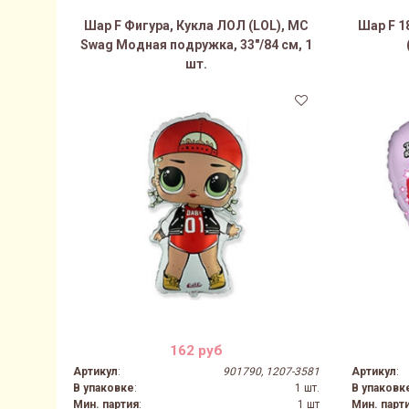
Шар F Фигура, Кукла ЛОЛ (LOL), MC
Шар F 1
Swag Модная подружка, 33"/84 см, 1
шт.
162 руб
Артикул
:
901790, 1207-3581
Артикул
:
В упаковке
:
1 шт.
В упаковк
Мин. партия
:
1 шт
Мин. парт