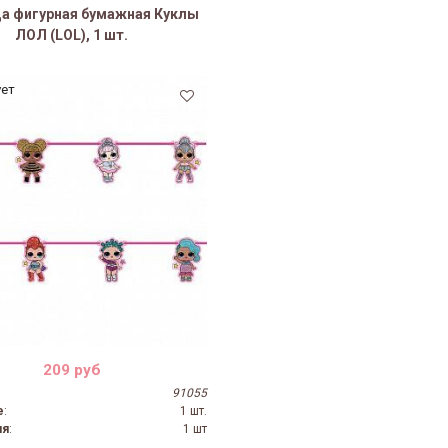
а фигурная бумажная Куклы
ЛОЛ (LOL), 1 шт.
ует
209 руб
91055
е
:
1 шт.
ия
:
1 шт