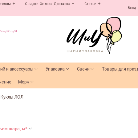
ателям
Скидки.Оплата.Доставка
Статьи
Вход
ующие при
лий и аксессуары
Упаковка
Свечи
Товары для праз
чение
Мерч
Куклы ЛОЛ
ъем шара, м³