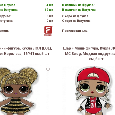
на Фрунзе:
4 шт
В наличии на Фрунзе:
на Ватутина:
12 шт
В наличии на Ватутина:
Фрунзе:
0 шт
Скоро на Фрунзе:
атутина:
0 шт
Скоро на Ватутина:
итель
:
Производитель
:
ини-фигура, Кукла ЛОЛ (LOL),
Шар F Мини-фигура, Кукла ЛО
 Королева, 16"/41 см, 5 шт.
MC Swag, Модная подружка,
см, 5 шт.