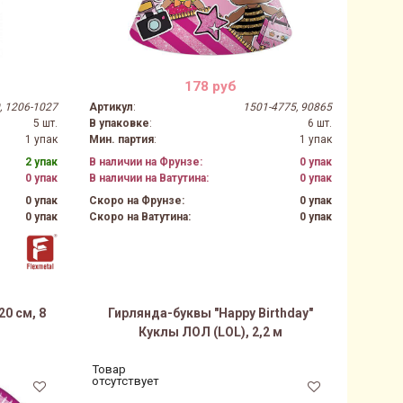
178 руб
, 1206-1027
Артикул
:
1501-4775, 90865
5 шт.
В упаковке
:
6 шт.
1 упак
Мин. партия
:
1 упак
2 упак
В наличии на Фрунзе:
0 упак
0 упак
В наличии на Ватутина:
0 упак
0 упак
Скоро на Фрунзе:
0 упак
0 упак
Скоро на Ватутина:
0 упак
20 см, 8
Гирлянда-буквы "Happy Birthday"
Куклы ЛОЛ (LOL), 2,2 м
Товар
отсутствует