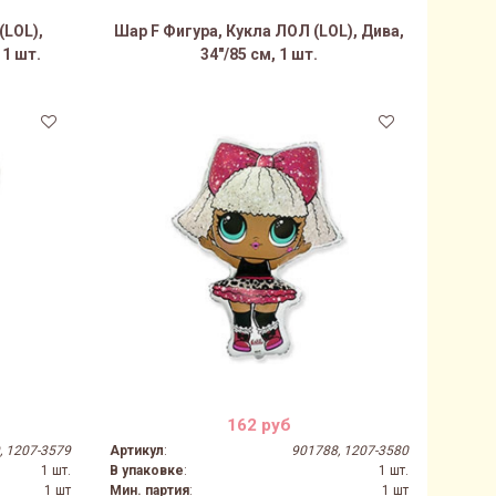
(LOL),
Шар F Фигура, Кукла ЛОЛ (LOL), Дива,
 1 шт.
34"/85 см, 1 шт.
162 руб
, 1207-3579
Артикул
:
901788, 1207-3580
1 шт.
В упаковке
:
1 шт.
1 шт
Мин. партия
:
1 шт