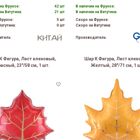
на Фрунзе:
42 шт
В наличии на Фрунзе:
на Ватутина:
21 шт
В наличии на Ватутина:
Фрунзе:
5 шт
Скоро на Фрунзе:
атутина:
0 шт
Скоро на Ватутина:
итель
:
Производитель
:
К Фигура, Лист кленовый,
Шар К Фигура, Лист клен
асный, 23"/58 см, 1 шт.
Желтый, 28"/71 см, 1 