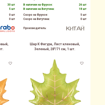
30 шт
В наличии на Фрунзе:
26 шт
5 шт
В наличии на Ватутина:
18 шт
0 шт
Скоро на Фрунзе:
5 шт
0 шт
Скоро на Ватутина:
0 шт
Производитель
:
овый,
Шар К Фигура, Лист кленовый,
шт.
Зеленый, 28"/71 см, 1 шт.