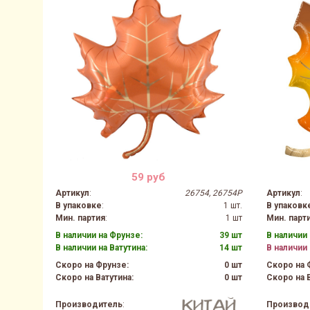
59 руб
Артикул
:
26754, 26754P
Артикул
:
В упаковке
:
1 шт.
В упаковк
Мин. партия
:
1 шт
Мин. парт
В наличии на Фрунзе:
39 шт
В наличии 
В наличии на Ватутина:
14 шт
В наличии 
Скоро на Фрунзе:
0 шт
Скоро на 
Скоро на Ватутина:
0 шт
Скоро на В
Производитель
:
Производ