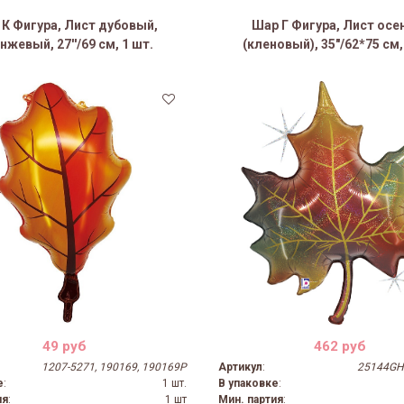
К Фигура, Лист дубовый,
Шар Г Фигура, Лист осе
нжевый, 27''/69 см, 1 шт.
(кленовый), 35"/62*75 см,
49 руб
462 руб
1207-5271, 190169, 190169P
Артикул
:
25144GH,
е
:
1 шт.
В упаковке
:
ия
:
1 шт
Мин. партия
: