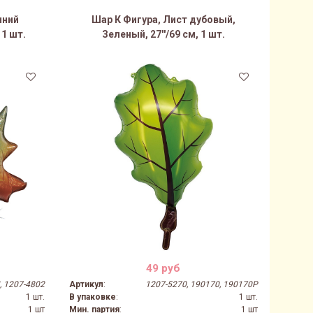
нний
Шар К Фигура, Лист дубовый,
 1 шт.
Зеленый, 27''/69 см, 1 шт.
49 руб
 1207-4802
Артикул
:
1207-5270, 190170, 190170P
1 шт.
В упаковке
:
1 шт.
1 шт
Мин. партия
:
1 шт