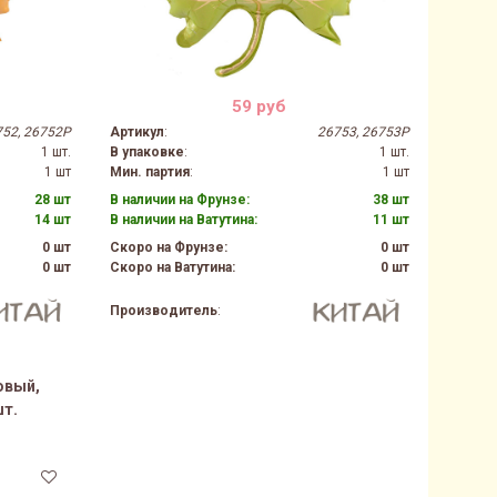
59 руб
52, 26752P
Артикул
:
26753, 26753P
1 шт.
В упаковке
:
1 шт.
1 шт
Мин. партия
:
1 шт
28 шт
В наличии на Фрунзе:
38 шт
14 шт
В наличии на Ватутина:
11 шт
0 шт
Скоро на Фрунзе:
0 шт
0 шт
Скоро на Ватутина:
0 шт
Производитель
:
овый,
шт.