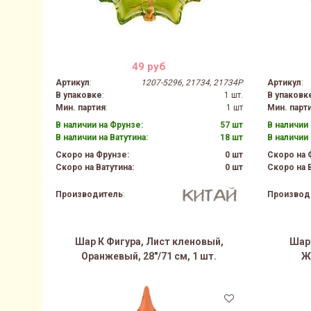
49 руб
Артикул
:
1207-5296, 21734, 21734P
Артикул
:
В упаковке
:
1 шт.
В упаковк
Мин. партия
:
1 шт
Мин. парт
В наличии на Фрунзе:
57 шт
В наличии 
В наличии на Ватутина:
18 шт
В наличии 
Скоро на Фрунзе:
0 шт
Скоро на 
Скоро на Ватутина:
0 шт
Скоро на В
Производитель
:
Производ
Шар К Фигура, Лист кленовый,
Шар 
Оранжевый, 28"/71 см, 1 шт.
Же