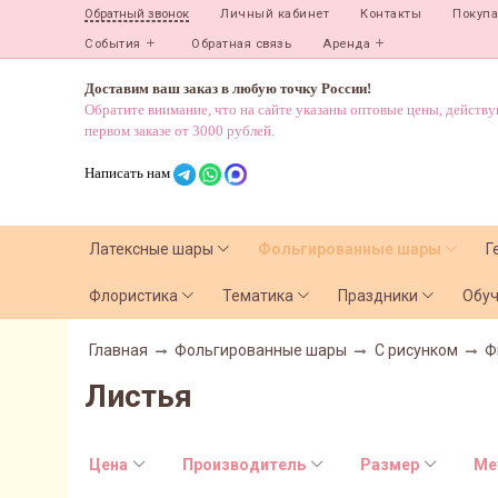
Личный кабинет
Контакты
Покуп
Обратный звонок
События
Обратная связь
Аренда
Доставим ваш заказ в любую точку России!
Обратите внимание, что на сайте указаны оптовые цены, действ
первом заказе от 3000 рублей.
Написать нам
Латексные шары
Фольгированные шары
Г
Флористика
Тематика
Праздники
Обу
Главная
Фольгированные шары
С рисунком
Ф
Листья
Цена
Производитель
Размер
Ме