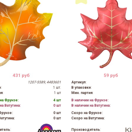
431 руб
59 руб
1207-5589, 4483601
Артикул
:
е
:
1 шт.
В упаковке
:
ия
:
1 шт
Мин. партия
:
на Фрунзе:
4 шт
В наличии на Фрунзе:
на Ватутина:
0 шт
В наличии на Ватутина:
Фрунзе:
0 шт
Скоро на Фрунзе:
атутина:
0 шт
Скоро на Ватутина:
итель
:
Производитель
: