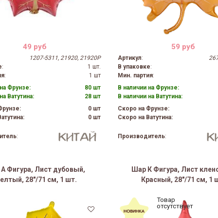
49 руб
59 руб
1207-5311, 21920, 21920P
Артикул
:
267
е
:
1 шт.
В упаковке
:
ия
:
1 шт
Мин. партия
:
на Фрунзе:
80 шт
В наличии на Фрунзе:
на Ватутина:
28 шт
В наличии на Ватутина:
Фрунзе:
0 шт
Скоро на Фрунзе:
атутина:
0 шт
Скоро на Ватутина:
итель
:
Производитель
:
А Фигура, Лист дубовый,
Шар К Фигура, Лист клен
лтый, 28"/71 см, 1 шт.
Красный, 28"/71 см, 1 
Товар
отсутствует