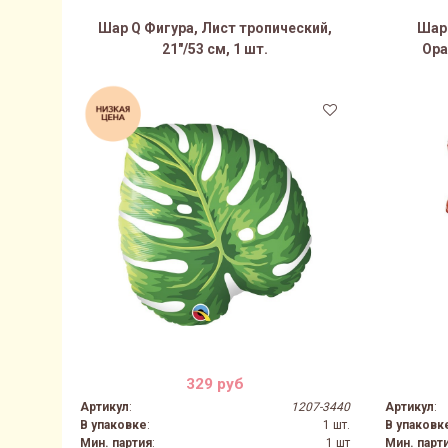
Шар Q Фигура, Лист тропический,
Шар 
21"/53 см, 1 шт.
Ора
329 руб
Артикул
:
1207-3440
Артикул
:
В упаковке
:
1 шт.
В упаковк
Мин. партия
:
1 шт
Мин. парт