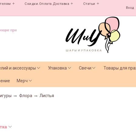
ателям
Скидки.Оплата.Доставка
Статьи
Вход
ующие при
елий и аксессуары
Упаковка
Свечи
Товары для пра
чение
Мерч
игуры
Флора
Листья
тка