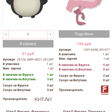
Подробнее
190 руб
В корзину
Артикул
:
1207-6938, 901977
61 руб
В упаковке
:
1 шт.
Мин. партия
:
1 шт
Артикул
:
26126, ШИУ-4027, 26126P
В упаковке
:
1 шт.
В наличии на Фрунзе:
0 шт
Мин. партия
:
1 шт
В наличии на Ватутина:
0 шт
В наличии на Фрунзе:
1 шт
Скоро на Фрунзе:
2 шт
В наличии на Ватутина:
3 шт
Скоро на Ватутина:
0 шт
Скоро на Фрунзе:
0 шт
Производитель
:
Скоро на Ватутина:
0 шт
Производитель
:
Шар F Фигура, Фламинго,
Шар F Фигура, Пингвин в