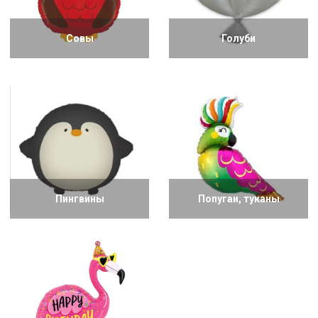
Совы
Голуби
Пингвины
Попугаи, туканы