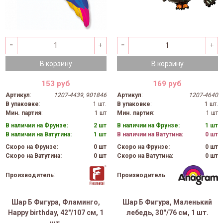
В корзину
В корзину
153 руб
169 руб
Артикул
:
1207-4439, 901846
Артикул
:
1207-4640
В упаковке
:
1 шт.
В упаковке
:
1 шт.
Мин. партия
:
1 шт
Мин. партия
:
1 шт
В наличии на Фрунзе:
2 шт
В наличии на Фрунзе:
1 шт
В наличии на Ватутина:
1 шт
В наличии на Ватутина:
0 шт
Скоро на Фрунзе:
0 шт
Скоро на Фрунзе:
0 шт
Скоро на Ватутина:
0 шт
Скоро на Ватутина:
0 шт
Производитель
:
Производитель
:
Шар Б Фигура, Фламинго,
Шар Б Фигура, Маленький
Happy birthday, 42"/107 см, 1
лебедь, 30''/76 см, 1 шт.
шт.