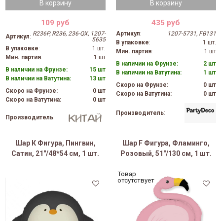
В корзину
В корзину
109 руб
435 руб
R236P, R236, 236-QX, 1207-
Артикул
:
1207-5731, FB131
Артикул
:
5635
В упаковке
:
1 шт.
В упаковке
:
1 шт.
Мин. партия
:
1 шт
Мин. партия
:
1 шт
В наличии на Фрунзе:
2 шт
В наличии на Фрунзе:
15 шт
В наличии на Ватутина:
1 шт
В наличии на Ватутина:
13 шт
Скоро на Фрунзе:
0 шт
Скоро на Фрунзе:
0 шт
Скоро на Ватутина:
0 шт
Скоро на Ватутина:
0 шт
Производитель
:
Производитель
:
Шар К Фигура, Пингвин,
Шар F Фигура, Фламинго,
Сатин, 21"/48*54 см, 1 шт.
Розовый, 51"/130 см, 1 шт.
Товар
отсутствует