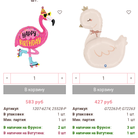
В корзину
В корзину
583 руб
427 руб
Артикул
:
1207-6274, 25528-P
Артикул
:
G72263-P, G72263
В упаковке
:
1 шт.
В упаковке
:
1 шт.
Мин. партия
:
1 шт
Мин. партия
:
1 шт
В наличии на Фрунзе:
2 шт
В наличии на Фрунзе:
3 шт
В наличии на Ватутина:
0 шт
В наличии на Ватутина:
1 шт