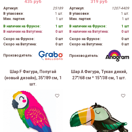
435 руб
319 руб
Артикул
:
25189
Артикул
:
1207-4409
В упаковке
:
1 шт.
В упаковке
:
1 шт.
Мин. партия
:
1 шт
Мин. партия
:
1 шт
В наличии на Фрунзе:
1 шт
В наличии на Фрунзе:
1 шт
В наличии на Ватутина:
0 шт
В наличии на Ватутина:
0 шт
Скоро на Фрунзе:
0 шт
Скоро на Фрунзе:
0 шт
Скоро на Ватутина:
0 шт
Скоро на Ватутина:
0 шт
Производитель
:
Производитель
:
Шар F Фигура, Попугай
Шар А Фигура, Тукан дикий,
(новый дизайн), 35"/89 см, 1
27"/68 см * 15"/38 см, 1 шт.
шт.