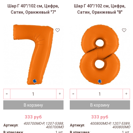
Шар Г 40''/102 см, Цифра,
Шар Г 40''/102 см, Цифра,
Сатин, Оранжевый "7"
Сатин, Оранжевый "8"
В корзину
В корзину
333 руб
333 руб
400700MO-P, 1207-5388,
400800MO-P, 1207-5389,
Артикул
:
Артикул
:
400700MO
400800MO
В упаковке
:
1 шт.
В упаковке
:
1 шт.