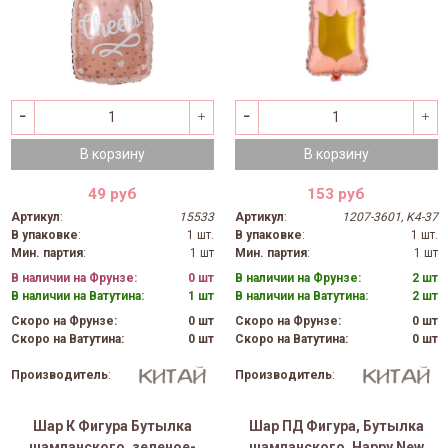
В корзину
В корзину
49 руб
153 руб
Артикул
:
15533
Артикул
:
1207-3601, K4-37
В упаковке
:
1 шт.
В упаковке
:
1 шт.
Мин. партия
:
1 шт
Мин. партия
:
1 шт
В наличии на Фрунзе:
0 шт
В наличии на Фрунзе:
2 шт
В наличии на Ватутина:
1 шт
В наличии на Ватутина:
2 шт
Скоро на Фрунзе:
0 шт
Скоро на Фрунзе:
0 шт
Скоро на Ватутина:
0 шт
Скоро на Ватутина:
0 шт
Производитель
:
Производитель
:
Шар К Фигура Бутылка
Шар ПД Фигура, Бутылка
шампанского, зеленое-
шампанского, Happy New