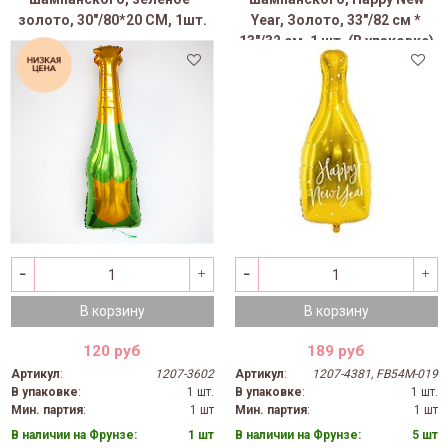
золото, 30"/80*20 СМ, 1шт.
Year, Золото, 33"/82 см *
13"/32 см, 1 шт. (В упаковке)
В корзину
В корзину
120 руб
189 руб
Артикул
:
1207-3602
Артикул
:
1207-4381, FB54M-019
В упаковке
:
1 шт.
В упаковке
:
1 шт.
Мин. партия
:
1 шт
Мин. партия
:
1 шт
В наличии на Фрунзе:
1 шт
В наличии на Фрунзе:
5 шт