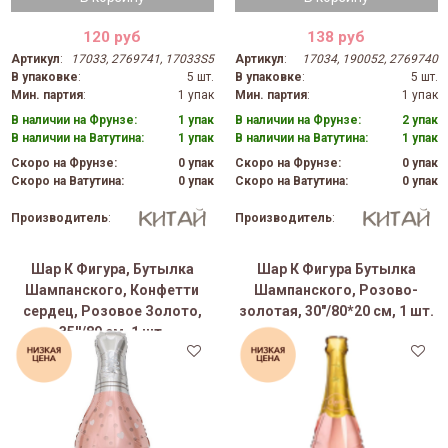
120 руб
138 руб
Артикул
:
17033, 2769741, 17033S5
Артикул
:
17034, 190052, 2769740
В упаковке
:
5 шт.
В упаковке
:
5 шт.
Мин. партия
:
1 упак
Мин. партия
:
1 упак
В наличии на Фрунзе:
1 упак
В наличии на Фрунзе:
2 упак
В наличии на Ватутина:
1 упак
В наличии на Ватутина:
1 упак
Скоро на Фрунзе:
0 упак
Скоро на Фрунзе:
0 упак
Скоро на Ватутина:
0 упак
Скоро на Ватутина:
0 упак
Производитель
:
Производитель
:
Шар К Фигура, Бутылка
Шар К Фигура Бутылка
Шампанского, Конфетти
Шампанского, Розово-
сердец, Розовое Золото,
золотая, 30"/80*20 см, 1 шт.
35''/89 см, 1 шт.