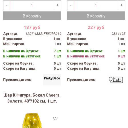
В корзину
В корзину
187 руб
227 руб
Артикул
:
1207-4382, FB52M-019
Артикул
:
9364495
В упаковке
:
1 шт.
В упаковке
:
1 шт.
Мин. партия
:
1 шт
Мин. партия
:
1 шт
В наличии на Фрунзе:
7 шт
В наличии на Фрунзе:
1 шт
В наличии на Ватутина:
1 шт
В наличии на Ватутина:
0 шт
Скоро на Фрунзе:
0 шт
Скоро на Фрунзе:
0 шт
Скоро на Ватутина:
0 шт
Скоро на Ватутина:
0 шт
Производитель
:
Производитель
:
Шар К Фигура, Бокал Cheers,
Золото, 40''/102 см, 1 шт.