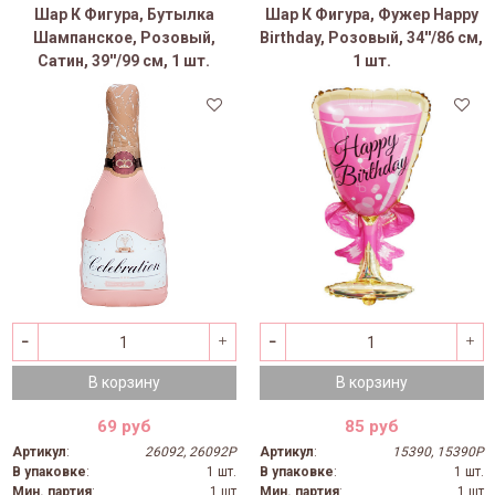
Шар К Фигура, Бутылка
Шар К Фигура, Фужер Happy
Шампанское, Розовый,
Birthday, Розовый, 34''/86 см,
Сатин, 39''/99 см, 1 шт.
1 шт.
В корзину
В корзину
69 руб
85 руб
Артикул
:
26092, 26092P
Артикул
:
15390, 15390P
В упаковке
:
1 шт.
В упаковке
:
1 шт.
Мин. партия
:
1 шт
Мин. партия
:
1 шт