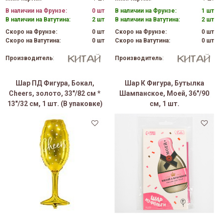
В наличии на Фрунзе:
0 шт
В наличии на Фрунзе:
1 шт
В наличии на Ватутина:
2 шт
В наличии на Ватутина:
2 шт
Скоро на Фрунзе:
0 шт
Скоро на Фрунзе:
0 шт
Скоро на Ватутина:
0 шт
Скоро на Ватутина:
0 шт
Производитель
:
Производитель
:
Шар ПД Фигура, Бокал,
Шар К Фигура, Бутылка
Cheers, золото, 33"/82 см *
Шампанское, Моей, 36"/90
13"/32 см, 1 шт. (В упаковке)
см, 1 шт.