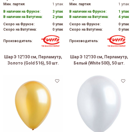
Мин. партия
:
1 упак
Мин. партия
:
1 упак
В наличии на Фрунзе:
3 упак
В наличии на Фрунзе:
1 упак
В наличии на Ватутина:
2 упак
В наличии на Ватутина:
4 упак
Скоро на Фрунзе:
0 упак
Скоро на Фрунзе:
0 упак
Скоро на Ватутина:
0 упак
Скоро на Ватутина:
0 упак
Производитель
:
Производитель
:
Шар Э 12"/30 см, Перламутр,
Шар Э 12"/30 см, Перламутр,
Золото (Gold 516), 50 шт.
Белый (White 500), 50 шт.