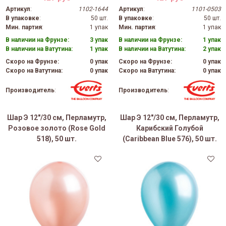
Артикул
:
1102-1644
Артикул
:
1101-0503
В упаковке
:
50 шт.
В упаковке
:
50 шт.
Мин. партия
:
1 упак
Мин. партия
:
1 упак
В наличии на Фрунзе:
3 упак
В наличии на Фрунзе:
1 упак
В наличии на Ватутина:
1 упак
В наличии на Ватутина:
2 упак
Скоро на Фрунзе:
0 упак
Скоро на Фрунзе:
0 упак
Скоро на Ватутина:
0 упак
Скоро на Ватутина:
0 упак
Производитель
:
Производитель
:
Шар Э 12"/30 см, Перламутр,
Шар Э 12"/30 см, Перламутр,
Розовое золото (Rose Gold
Карибский Голубой
518), 50 шт.
(Caribbean Blue 576), 50 шт.