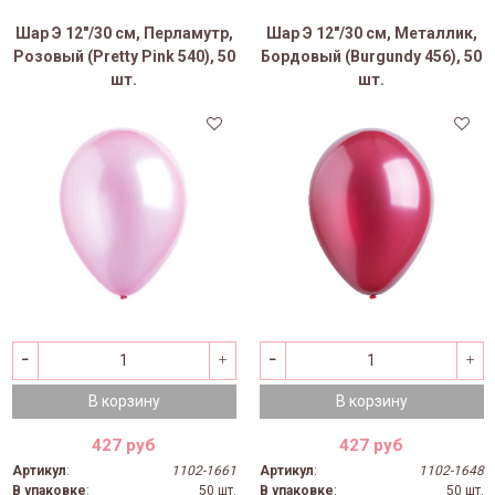
Шар Э 12"/30 см, Перламутр,
Шар Э 12"/30 см, Металлик,
Розовый (Pretty Pink 540), 50
Бордовый (Burgundy 456), 50
шт.
шт.
В корзину
В корзину
427 руб
427 руб
Артикул
:
1102-1661
Артикул
:
1102-1648
В упаковке
:
50 шт.
В упаковке
:
50 шт.