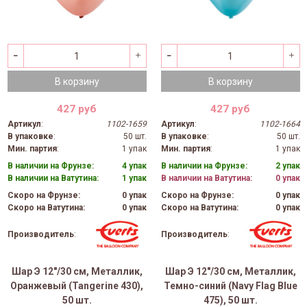
В корзину
В корзину
427 руб
427 руб
Артикул
:
1102-1659
Артикул
:
1102-1664
В упаковке
:
50 шт.
В упаковке
:
50 шт.
Мин. партия
:
1 упак
Мин. партия
:
1 упак
В наличии на Фрунзе:
4 упак
В наличии на Фрунзе:
2 упак
В наличии на Ватутина:
1 упак
В наличии на Ватутина:
0 упак
Скоро на Фрунзе:
0 упак
Скоро на Фрунзе:
0 упак
Скоро на Ватутина:
0 упак
Скоро на Ватутина:
0 упак
Производитель
:
Производитель
:
Шар Э 12"/30 см, Металлик,
Шар Э 12"/30 см, Металлик,
Оранжевый (Tangerine 430),
Темно-синий (Navy Flag Blue
50 шт.
475), 50 шт.