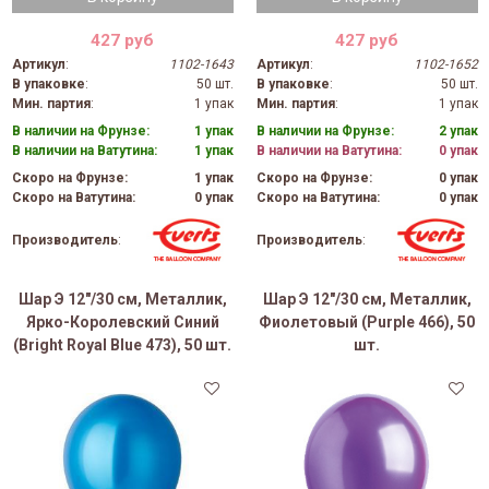
427 руб
427 руб
Артикул
:
1102-1643
Артикул
:
1102-1652
В упаковке
:
50 шт.
В упаковке
:
50 шт.
Мин. партия
:
1 упак
Мин. партия
:
1 упак
В наличии на Фрунзе:
1 упак
В наличии на Фрунзе:
2 упак
В наличии на Ватутина:
1 упак
В наличии на Ватутина:
0 упак
Скоро на Фрунзе:
1 упак
Скоро на Фрунзе:
0 упак
Скоро на Ватутина:
0 упак
Скоро на Ватутина:
0 упак
Производитель
:
Производитель
:
Шар Э 12"/30 см, Металлик,
Шар Э 12"/30 см, Металлик,
Ярко-Королевский Синий
Фиолетовый (Purple 466), 50
(Bright Royal Blue 473), 50 шт.
шт.