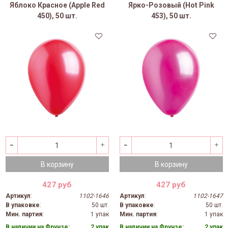
Яблоко Красное (Apple Red
Ярко-Розовый (Hot Pink
450), 50 шт.
453), 50 шт.
В корзину
В корзину
427 руб
427 руб
Артикул
:
1102-1646
Артикул
:
1102-1647
В упаковке
:
50 шт.
В упаковке
:
50 шт.
Мин. партия
:
1 упак
Мин. партия
:
1 упак
В наличии на Фрунзе:
2 упак
В наличии на Фрунзе:
2 упак