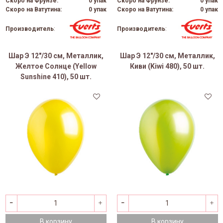
Скоро на Фрунзе:
0 упак
Скоро на Фрунзе:
0 упак
Скоро на Ватутина:
0 упак
Скоро на Ватутина:
0 упак
Производитель
:
Производитель
:
Шар Э 12"/30 см, Металлик,
Шар Э 12"/30 см, Металлик,
Желтое Солнце (Yellow
Киви (Kiwi 480), 50 шт.
Sunshine 410), 50 шт.
В корзину
В корзину