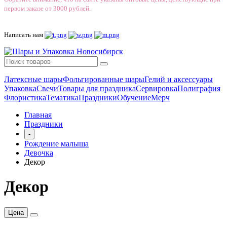
первом заказе от 3000 рублей.
Написать нам
Латексные шары
Фольгированные шары
Гелий и аксессуары
Упаковка
Свечи
Товары для праздника
Сервировка
Полиграфия
Флористика
Тематика
Праздники
Обучение
Мерч
Главная
Праздники
-
Рождение малыша
Девочка
Декор
Декор
Цена