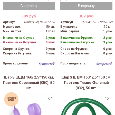
В корзину
В корзину
309 руб
309 руб
Артикул
:
160031-50, 912677-50
Артикул
:
160041-50, 912370-50
В упаковке
:
50 шт.
В упаковке
:
50 шт.
Мин. партия
:
1 упак
Мин. партия
:
1 упак
В наличии на Фрунзе:
3 упак
В наличии на Фрунзе:
2 упак
В наличии на Ватутина:
0 упак
В наличии на Ватутина:
3 упак
Скоро на Фрунзе:
0 упак
Скоро на Фрунзе:
0 упак
Скоро на Ватутина:
0 упак
Скоро на Ватутина:
0 упак
Производитель
:
Производитель
:
Шар S ШДМ 160/ 2,5*150 см,
Шар S ШДМ 160/ 2,5*150 см,
Пастель Сиреневый (050), 50
Пастель Темно-Зеленый
шт.
(032), 50 шт.