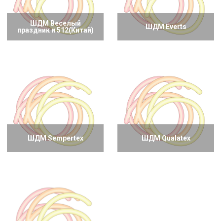
ШДМ Веселый
ШДМ Everts
праздник и 512(Китай)
ШДМ Sempertex
ШДМ Qualatex