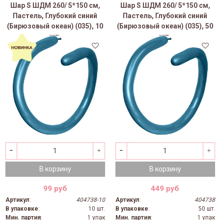
Шар S ШДМ 260/ 5*150 см,
Шар S ШДМ 260/ 5*150 см,
Пастель, Глубокий синий
Пастель, Глубокий синий
(Бирюзовый океан) (035), 10
(Бирюзовый океан) (035), 50
шт.
шт.
В корзину
В корзину
99 руб
449 руб
Артикул
:
404738-10
Артикул
:
404738
В упаковке
:
10 шт.
В упаковке
:
50 шт.
Мин. партия
:
1 упак
Мин. партия
:
1 упак