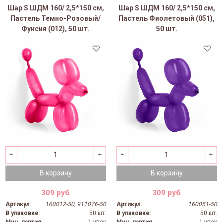
Шар S ШДМ 160/ 2,5*150 см,
Шар S ШДМ 160/ 2,5*150 см,
Пастель Темно-Розовый/
Пастель Фиолетовый (051),
Фуксия (012), 50 шт.
50 шт.
В корзину
В корзину
309 руб
309 руб
Артикул
:
160012-50, 911076-50
Артикул
:
160051-50
В упаковке
:
50 шт.
В упаковке
:
50 шт.
Мин. партия
:
1 упак
Мин. партия
:
1 упак