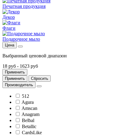
Печатная продукция
Декор
Флаги
Подарочное мыло
Цена
Выбранный ценовой диапазон
18 руб
-
1623 руб
Применить
Применить
Сбросить
Производитель
512
Agura
Amscan
Anagram
Belbal
Betallic
CardsLike