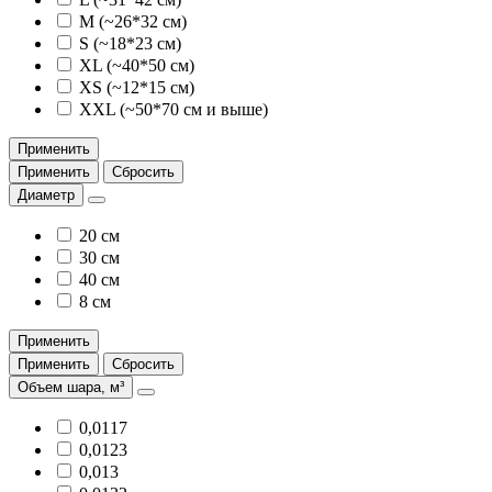
M (~26*32 см)
S (~18*23 см)
XL (~40*50 см)
XS (~12*15 см)
XXL (~50*70 см и выше)
Применить
Применить
Сбросить
Диаметр
20 см
30 см
40 см
8 см
Применить
Применить
Сбросить
Объем шара, м³
0,0117
0,0123
0,013