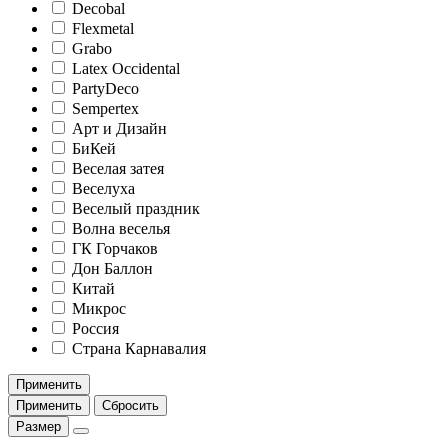
Decobal
Flexmetal
Grabo
Latex Occidental
PartyDeco
Sempertex
Арт и Дизайн
БиКей
Веселая затея
Веселуха
Веселый праздник
Волна веселья
ГК Горчаков
Дон Баллон
Китай
Микрос
Россия
Страна Карнавалия
Применить
Применить
Сбросить
Размер