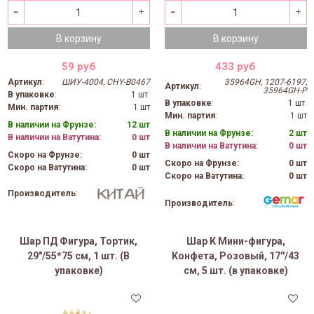
В корзину
В корзину
59 руб
433 руб
Артикул
:
ШИУ-4004, CHY-B0467
35964GH, 1207-6197,
Артикул
:
35964GH-P
В упаковке
:
1 шт.
В упаковке
:
1 шт.
Мин. партия
:
1 шт
Мин. партия
:
1 шт
В наличии на Фрунзе:
12 шт
В наличии на Фрунзе:
2 шт
В наличии на Ватутина:
0 шт
В наличии на Ватутина:
0 шт
Скоро на Фрунзе:
0 шт
Скоро на Фрунзе:
0 шт
Скоро на Ватутина:
0 шт
Скоро на Ватутина:
0 шт
Производитель
:
Производитель
:
Шар ПД Фигура, Тортик,
Шар К Мини-фигура,
29"/55*75 см, 1 шт. (В
Конфета, Розовый, 17''/43
упаковке)
см, 5 шт. (в упаковке)