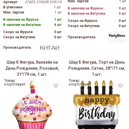
Мин. партия
:
1 шт
Артикул
:
27422, 27422P, 518115
В упаковке
:
1 шт.
В наличии на Фрунзе:
0 шт
Мин. партия
:
1 шт
В наличии на Ватутина:
0 шт
В наличии на Фрунзе:
1 шт
Скоро на Фрунзе:
0 шт
В наличии на Ватутина:
4 шт
Скоро на Ватутина:
0 шт
Скоро на Фрунзе:
0 шт
Производитель
:
Скоро на Ватутина:
0 шт
Производитель
:
Шар К Фигура, Капкейк на
Шар Б Фигура, Торт на День
День Рождения, Розовый,
Рождения, Сатин, 28''/71 см,
31"/79 см, 1 шт.
1 шт.
Товар
Товар
отсутствует
отсутствует