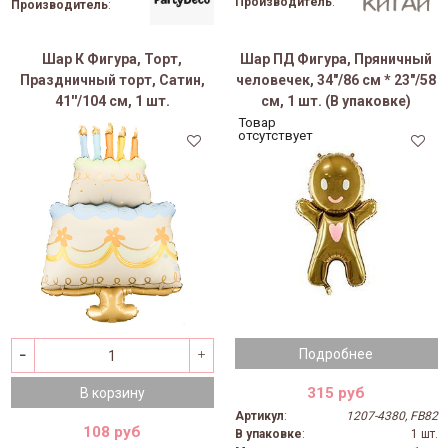
Производитель
:
Производитель
:
Шар К Фигура, Торт,
Шар ПД Фигура, Пряничный
Праздничный торт, Сатин,
человечек, 34"/86 см * 23"/58
41''/104 см, 1 шт.
см, 1 шт. (В упаковке)
Товар
отсутствует
Подробнее
315 руб
В корзину
Артикул
:
1207-4380, FB82
108 руб
В упаковке
:
1 шт.