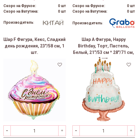
Скоро на Фрунзе:
0 шт
Скоро на Фрунзе:
0 шт
Скоро на Ватутина:
0 шт
Скоро на Ватутина:
0 шт
Производитель
:
Производитель
:
Шар F Фигура, Кекс, Сладкий
Шар А Фигура, Happy
день рождения, 23"/58 см, 1
Birthday, Торт, Пастель,
шт.
Белый, 21"/53 см * 28"/71 см,
1 шт.