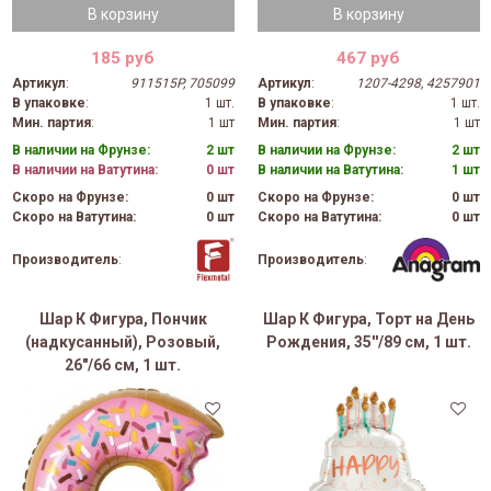
В корзину
В корзину
185 руб
467 руб
Артикул
:
911515P, 705099
Артикул
:
1207-4298, 4257901
В упаковке
:
1 шт.
В упаковке
:
1 шт.
Мин. партия
:
1 шт
Мин. партия
:
1 шт
В наличии на Фрунзе:
2 шт
В наличии на Фрунзе:
2 шт
В наличии на Ватутина:
0 шт
В наличии на Ватутина:
1 шт
Скоро на Фрунзе:
0 шт
Скоро на Фрунзе:
0 шт
Скоро на Ватутина:
0 шт
Скоро на Ватутина:
0 шт
Производитель
:
Производитель
:
Шар К Фигура, Пончик
Шар К Фигура, Торт на День
(надкусанный), Розовый,
Рождения, 35''/89 см, 1 шт.
26"/66 см, 1 шт.