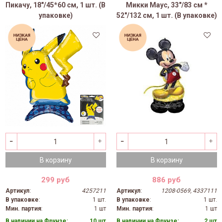
Пикачу, 18"/45*60 см, 1 шт. (В
Микки Маус, 33"/83 см *
упаковке)
52"/132 см, 1 шт. (В упаковке)
В корзину
В корзину
299 руб
886 руб
Артикул
:
4257211
Артикул
:
1208-0569, 4337111
В упаковке
:
1 шт.
В упаковке
:
1 шт.
Мин. партия
:
1 шт
Мин. партия
:
1 шт
В наличии на Фрунзе:
10 шт
В наличии на Фрунзе:
2 шт