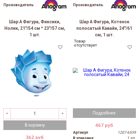
Производитель
:
Производитель
:
Шар А Фигура, Фиксики,
Шар А Фигура, Котенок
Нолик, 21"/54 см * 23"/57 см,
полосатый Кавайи, 24"/61
1 шт.
см, 1 шт.
Товар
отсутствует
Подробнее
467 руб
В корзину
Артикул
:
1207-6539
362 руб
В упаковке
:
1 шт.