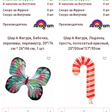
В наличии на Ватутина:
0 шт
В наличии на Ватутина:
0 шт
Скоро на Фрунзе:
0 шт
Скоро на Фрунзе:
0 шт
Скоро на Ватутина:
0 шт
Скоро на Ватутина:
0 шт
Производитель
:
Производитель
:
Шар А Фигура, Бабочка,
Шар А Фигура, Леденец
переливы, перламутр, 30"/76
трость, полосатый красный,
см * 26"/66 см, 1 шт.
20"/50см*37"/93см