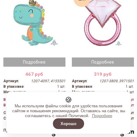
Подробнее
Подробнее
467 руб
319 руб
Артикул
:
1207-4097, 4155501
Артикул
:
1207-3809, 3971501
В упаковке
:
1 шт.
В упаковке
:
1 шт.
Мин. партия
:
1 шт
Мин. партия
:
1 шт
🍪
В наличии на Фрунзе:
0 шт
В наличии на Фрунзе:
0 шт
В наличии на Ватутина:
0 шт
В наличии на Ватутина:
0 шт
Мы используем файлы cookie для удобства пользования
сайтом и повышения рекомендаций. Оставаясь на сайте, вы
Скоро на Фрунзе:
2 шт
Скоро на Фрунзе:
0 шт
соглашаетесь с нашей Политикой.
Подробнее
Скоро на Ватутина:
0 шт
Скоро на Ватутина:
0 шт
Хорошо
Производитель
:
Производитель
: