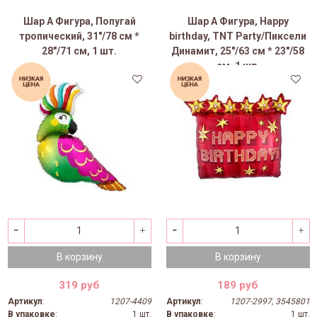
Шар А Фигура, Попугай
Шар А Фигура, Happy
тропический, 31"/78 см *
birthday, TNT Party/Пиксели
28"/71 см, 1 шт.
Динамит, 25"/63 см * 23"/58
см, 1 шт.
В корзину
В корзину
319 руб
189 руб
Артикул
:
1207-4409
Артикул
:
1207-2997, 3545801
В упаковке
:
1 шт.
В упаковке
:
1 шт.