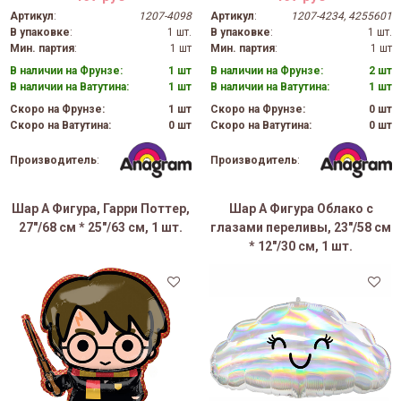
Артикул
:
1207-4098
Артикул
:
1207-4234, 4255601
В упаковке
:
1 шт.
В упаковке
:
1 шт.
Мин. партия
:
1 шт
Мин. партия
:
1 шт
В наличии на Фрунзе:
1 шт
В наличии на Фрунзе:
2 шт
В наличии на Ватутина:
1 шт
В наличии на Ватутина:
1 шт
Скоро на Фрунзе:
1 шт
Скоро на Фрунзе:
0 шт
Скоро на Ватутина:
0 шт
Скоро на Ватутина:
0 шт
Производитель
:
Производитель
:
Шар А Фигура, Гарри Поттер,
Шар А Фигура Облако с
27"/68 см * 25"/63 см, 1 шт.
глазами переливы, 23"/58 см
* 12"/30 см, 1 шт.