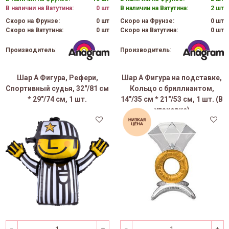
В наличии на Ватутина:
0 шт
В наличии на Ватутина:
2 шт
Скоро на Фрунзе:
0 шт
Скоро на Фрунзе:
0 шт
Скоро на Ватутина:
0 шт
Скоро на Ватутина:
0 шт
Производитель
:
Производитель
:
Шар А Фигура, Рефери,
Шар А Фигура на подставке,
Спортивный судья, 32"/81 см
Кольцо с бриллиантом,
* 29"/74 см, 1 шт.
14"/35 см * 21"/53 см, 1 шт. (В
упаковке)