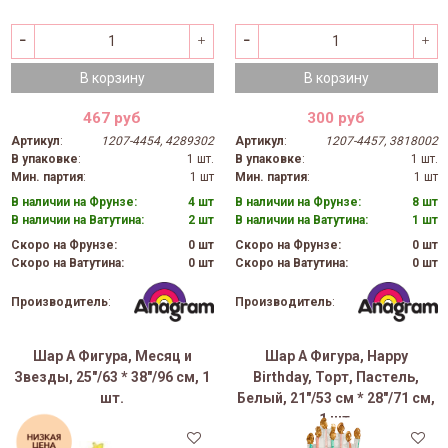
В корзину
В корзину
467 руб
300 руб
Артикул
:
1207-4454, 4289302
Артикул
:
1207-4457, 3818002
В упаковке
:
1 шт.
В упаковке
:
1 шт.
Мин. партия
:
1 шт
Мин. партия
:
1 шт
В наличии на Фрунзе:
4 шт
В наличии на Фрунзе:
8 шт
В наличии на Ватутина:
2 шт
В наличии на Ватутина:
1 шт
Скоро на Фрунзе:
0 шт
Скоро на Фрунзе:
0 шт
Скоро на Ватутина:
0 шт
Скоро на Ватутина:
0 шт
Производитель
:
Производитель
:
Шар А Фигура, Месяц и
Шар А Фигура, Happy
Звезды, 25"/63 * 38"/96 см, 1
Birthday, Торт, Пастель,
шт.
Белый, 21"/53 см * 28"/71 см,
1 шт.