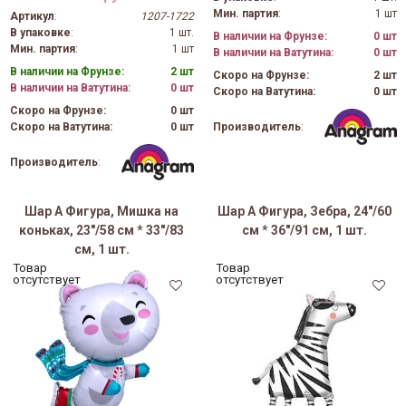
Мин. партия
:
1 шт
Артикул
:
1207-1722
В упаковке
:
1 шт.
В наличии на Фрунзе:
0 шт
Мин. партия
:
1 шт
В наличии на Ватутина:
0 шт
В наличии на Фрунзе:
2 шт
Скоро на Фрунзе:
2 шт
В наличии на Ватутина:
0 шт
Скоро на Ватутина:
0 шт
Скоро на Фрунзе:
0 шт
Производитель
:
Скоро на Ватутина:
0 шт
Производитель
:
Шар А Фигура, Мишка на
Шар А Фигура, Зебра, 24"/60
коньках, 23"/58 см * 33"/83
см * 36"/91 см, 1 шт.
см, 1 шт.
Товар
Товар
отсутствует
отсутствует