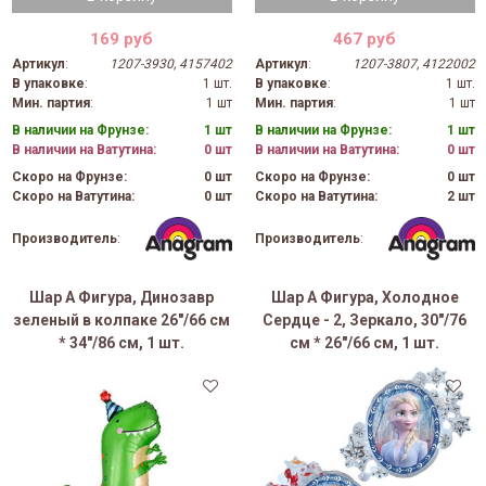
169 руб
467 руб
Артикул
:
1207-3930, 4157402
Артикул
:
1207-3807, 4122002
В упаковке
:
1 шт.
В упаковке
:
1 шт.
Мин. партия
:
1 шт
Мин. партия
:
1 шт
В наличии на Фрунзе:
1 шт
В наличии на Фрунзе:
1 шт
В наличии на Ватутина:
0 шт
В наличии на Ватутина:
0 шт
Скоро на Фрунзе:
0 шт
Скоро на Фрунзе:
0 шт
Скоро на Ватутина:
0 шт
Скоро на Ватутина:
2 шт
Производитель
:
Производитель
:
Шар А Фигура, Динозавр
Шар А Фигура, Холодное
зеленый в колпаке 26"/66 см
Сердце - 2, Зеркало, 30"/76
* 34"/86 см, 1 шт.
см * 26"/66 см, 1 шт.