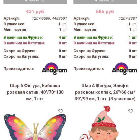
431 руб
585 руб
Артикул
:
1207-5589, 4483601
Артикул
:
1207-3381
В упаковке
:
1 шт.
В упаковке
:
1 шт.
Мин. партия
:
1 шт
Мин. партия
:
1 шт
В наличии на Фрунзе:
4 шт
В наличии на Фрунзе:
1 шт
В наличии на Ватутина:
0 шт
В наличии на Ватутина:
0 шт
Скоро на Фрунзе:
0 шт
Скоро на Фрунзе:
0 шт
Скоро на Ватутина:
0 шт
Скоро на Ватутина:
0 шт
Производитель
:
Производитель
:
Шар А Фигура, Бабочка
Шар А Фигура, Эльф в
розовая сатин, 40"/70*100
розовом колпак, 26"/66 см*
см, 1 шт.
39"/99 см, 1 шт. (В упаковке)