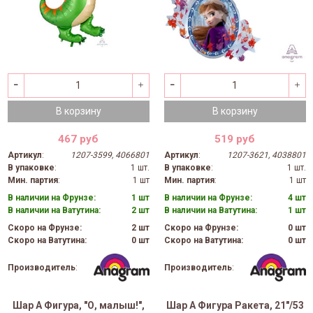
В корзину
В корзину
467 руб
519 руб
Артикул
:
1207-3599, 4066801
Артикул
:
1207-3621, 4038801
В упаковке
:
1 шт.
В упаковке
:
1 шт.
Мин. партия
:
1 шт
Мин. партия
:
1 шт
В наличии на Фрунзе:
1 шт
В наличии на Фрунзе:
4 шт
В наличии на Ватутина:
2 шт
В наличии на Ватутина:
1 шт
Скоро на Фрунзе:
2 шт
Скоро на Фрунзе:
0 шт
Скоро на Ватутина:
0 шт
Скоро на Ватутина:
0 шт
Производитель
:
Производитель
:
Шар А Фигура, "О, малыш!",
Шар А Фигура Ракета, 21"/53