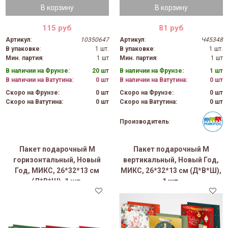
В корзину
В корзину
115 руб
81 руб
Артикул
:
10350647
Артикул
:
Ч45348
В упаковке
:
1 шт.
В упаковке
:
1 шт.
Мин. партия
:
1 шт
Мин. партия
:
1 шт
В наличии на Фрунзе:
20 шт
В наличии на Фрунзе:
1 шт
В наличии на Ватутина:
0 шт
В наличии на Ватутина:
0 шт
Скоро на Фрунзе:
0 шт
Скоро на Фрунзе:
0 шт
Скоро на Ватутина:
0 шт
Скоро на Ватутина:
0 шт
Производитель
:
Пакет подарочный M
Пакет подарочный M
горизонтальный, Новый
вертикальный, Новый Год,
Год, МИКС, 26*32*13 см
МИКС, 26*32*13 см (Д*В*Ш),
(Д*В*Ш), 1 шт.
1 шт.