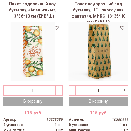
Пакет подарочный под
Пакет подарочный под
бутылку, «Апельсины»,
бутылку, НГ Новогодняя
13*36*10 см (Д*В*Ш)
фантазия, МИКС, 13*35*10
см (Д*В*Ш)
В корзину
В корзину
115 руб
115 руб
Артикул
:
10523035
Артикул
:
10350644
В упаковке
:
1 шт.
В упаковке
:
1 шт.
Мин. партия
:
1 шт
Мин. партия
:
1 шт