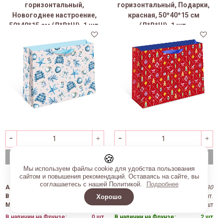
горизонтальный,
горизонтальный, Подарки,
Новогоднее настроение,
красная, 50*40*15 см
50*40*15 см (Д*В*Ш), 1 шт.
(Д*В*Ш), 1 шт.
🍪
В корзину
В корзину
Мы используем файлы cookie для удобства пользования
264 руб
264 руб
сайтом и повышения рекомендаций. Оставаясь на сайте, вы
соглашаетесь с нашей Политикой.
Подробнее
Артикул
:
1327.940
Артикул
:
1327.930
В упаковке
:
1 шт.
В упаковке
:
1 шт.
Хорошо
Мин. партия
:
1 шт
Мин. партия
:
1 шт
В наличии на Фрунзе:
0 шт
В наличии на Фрунзе:
2 шт