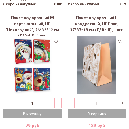
Скоро на Ватутина:
0 шт
Скоро на Ватутина:
0 шт
Пакет подарочный M
Пакет подарочный L
вертикальный, НГ
квадратный, НГ Ёлки,
"Новогодний", 26*32*12 см
37*37*18 см (Д*В*Ш), 1 шт.
(Д*В*Ш), 1 шт.
В корзину
В корзину
99 руб
129 руб