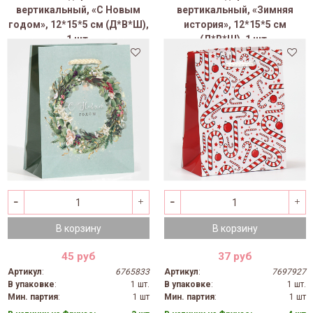
вертикальный, «С Новым
вертикальный, «Зимняя
годом», 12*15*5 см (Д*В*Ш),
история», 12*15*5 см
1 шт.
(Д*В*Ш), 1 шт.
В корзину
В корзину
45 руб
37 руб
Артикул
:
6765833
Артикул
:
7697927
В упаковке
:
1 шт.
В упаковке
:
1 шт.
Мин. партия
:
1 шт
Мин. партия
:
1 шт