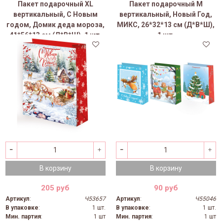
Пакет подарочный XL
Пакет подарочный M
вертикальный, С Новым
вертикальный, Новый Год,
годом, Домик деда мороза,
МИКС, 26*32*13 см (Д*В*Ш),
41*56*13 см (Д*В*Ш), 1 шт.
1 шт.
В корзину
В корзину
205 руб
90 руб
Артикул
:
Ч53657
Артикул
:
Ч55046
В упаковке
:
1 шт.
В упаковке
:
1 шт.
Мин. партия
:
1 шт
Мин. партия
:
1 шт