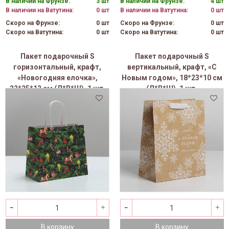
В наличии на Фрунзе:
3 шт
В наличии на Фрунзе:
4 шт
В наличии на Ватутина:
0 шт
В наличии на Ватутина:
0 шт
Скоро на Фрунзе:
0 шт
Скоро на Фрунзе:
0 шт
Скоро на Ватутина:
0 шт
Скоро на Ватутина:
0 шт
Пакет подарочный S
Пакет подарочный S
горизонтальный, крафт,
вертикальный, крафт, «С
«Новогодняя елочка»,
Новым годом», 18*23*10 см
22*25*12 см (Д*В*Ш), 1 шт.
(Д*В*Ш), 1 шт.
В корзину
В корзину