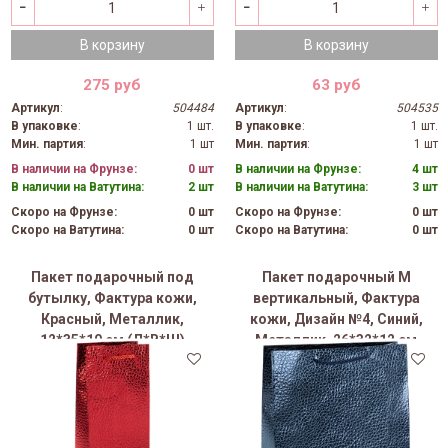
В корзину
В корзину
275 руб
63 руб
Артикул
:
504484
Артикул
:
504535
В упаковке
:
1 шт.
В упаковке
:
1 шт.
Мин. партия
:
1 шт
Мин. партия
:
1 шт
В наличии на Фрунзе:
0 шт
В наличии на Фрунзе:
4 шт
В наличии на Ватутина:
2 шт
В наличии на Ватутина:
3 шт
Скоро на Фрунзе:
0 шт
Скоро на Фрунзе:
0 шт
Скоро на Ватутина:
0 шт
Скоро на Ватутина:
0 шт
Пакет подарочный под
Пакет подарочный M
бутылку, Фактура кожи,
вертикальный, Фактура
Красный, Металлик,
кожи, Дизайн №4, Синий,
12*35*10 см (Д*В*Ш)
Металлик, 26*32*12 см
(Д*В*Ш), 1 шт.