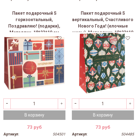
Пакет подарочный S
Пакет подарочный S
горизонтальный,
вертикальный, Счастливого
Поздравляю! (подарки),
Нового Года! (елочные
Металлик, 18*23*10 см
шары), Металликк, 18*23*10
(Д*В*Ш), 1 шт.
см (Д*В*Ш), 1 шт.
В корзину
В корзину
73 руб
73 руб
Артикул
:
504501
Артикул
:
504485