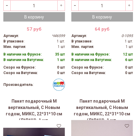
В корзину
В корзину
57 руб
64 руб
Артикул
:
Ч46599
Артикул
:
0-1095
В упаковке
:
1 шт.
В упаковке
:
1 шт.
Мин. партия
:
1 шт
Мин. партия
:
1 шт
В наличии на Фрунзе:
35 шт
В наличии на Фрунзе:
12 шт
В наличии на Ватутина:
1 шт
В наличии на Ватутина:
6 шт
Скоро на Фрунзе:
0 шт
Скоро на Фрунзе:
0 шт
Скоро на Ватутина:
0 шт
Скоро на Ватутина:
0 шт
Производитель
:
Пакет подарочный M
Пакет подарочный M
вертикальный, С Новым
вертикальный, С Новым
годом, МИКС, 22*31*10 см
годом, МИКС, 22*31*10 см
(Д*В*Ш), 1 шт.
(Д*В*Ш), 1 шт.