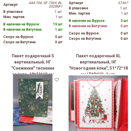
444-706, SF-7569, BL-
Артикул
:
37367
Артикул
:
2028M-1
В упаковке
:
1 шт.
В упаковке
:
1 шт.
Мин. партия
:
1 шт
Мин. партия
:
1 шт
В наличии на Фрунзе:
3 шт
В наличии на Фрунзе:
19 шт
В наличии на Ватутина:
0 шт
В наличии на Ватутина:
1 шт
Скоро на Фрунзе:
0 шт
Скоро на Фрунзе:
0 шт
Скоро на Ватутина:
0 шт
Скоро на Ватутина:
0 шт
Пакет подарочный S
Пакет подарочный ХL
вертикальный, НГ
вертикальный, НГ
"Снежинки" тиснение
"Новогодняя ёлка", 51*72*18
золото, 18*23*10 см
см (Д*В*Ш), 1 шт.
(Д*В*Ш), 1 шт.