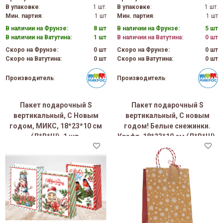
В упаковке
:
1 шт.
В упаковке
:
1 шт.
Мин. партия
:
1 шт
Мин. партия
:
1 шт
В наличии на Фрунзе:
8 шт
В наличии на Фрунзе:
5 шт
В наличии на Ватутина:
1 шт
В наличии на Ватутина:
0 шт
Скоро на Фрунзе:
0 шт
Скоро на Фрунзе:
0 шт
Скоро на Ватутина:
0 шт
Скоро на Ватутина:
0 шт
Производитель
:
Производитель
:
Пакет подарочный S
Пакет подарочный S
вертикальный, С Новым
вертикальный, С новым
годом, МИКС, 18*23*10 см
годом! Белые снежинки.
(Д*В*Ш), 1 шт.
Крафт, 18*23*10 см (Д*В*Ш),
1 шт.