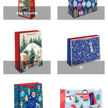
под бутылку
XS
S
M