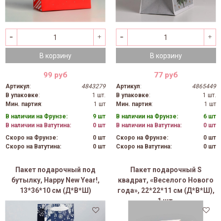
В корзину
В корзину
99 руб
77 руб
Артикул
:
4843279
Артикул
:
4865449
В упаковке
:
1 шт.
В упаковке
:
1 шт.
Мин. партия
:
1 шт
Мин. партия
:
1 шт
В наличии на Фрунзе:
9 шт
В наличии на Фрунзе:
6 шт
В наличии на Ватутина:
0 шт
В наличии на Ватутина:
0 шт
Скоро на Фрунзе:
0 шт
Скоро на Фрунзе:
0 шт
Скоро на Ватутина:
0 шт
Скоро на Ватутина:
0 шт
Пакет подарочный под
Пакет подарочный S
бутылку, Happy New Year!,
квадрат, «Веселого Нового
13*36*10 см (Д*В*Ш)
года», 22*22*11 см (Д*В*Ш),
1 шт.