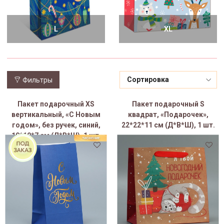
L
XL
Фильтры
Пакет подарочный XS
Пакет подарочный S
вертикальный, «С Новым
квадрат, «Подарочек»,
годом», без ручек, синий,
22*22*11 см (Д*В*Ш), 1 шт.
10*19*7 см (Д*В*Ш), 1 шт.