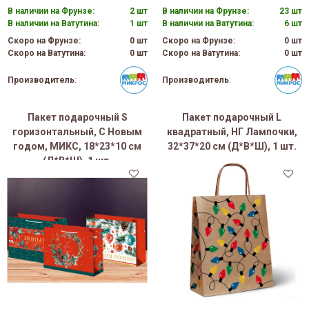
В наличии на Фрунзе:
2 шт
В наличии на Фрунзе:
23 шт
В наличии на Ватутина:
1 шт
В наличии на Ватутина:
6 шт
Скоро на Фрунзе:
0 шт
Скоро на Фрунзе:
0 шт
Скоро на Ватутина:
0 шт
Скоро на Ватутина:
0 шт
Производитель
:
Производитель
:
Пакет подарочный S
Пакет подарочный L
горизонтальный, С Новым
квадратный, НГ Лампочки,
годом, МИКС, 18*23*10 см
32*37*20 см (Д*В*Ш), 1 шт.
(Д*В*Ш), 1 шт.