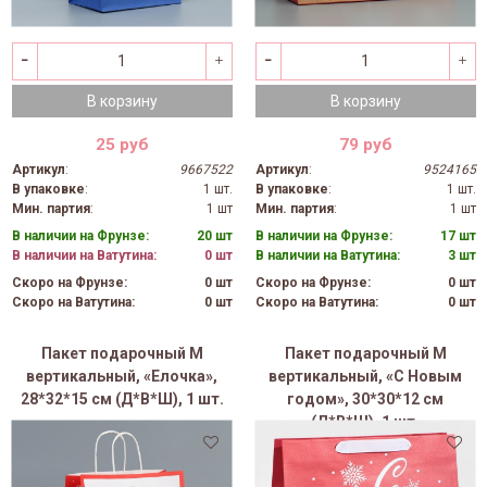
В корзину
В корзину
25 руб
79 руб
Артикул
:
9667522
Артикул
:
9524165
В упаковке
:
1 шт.
В упаковке
:
1 шт.
Мин. партия
:
1 шт
Мин. партия
:
1 шт
В наличии на Фрунзе:
20 шт
В наличии на Фрунзе:
17 шт
В наличии на Ватутина:
0 шт
В наличии на Ватутина:
3 шт
Скоро на Фрунзе:
0 шт
Скоро на Фрунзе:
0 шт
Скоро на Ватутина:
0 шт
Скоро на Ватутина:
0 шт
Пакет подарочный M
Пакет подарочный M
вертикальный, «Елочка»,
вертикальный, «С Новым
28*32*15 см (Д*В*Ш), 1 шт.
годом», 30*30*12 см
(Д*В*Ш), 1 шт.