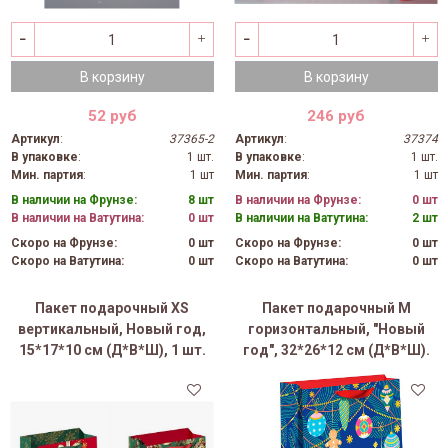
В корзину
В корзину
52 руб
246 руб
Артикул
:
37365-2
Артикул
:
37374
В упаковке
:
1 шт.
В упаковке
:
1 шт.
Мин. партия
:
1 шт
Мин. партия
:
1 шт
В наличии на Фрунзе:
8 шт
В наличии на Фрунзе:
0 шт
В наличии на Ватутина:
0 шт
В наличии на Ватутина:
2 шт
Скоро на Фрунзе:
0 шт
Скоро на Фрунзе:
0 шт
Скоро на Ватутина:
0 шт
Скоро на Ватутина:
0 шт
Пакет подарочный XS
Пакет подарочный M
вертикальный, Новый год,
горизонтальный, "Новый
15*17*10 см (Д*В*Ш), 1 шт.
год", 32*26*12 см (Д*В*Ш).