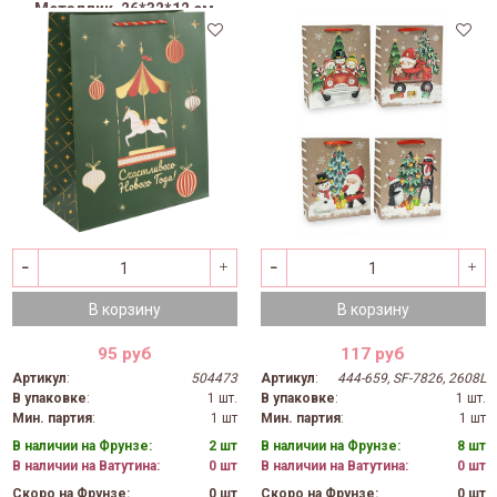
Металлик, 26*32*12 см
(Д*В*Ш), 1 шт.
В корзину
В корзину
95 руб
117 руб
Артикул
:
504473
Артикул
:
444-659, SF-7826, 2608L
В упаковке
:
1 шт.
В упаковке
:
1 шт.
Мин. партия
:
1 шт
Мин. партия
:
1 шт
В наличии на Фрунзе:
2 шт
В наличии на Фрунзе:
8 шт
В наличии на Ватутина:
0 шт
В наличии на Ватутина:
0 шт
Скоро на Фрунзе:
0 шт
Скоро на Фрунзе:
0 шт