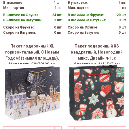
В упаковке
:
1 шт.
В упаковке
:
1 шт.
Мин. партия
:
1 шт
Мин. партия
:
1 шт
В наличии на Фрунзе:
24 шт
В наличии на Фрунзе:
20 шт
В наличии на Ватутина:
1 шт
В наличии на Ватутина:
3 шт
Скоро на Фрунзе:
0 шт
Скоро на Фрунзе:
0 шт
Скоро на Ватутина:
0 шт
Скоро на Ватутина:
0 шт
Пакет подарочный ХL
Пакет подарочный XS
горизонтальный, С Новым
квадратный, Новогодний
Годом! (зимняя площадь),
микс, Дизайн №1, с
Металлик, 50*70*20 см
блестками, 14*15*7 см
(Д*В*Ш), 1 шт.
(Д*В*Ш)