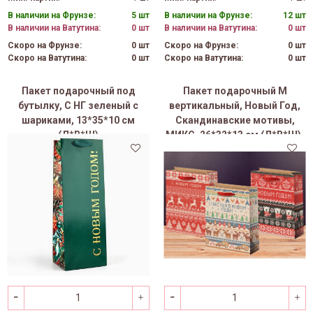
В наличии на Фрунзе:
5 шт
В наличии на Фрунзе:
12 шт
В наличии на Ватутина:
0 шт
В наличии на Ватутина:
0 шт
Скоро на Фрунзе:
0 шт
Скоро на Фрунзе:
0 шт
Скоро на Ватутина:
0 шт
Скоро на Ватутина:
0 шт
Пакет подарочный под
Пакет подарочный M
бутылку, С НГ зеленый с
вертикальный, Новый Год,
шариками, 13*35*10 см
Скандинавские мотивы,
(Д*В*Ш)
МИКС, 26*32*13 см (Д*В*Ш),
1 шт.