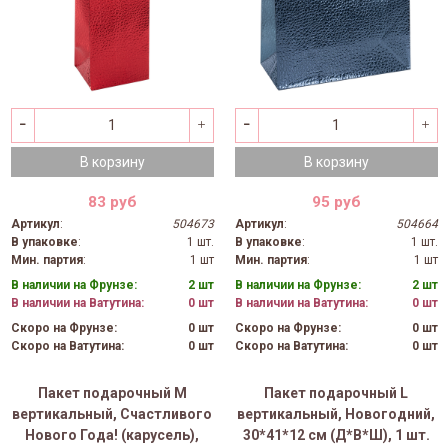
В корзину
В корзину
83 руб
95 руб
Артикул
:
504673
Артикул
:
504664
В упаковке
:
1 шт.
В упаковке
:
1 шт.
Мин. партия
:
1 шт
Мин. партия
:
1 шт
В наличии на Фрунзе:
2 шт
В наличии на Фрунзе:
2 шт
В наличии на Ватутина:
0 шт
В наличии на Ватутина:
0 шт
Скоро на Фрунзе:
0 шт
Скоро на Фрунзе:
0 шт
Скоро на Ватутина:
0 шт
Скоро на Ватутина:
0 шт
Пакет подарочный M
Пакет подарочный L
вертикальный, Счастливого
вертикальный, Новогодний,
Нового Года! (карусель),
30*41*12 см (Д*В*Ш), 1 шт.