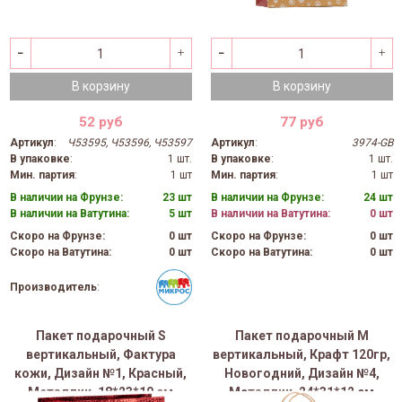
В корзину
В корзину
52 руб
77 руб
Артикул
:
Ч53595, Ч53596, Ч53597
Артикул
:
3974-GB
В упаковке
:
1 шт.
В упаковке
:
1 шт.
Мин. партия
:
1 шт
Мин. партия
:
1 шт
В наличии на Фрунзе:
23 шт
В наличии на Фрунзе:
24 шт
В наличии на Ватутина:
5 шт
В наличии на Ватутина:
0 шт
Скоро на Фрунзе:
0 шт
Скоро на Фрунзе:
0 шт
Скоро на Ватутина:
0 шт
Скоро на Ватутина:
0 шт
Производитель
:
Пакет подарочный S
Пакет подарочный M
вертикальный, Фактура
вертикальный, Крафт 120гр,
кожи, Дизайн №1, Красный,
Новогодний, Дизайн №4,
Металлик, 18*23*10 см
Металлик, 24*31*12 см