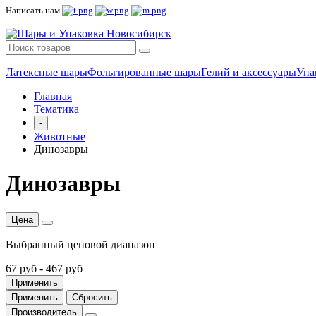
Написать нам
Латексные шары
Фольгированные шары
Гелий и аксессуары
Упа
Главная
Тематика
-
Животные
Динозавры
Динозавры
Цена
Выбранный ценовой диапазон
67 руб
-
467 руб
Применить
Применить
Сбросить
Производитель