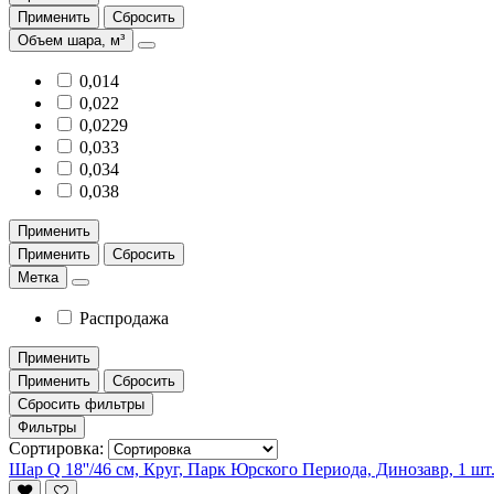
Применить
Сбросить
Объем шара, м³
0,014
0,022
0,0229
0,033
0,034
0,038
Применить
Применить
Сбросить
Метка
Распродажа
Применить
Применить
Сбросить
Сбросить фильтры
Фильтры
Сортировка:
Шар Q 18''/46 см, Круг, Парк Юрского Периода, Динозавр, 1 шт.