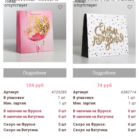
Рождения!», Розовый,
рождения", Белый, 27*23*8
Товар
Товар
отсутствует
отсутствует
26*30*9 см (Д*В*Ш)
см (Д*В*Ш)
Подробнее
Подробнее
104 руб
74 руб
Артикул
:
4725283
Артикул
:
6582714
В упаковке
:
1 шт.
В упаковке
:
1 шт.
Мин. партия
:
1 шт
Мин. партия
:
1 шт
В наличии на Фрунзе:
0 шт
В наличии на Фрунзе:
0 шт
В наличии на Ватутина:
0 шт
В наличии на Ватутина:
0 шт
Скоро на Фрунзе:
0 шт
Скоро на Фрунзе:
0 шт
Скоро на Ватутина:
0 шт
Скоро на Ватутина:
0 шт