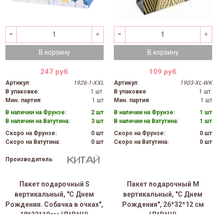
В корзину
В корзину
247 руб
109 руб
Артикул
:
1926-1-XXL
Артикул
:
1903-XL-WK
В упаковке
:
1 шт.
В упаковке
:
1 шт.
Мин. партия
:
1 шт
Мин. партия
:
1 шт
В наличии на Фрунзе:
2 шт
В наличии на Фрунзе:
1 шт
В наличии на Ватутина:
3 шт
В наличии на Ватутина:
1 шт
Скоро на Фрунзе:
0 шт
Скоро на Фрунзе:
0 шт
Скоро на Ватутина:
0 шт
Скоро на Ватутина:
0 шт
Производитель
:
Пакет подарочный S
Пакет подарочный M
вертикальный, "С Днем
вертикальный, "С Днем
Рождения. Собачка в очках",
Рождения", 26*32*12 см
18*23*10см (Д*В*Ш)
(Д*В*Ш)