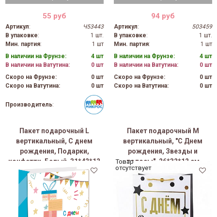
55 руб
94 руб
Артикул
:
Ч53443
Артикул
:
503459
В упаковке
:
1 шт.
В упаковке
:
1 шт.
Мин. партия
:
1 шт
Мин. партия
:
1 шт
В наличии на Фрунзе:
4 шт
В наличии на Фрунзе:
4 шт
В наличии на Ватутина:
0 шт
В наличии на Ватутина:
0 шт
Скоро на Фрунзе:
0 шт
Скоро на Фрунзе:
0 шт
Скоро на Ватутина:
0 шт
Скоро на Ватутина:
0 шт
Производитель
:
Пакет подарочный L
Пакет подарочный M
вертикальный, С днем
вертикальный, "С Днем
рождения, Подарки,
рождения, Звезды и
конфетти, Белый, 31*42*12
полосы", 26*32*12 см
Товар
отсутствует
см (Д*В*Ш)
(Д*В*Ш)