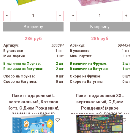
В корзину
В корзину
286 руб
286 руб
Артикул
:
504094
Артикул
:
504434
В упаковке
:
1 шт.
В упаковке
:
1 шт.
Мин. партия
:
1 шт
Мин. партия
:
1 шт
В наличии на Фрунзе:
2 шт
В наличии на Фрунзе:
2 шт
В наличии на Ватутина:
2 шт
В наличии на Ватутина:
1 шт
Скоро на Фрунзе:
0 шт
Скоро на Фрунзе:
0 шт
Скоро на Ватутина:
0 шт
Скоро на Ватутина:
0 шт
Пакет подарочный L
Пакет подарочный XXL
вертикальный, Котенок
вертикальный, С Днем
Котэ, С Днем Рождения!,
Рождения! (яркое
31*41*12 см (Д*В*Ш)
поздравление), 50*70*20 см
(Д*В*Ш)