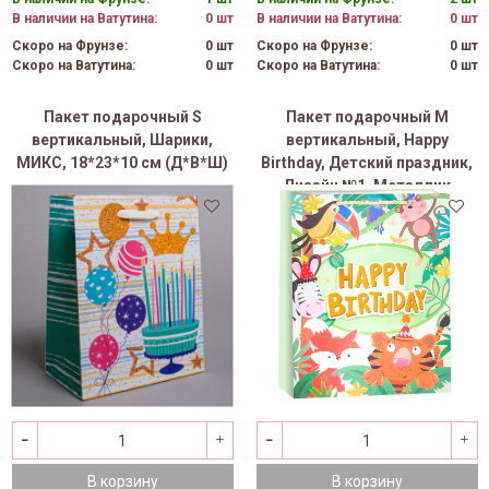
В наличии на Ватутина:
0 шт
В наличии на Ватутина:
0 шт
Скоро на Фрунзе:
0 шт
Скоро на Фрунзе:
0 шт
Скоро на Ватутина:
0 шт
Скоро на Ватутина:
0 шт
Пакет подарочный S
Пакет подарочный M
вертикальный, Шарики,
вертикальный, Happy
МИКС, 18*23*10 см (Д*В*Ш)
Birthday, Детский праздник,
Дизайн №1, Металлик
26*32*12 см (Д*В*Ш)
В корзину
В корзину