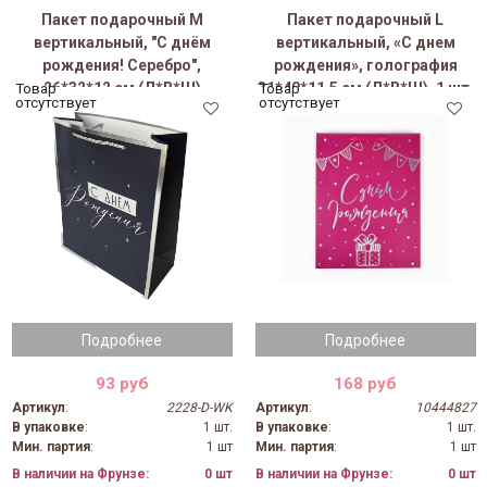
Пакет подарочный M
Пакет подарочный L
вертикальный, "С днём
вертикальный, «С днем
рождения! Серебро",
рождения», голография
26*32*12 см (Д*В*Ш)
31*40*11.5 см (Д*В*Ш), 1 шт.
Товар
Товар
отсутствует
отсутствует
Подробнее
Подробнее
93 руб
168 руб
Артикул
:
2228-D-WK
Артикул
:
10444827
В упаковке
:
1 шт.
В упаковке
:
1 шт.
Мин. партия
:
1 шт
Мин. партия
:
1 шт
В наличии на Фрунзе:
0 шт
В наличии на Фрунзе:
0 шт