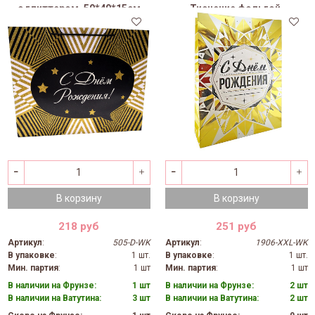
с глиттером, 50*40*15см
Тиснение фольгой,
(Д*В*Ш)
50*70*18см (Д*В*Ш)
В корзину
В корзину
218 руб
251 руб
Артикул
:
505-D-WK
Артикул
:
1906-XXL-WK
В упаковке
:
1 шт.
В упаковке
:
1 шт.
Мин. партия
:
1 шт
Мин. партия
:
1 шт
В наличии на Фрунзе:
1 шт
В наличии на Фрунзе:
2 шт
В наличии на Ватутина:
3 шт
В наличии на Ватутина:
2 шт