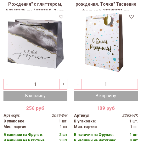
Рождения" с глиттером,
рождения. Точки" Тиснение
50*40*25 см (Д*В*Ш), 1 шт.
фольгой, 30*40*11 см
(Д*В*Ш), 1 шт.
В корзину
В корзину
256 руб
109 руб
Артикул
:
2099-WK
Артикул
:
2263-WK
В упаковке
:
1 шт.
В упаковке
:
1 шт.
Мин. партия
:
1 шт
Мин. партия
:
1 шт
В наличии на Фрунзе:
2 шт
В наличии на Фрунзе:
1 шт
В наличии на Ватутина:
3 шт
В наличии на Ватутина:
4 шт