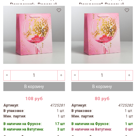
Рождения!», Розовый,
Рождения", Розовый,
23*27*11,5 см (Д*В*Ш)
18*23*10 см (Д*В*Ш)
В корзину
В корзину
108 руб
80 руб
Артикул
:
4725281
Артикул
:
4725282
В упаковке
:
1 шт.
В упаковке
:
1 шт.
Мин. партия
:
1 шт
Мин. партия
:
1 шт
В наличии на Фрунзе:
17 шт
В наличии на Фрунзе:
1 шт
В наличии на Ватутина:
3 шт
В наличии на Ватутина:
0 шт