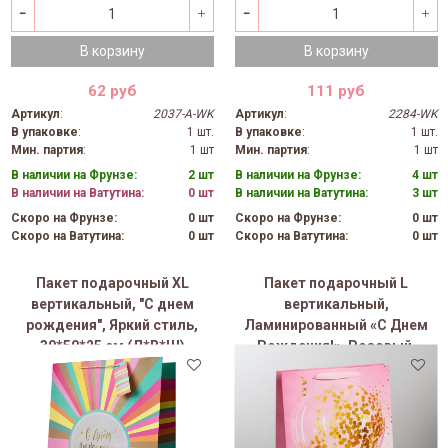
В корзину
В корзину
62 руб
111 руб
Артикул
:
2037-A-WK
Артикул
:
2284-WK
В упаковке
:
1 шт.
В упаковке
:
1 шт.
Мин. партия
:
1 шт
Мин. партия
:
1 шт
В наличии на Фрунзе:
2 шт
В наличии на Фрунзе:
4 шт
В наличии на Ватутина:
0 шт
В наличии на Ватутина:
3 шт
Скоро на Фрунзе:
0 шт
Скоро на Фрунзе:
0 шт
Скоро на Ватутина:
0 шт
Скоро на Ватутина:
0 шт
Пакет подарочный XL
Пакет подарочный L
вертикальный, "С днем
вертикальный,
рождения", Яркий стиль,
Ламинированный «С Днем
39*50*25 см (Д*В*Ш)
Рождения!», Розовый,
31*40*11,5 см (Д*В*Ш), 1 шт.