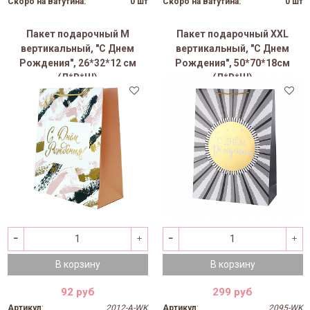
Скоро на Ватутина:
0 шт
Скоро на Ватутина:
0 шт
Пакет подарочный M
Пакет подарочный XXL
вертикальный, "С Днем
вертикальный, "С Днем
Рождения", 26*32*12 см
Рождения", 50*70*18см
(Д*В*Ш)
(Д*В*Ш)
В корзину
В корзину
92 руб
299 руб
Артикул
:
2012-A-WK
Артикул
:
2095-WK