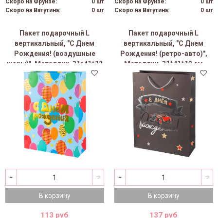
Скоро на Фрунзе:
0 шт
Скоро на Фрунзе:
0 шт
Скоро на Ватутина:
0 шт
Скоро на Ватутина:
0 шт
Пакет подарочный L
Пакет подарочный L
вертикальный, "С Днем
вертикальный, "С Днем
Рождения! (воздушные
Рождения! (ретро-авто)",
шары)", Металлик, 31*41*12
Металлик, 31*41*12 см
см (Д*В*Ш)
(Д*В*Ш)
В корзину
В корзину
113 руб
137 руб