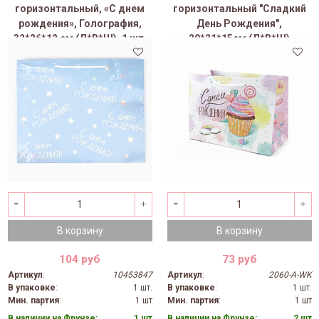
горизонтальный, «С днем
горизонтальный "Сладкий
рождения», Голография,
День Рождения",
32*26*12 см (Д*В*Ш), 1 шт.
29*21*15см (Д*В*Ш)
В корзину
В корзину
104 руб
73 руб
Артикул
:
10453847
Артикул
:
2060-A-WK
В упаковке
:
1 шт.
В упаковке
:
1 шт.
Мин. партия
:
1 шт
Мин. партия
:
1 шт
В наличии на Фрунзе:
1 шт
В наличии на Фрунзе:
2 шт