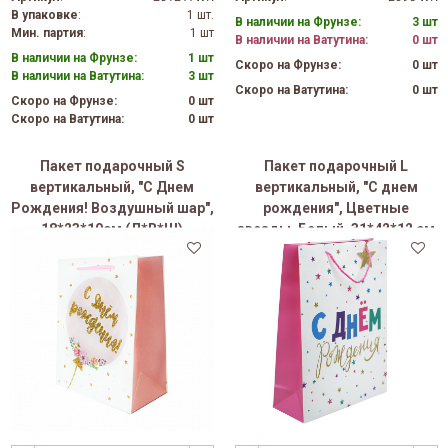
В упаковке
:
1 шт.
В наличии на Фрунзе:
3 шт
Мин. партия
:
1 шт
В наличии на Ватутина:
0 шт
В наличии на Фрунзе:
1 шт
Скоро на Фрунзе:
0 шт
В наличии на Ватутина:
3 шт
Скоро на Ватутина:
0 шт
Скоро на Фрунзе:
0 шт
Скоро на Ватутина:
0 шт
Пакет подарочный S
Пакет подарочный L
вертикальный, "С Днем
вертикальный, "С днем
Рождения! Воздушный шар",
рождения", Цветные
18*23*10см (Д*В*Ш)
звезды, Белый, 31*42*12 см
(Д*В*Ш)