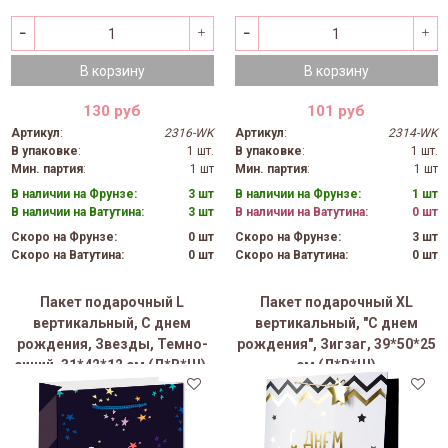
В корзину
В корзину
130 руб
101 руб
Артикул
:
2316-WK
Артикул
:
2314-WK
В упаковке
:
1 шт.
В упаковке
:
1 шт.
Мин. партия
:
1 шт
Мин. партия
:
1 шт
В наличии на Фрунзе:
3 шт
В наличии на Фрунзе:
1 шт
В наличии на Ватутина:
3 шт
В наличии на Ватутина:
0 шт
Скоро на Фрунзе:
0 шт
Скоро на Фрунзе:
3 шт
Скоро на Ватутина:
0 шт
Скоро на Ватутина:
0 шт
Пакет подарочный L
Пакет подарочный XL
вертикальный, С днем
вертикальный, "С днем
рождения, Звезды, Темно-
рождения", Зигзаг, 39*50*25
синий, 31*42*12 см (Д*В*Ш),
см (Д*В*Ш)
1 шт.