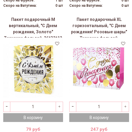
Скоро на Фрунзе:
1 шт
Скоро на Фрунзе:
0 шт
Скоро на Ватутина:
0 шт
Скоро на Ватутина:
0 шт
Пакет подарочный M
Пакет подарочный XL
вертикальный, "С Днем
горизонтальный, "С Днем
рождения, Золото"
рождения! Розовые шары"
Тиснение фольгой, 26*32*12
Тиснение фольгой,
см (Д*В*Ш)
50*40*25см (Д*В*Ш)
В корзину
В корзину
79 руб
247 руб