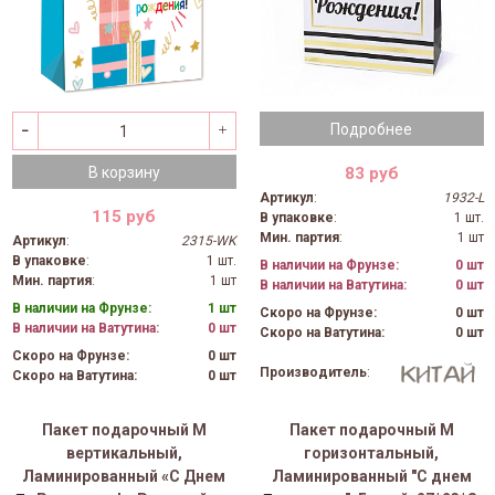
Подробнее
83 руб
В корзину
Артикул
:
1932-L
115 руб
В упаковке
:
1 шт.
Мин. партия
:
1 шт
Артикул
:
2315-WK
В упаковке
:
1 шт.
В наличии на Фрунзе:
0 шт
Мин. партия
:
1 шт
В наличии на Ватутина:
0 шт
В наличии на Фрунзе:
1 шт
Скоро на Фрунзе:
0 шт
В наличии на Ватутина:
0 шт
Скоро на Ватутина:
0 шт
Скоро на Фрунзе:
0 шт
Производитель
:
Скоро на Ватутина:
0 шт
Пакет подарочный M
Пакет подарочный M
вертикальный,
горизонтальный,
Ламинированный «С Днем
Ламинированный "С днем