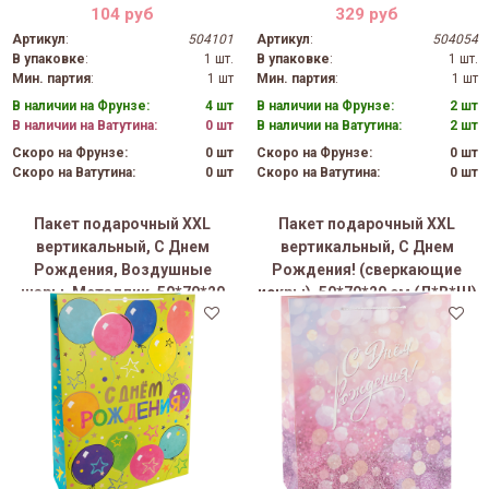
104 руб
329 руб
Артикул
:
504101
Артикул
:
504054
В упаковке
:
1 шт.
В упаковке
:
1 шт.
Мин. партия
:
1 шт
Мин. партия
:
1 шт
В наличии на Фрунзе:
4 шт
В наличии на Фрунзе:
2 шт
В наличии на Ватутина:
0 шт
В наличии на Ватутина:
2 шт
Скоро на Фрунзе:
0 шт
Скоро на Фрунзе:
0 шт
Скоро на Ватутина:
0 шт
Скоро на Ватутина:
0 шт
Пакет подарочный XXL
Пакет подарочный XXL
вертикальный, С Днем
вертикальный, С Днем
Рождения, Воздушные
Рождения! (сверкающие
шары, Металлик, 50*70*20
искры), 50*70*20 см (Д*В*Ш)
см (Д*В*Ш)