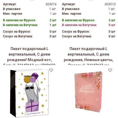
Артикул
:
503016
Артикул
:
503010
В упаковке
:
1 шт.
В упаковке
:
1 шт.
Мин. партия
:
1 шт
Мин. партия
:
1 шт
В наличии на Фрунзе:
2 шт
В наличии на Фрунзе:
2 шт
В наличии на Ватутина:
1 шт
В наличии на Ватутина:
0 шт
Скоро на Фрунзе:
0 шт
Скоро на Фрунзе:
0 шт
Скоро на Ватутина:
0 шт
Скоро на Ватутина:
0 шт
Пакет подарочный L
Пакет подарочный L
вертикальный, С днем
вертикальный, С днем
рождения! Модный кот,
рождения, Нежные цветы,
Белый, 31*42*12 см (Д*В*Ш)
Розовый, 31*42*12 см
(Д*В*Ш), 1 шт.