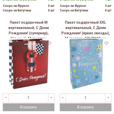
Скоро на Фрунзе:
0 шт
Скоро на Фрунзе:
3 шт
Скоро на Ватутина:
0 шт
Скоро на Ватутина:
0 шт
Пакет подарочный M
Пакет подарочный XXL
вертикальный, С Днем
вертикальный, С Днем
Рождения! (суперкар),
Рождения! (яркие звезды),
Красный, Металлик,
Металлик, 50*70*20 см
26*32*12 см (Д*В*Ш), 1 шт.
(Д*В*Ш)
В корзину
В корзину