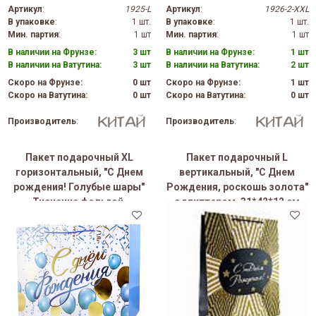
Артикул
:
1925-L
Артикул
:
1926-2-XXL
В упаковке
:
1 шт.
В упаковке
:
1 шт.
Мин. партия
:
1 шт
Мин. партия
:
1 шт
В наличии на Фрунзе:
3 шт
В наличии на Фрунзе:
1 шт
В наличии на Ватутина:
3 шт
В наличии на Ватутина:
2 шт
Скоро на Фрунзе:
0 шт
Скоро на Фрунзе:
1 шт
Скоро на Ватутина:
0 шт
Скоро на Ватутина:
0 шт
Производитель
:
Производитель
:
Пакет подарочный XL
Пакет подарочный L
горизонтальный, "С Днем
вертикальный, "С Днем
рождения! Голубые шары"
Рождения, роскошь золота"
Тиснение фольгой,
с глиттером, 31*42*12 см
50*40*25см (Д*В*Ш)
(Д*В*Ш)