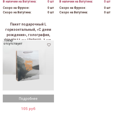
В наличии на Ватутина:
0 шт
В наличии на Ватутина:
0 шт
Скоро на Фрунзе:
0 шт
Скоро на Фрунзе:
0 шт
Скоро на Ватутина:
0 шт
Скоро на Ватутина:
0 шт
Пакет подарочный L
горизонтальный, «С днем
рождения», голография,
31*40*11 см (Д*В*Ш), 1 шт.
Товар
отсутствует
Подробнее
105 руб