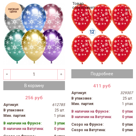
Товар
отсутствует
Подробнее
411 руб
В корзину
Артикул
:
329307
256 руб
В упаковке
:
25 шт.
Мин. партия
:
1 упак
Артикул
:
612785
В упаковке
:
25 шт.
В наличии на Фрунзе:
0 упак
Мин. партия
:
1 упак
В наличии на Ватутина:
0 упак
В наличии на Фрунзе:
3 упак
Скоро на Фрунзе:
0 упак
В наличии на Ватутина:
0 упак
Скоро на Ватутина:
0 упак