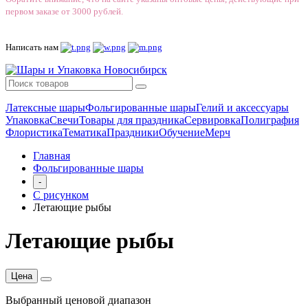
первом заказе от 3000 рублей.
Написать нам
Латексные шары
Фольгированные шары
Гелий и аксессуары
Упаковка
Свечи
Товары для праздника
Сервировка
Полиграфия
Флористика
Тематика
Праздники
Обучение
Мерч
Главная
Фольгированные шары
-
С рисунком
Летающие рыбы
Летающие рыбы
Цена
Выбранный ценовой диапазон