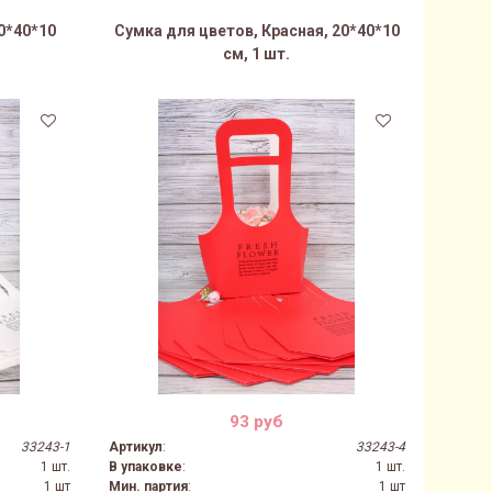
0*40*10
Сумка для цветов, Красная, 20*40*10
см, 1 шт.
93 руб
33243-1
Артикул
:
33243-4
1 шт.
В упаковке
:
1 шт.
1 шт
Мин. партия
:
1 шт