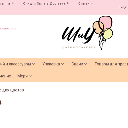
ателям
Скидки.Оплата.Доставка
Статьи
Вход
ующие при
лий и аксессуары
Упаковка
Свечи
Товары для праз
чение
Мерч
о для цветов
в