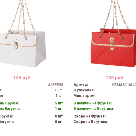
133 руб
133 руб
6233808
Артикул
:
6233810, 464
е
:
1 шт.
В упаковке
:
ия
:
1 шт
Мин. партия
:
на Фрунзе:
5 шт
В наличии на Фрунзе:
на Ватутина:
1 шт
В наличии на Ватутина:
Фрунзе:
0 шт
Скоро на Фрунзе:
атутина:
0 шт
Скоро на Ватутина: