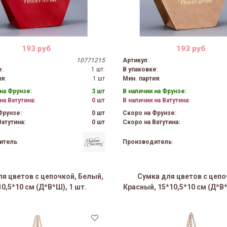
193 руб
193 руб
10771215
Артикул
:
е
:
1 шт.
В упаковке
:
ия
:
1 шт
Мин. партия
:
на Фрунзе:
3 шт
В наличии на Фрунзе:
на Ватутина:
0 шт
В наличии на Ватутина:
Фрунзе:
0 шт
Скоро на Фрунзе:
атутина:
0 шт
Скоро на Ватутина:
итель
:
Производитель
:
я цветов с цепочкой, Белый,
Сумка для цветов с цепо
10,5*10 см (Д*В*Ш), 1 шт.
Красный, 15*10,5*10 см (Д*В*