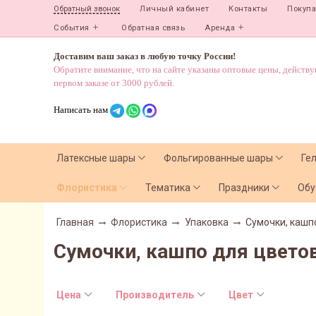
Личный кабинет
Контакты
Покуп
Обратный звонок
События
Обратная связь
Аренда
Доставим ваш заказ в любую точку России!
Обратите внимание, что на сайте указаны оптовые цены, действ
первом заказе от 3000 рублей.
Написать нам
Латексные шары
Фольгированные шары
Ге
Флористика
Тематика
Праздники
Обу
Главная
Флористика
Упаковка
Сумочки, кашп
Сумочки, кашпо для цвето
Цена
Производитель
Цвет