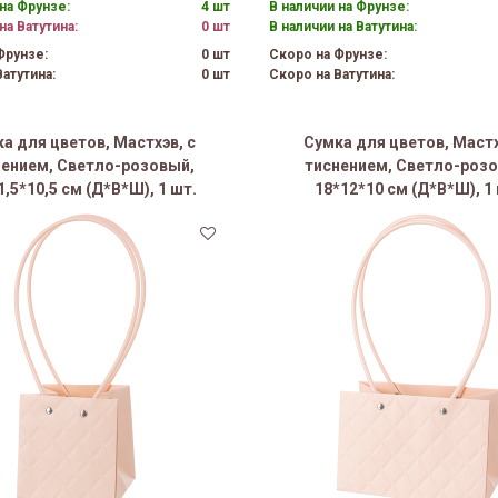
на Фрунзе:
4 шт
В наличии на Фрунзе:
на Ватутина:
0 шт
В наличии на Ватутина:
Фрунзе:
0 шт
Скоро на Фрунзе:
атутина:
0 шт
Скоро на Ватутина:
а для цветов, Мастхэв, с
Сумка для цветов, Мастх
нением, Светло-розовый,
тиснением, Светло-розо
1,5*10,5 см (Д*В*Ш), 1 шт.
18*12*10 см (Д*В*Ш), 1