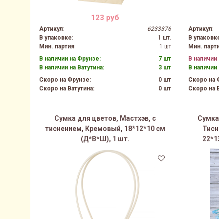
123 руб
Артикул
:
6233376
Артикул
:
В упаковке
:
1 шт.
В упаковк
Мин. партия
:
1 шт
Мин. парт
В наличии на Фрунзе:
7 шт
В наличии 
В наличии на Ватутина:
3 шт
В наличии 
Скоро на Фрунзе:
0 шт
Скоро на 
Скоро на Ватутина:
0 шт
Скоро на В
Сумка для цветов, Мастхэв, с
Сумка
тиснением, Кремовый, 18*12*10 см
Тисн
(Д*В*Ш), 1 шт.
22*1