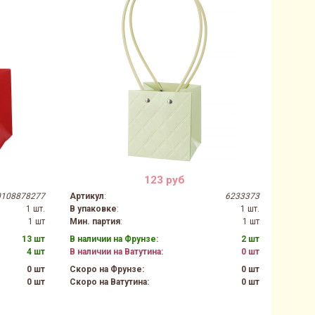
123 руб
0108878277
Артикул
:
6233373
1 шт.
В упаковке
:
1 шт.
1 шт
Мин. партия
:
1 шт
13 шт
В наличии на Фрунзе:
2 шт
4 шт
В наличии на Ватутина:
0 шт
0 шт
Скоро на Фрунзе:
0 шт
0 шт
Скоро на Ватутина:
0 шт