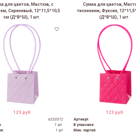
а для цветов, Мастхэв, с
Сумка для цветов, Мастх
ем, Сиреневый, 12*11,5*10,5
тиснением, Фуксия, 12*11,5
см (Д*В*Ш), 1 шт.
(Д*В*Ш), 1 шт.
123 руб
123 руб
6233372
Артикул
:
е
:
1 шт.
В упаковке
:
ия
:
1 шт
Мин. партия
: