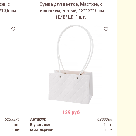
эв, с
Сумка для цветов, Мастхэв, с
*10,5 см
тиснением, Белый, 18*12*10 см
(Д*В*Ш), 1 шт.
129 руб
6233371
Артикул
:
6233366
1 шт.
В упаковке
:
1 шт.
1 шт
Мин. партия
:
1 шт