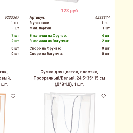
123 руб
6233367
Артикул
:
6233374
1 шт.
В упаковке
:
1 шт.
1 шт
Мин. партия
:
1 шт
7 шт
В наличии на Фрунзе:
4 шт
2 шт
В наличии на Ватутина:
2 шт
0 шт
Скоро на Фрунзе:
0 шт
0 шт
Скоро на Ватутина:
0 шт
тик,
Сумка для цветов, пластик,
овый,
Прозрачный/Белый, 24,5*35*15 см
 шт.
(Д*В*Ш), 1 шт.