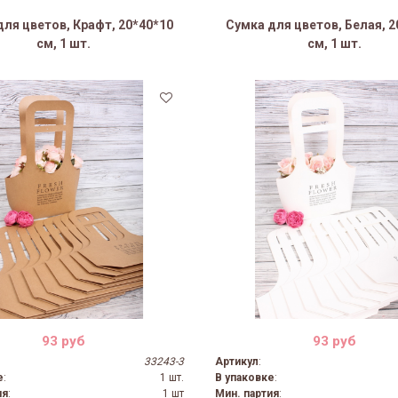
для цветов, Крафт, 20*40*10
Сумка для цветов, Белая, 2
см, 1 шт.
см, 1 шт.
93 руб
93 руб
33243-3
Артикул
:
е
:
1 шт.
В упаковке
:
ия
:
1 шт
Мин. партия
: