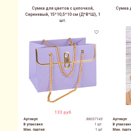
Сумка для цветов с цепочкой,
Сумка 
Сиреневый, 15*10,5*10 см (Д*В*Ш), 1
шт.
133 руб
Артикул
:
88037143
Артикул
:
В упаковке
:
1 шт.
В упаковк
Мин. партия
:
1 шт
Мин. парт