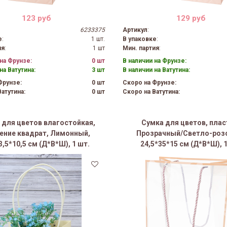
123 руб
129 руб
6233375
Артикул
:
е
:
1 шт.
В упаковке
:
ия
:
1 шт
Мин. партия
:
на Фрунзе:
0 шт
В наличии на Фрунзе:
на Ватутина:
3 шт
В наличии на Ватутина:
Фрунзе:
0 шт
Скоро на Фрунзе:
атутина:
0 шт
Скоро на Ватутина:
 для цветов влагостойкая,
Сумка для цветов, плас
ение квадрат, Лимонный,
Прозрачный/Светло-роз
3,5*10,5 см (Д*В*Ш), 1 шт.
24,5*35*15 см (Д*В*Ш), 1