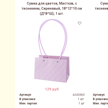
Сумка для цветов, Мастхэв, с
Сумк
тиснением, Сиреневый, 18*12*10 см
тиснени
(Д*В*Ш), 1 шт.
129 руб
Артикул
:
6233365
Артикул
:
В упаковке
:
1 шт.
В упаковк
Мин. партия
:
1 шт
Мин. парт