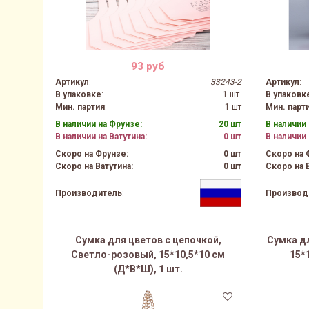
93 руб
Артикул
:
33243-2
Артикул
:
В упаковке
:
1 шт.
В упаковк
Мин. партия
:
1 шт
Мин. парт
В наличии на Фрунзе:
20 шт
В наличии 
В наличии на Ватутина:
0 шт
В наличии 
Скоро на Фрунзе:
0 шт
Скоро на 
Скоро на Ватутина:
0 шт
Скоро на В
Производ
Производитель
:
Сумка для цветов с цепочкой,
Сумка дл
Светло-розовый, 15*10,5*10 см
15*
(Д*В*Ш), 1 шт.