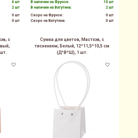
6 шт
В наличии на Фрунзе:
10 шт
2 шт
В наличии на Ватутина:
2 шт
0 шт
Скоро на Фрунзе:
0 шт
0 шт
Скоро на Ватутина:
0 шт
эв, с
Сумка для цветов, Мастхэв, с
вый,
тиснением, Белый, 12*11,5*10,5 см
 шт.
(Д*В*Ш), 1 шт.