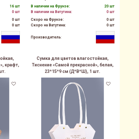
16 шт
В наличии на Фрунзе:
20 шт
0 шт
В наличии на Ватутина:
0 шт
0 шт
Скоро на Фрунзе:
0 шт
0 шт
Скоро на Ватутина:
0 шт
Производитель
:
ойкая,
Сумка для цветов влагостойкая,
», крафт,
Тиснение «Самой прекрасной», белая,
шт.
23*15*9 см (Д*В*Ш), 1 шт.