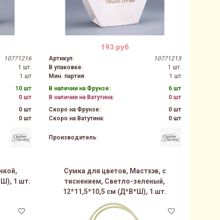
193 руб
10771216
Артикул
:
10771213
1 шт.
В упаковке
:
1 шт.
1 шт
Мин. партия
:
1 шт
10 шт
В наличии на Фрунзе:
6 шт
0 шт
В наличии на Ватутина:
0 шт
0 шт
Скоро на Фрунзе:
0 шт
0 шт
Скоро на Ватутина:
0 шт
Производитель
:
чкой,
Сумка для цветов, Мастхэв, с
Ш), 1 шт.
тиснением, Светло-зеленый,
12*11,5*10,5 см (Д*В*Ш), 1 шт.