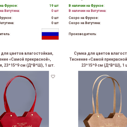
на Фрунзе:
19 шт
В наличии на Фрунзе:
на Ватутина:
0 шт
В наличии на Ватутина:
Фрунзе:
0 шт
Скоро на Фрунзе:
атутина:
0 шт
Скоро на Ватутина:
итель
:
Производитель
:
 для цветов влагостойкая,
Сумка для цветов влагост
ение «Самой прекрасной»,
Тиснение «Самой прекрасной
я, 23*15*9 см (Д*В*Ш), 1 шт.
23*15*9 см (Д*В*Ш), 1 