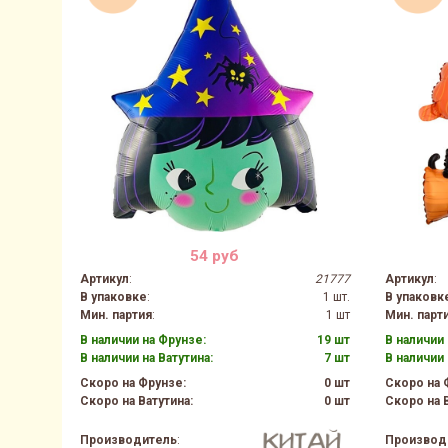
54 руб
Артикул
:
21777
Артикул
:
В упаковке
:
1 шт.
В упаковк
Мин. партия
:
1 шт
Мин. парт
В наличии на Фрунзе:
19 шт
В наличии 
В наличии на Ватутина:
7 шт
В наличии 
Скоро на Фрунзе:
0 шт
Скоро на 
Скоро на Ватутина:
0 шт
Скоро на В
Производитель
:
Производ