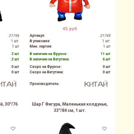
45 руб
21756
Артикул
:
21745
1 шт.
В упаковке
:
1 шт.
1 шт
Мин. партия
:
1 шт
2 шт
В наличии на Фрунзе:
11 шт
2 шт
В наличии на Ватутина:
6 шт
0 шт
Скоро на Фрунзе:
0 шт
0 шт
Скоро на Ватутина:
0 шт
Производитель
:
, 30''/76
Шар Г Фигура, Маленькая колдунья,
33''/84 см, 1 шт.