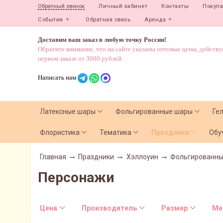
Личный кабинет
Контакты
Покуп
Обратный звонок
События
Обратная связь
Аренда
Доставим ваш заказ в любую точку России!
Обратите внимание, что на сайте указаны оптовые цены, действ
первом заказе от 3000 рублей.
Написать нам
Латексные шары
Фольгированные шары
Ге
Флористика
Тематика
Праздники
Обу
Главная
Праздники
Хэллоуин
Фольгированн
Персонажи
Цена
Производитель
Размер
Ме