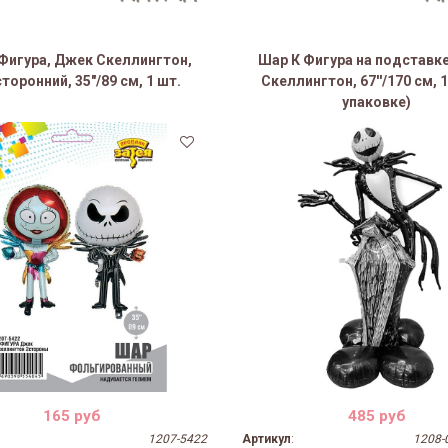
Фигура, Джек Скеллингтон,
Шар К Фигура на подставк
торонний, 35"/89 см, 1 шт.
Скеллингтон, 67''/170 см, 1
упаковке)
165 руб
485 руб
1207-5422
Артикул
:
1208-