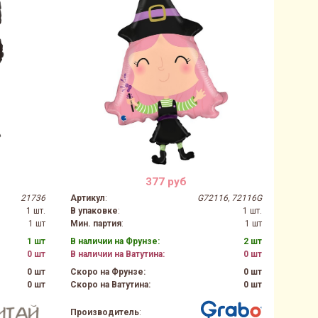
377 руб
21736
Артикул
:
G72116, 72116G
1 шт.
В упаковке
:
1 шт.
1 шт
Мин. партия
:
1 шт
1 шт
В наличии на Фрунзе:
2 шт
0 шт
В наличии на Ватутина:
0 шт
0 шт
Скоро на Фрунзе:
0 шт
0 шт
Скоро на Ватутина:
0 шт
Производитель
: