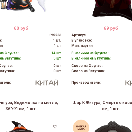
60 руб
69 руб
190356
Артикул
:
е
:
1 шт.
В упаковке
:
ия
:
1 шт
Мин. партия
:
на Фрунзе:
14 шт
В наличии на Фрунзе:
на Ватутина:
5 шт
В наличии на Ватутина:
Фрунзе:
0 шт
Скоро на Фрунзе:
атутина:
0 шт
Скоро на Ватутина:
итель
:
Производитель
:
игура, Ведьмочка на метле,
Шар К Фигура, Смерть с косой
36"/91 см, 1 шт.
см, 1 шт.
21%