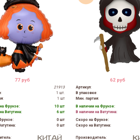
77 руб
62 руб
21913
Артикул
:
е
:
1 шт.
В упаковке
:
ия
:
1 шт
Мин. партия
:
на Фрунзе:
10 шт
В наличии на Фрунзе:
на Ватутина:
6 шт
В наличии на Ватутина:
Фрунзе:
0 шт
Скоро на Фрунзе:
атутина:
0 шт
Скоро на Ватутина:
итель
:
Производитель
: