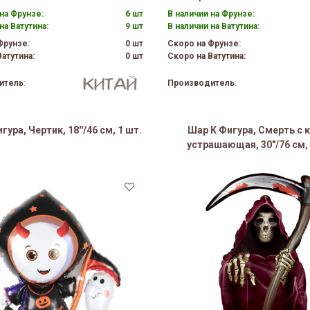
на Фрунзе:
6 шт
В наличии на Фрунзе:
на Ватутина:
9 шт
В наличии на Ватутина:
Фрунзе:
0 шт
Скоро на Фрунзе:
атутина:
0 шт
Скоро на Ватутина:
итель
:
Производитель
:
ура, Чертик, 18''/46 см, 1 шт.
Шар К Фигура, Смерть с 
устрашающая, 30"/76 см, 
20%