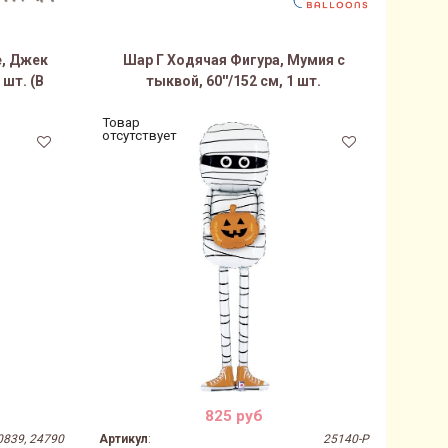
е, Джек
Шар Г Ходячая Фигура, Мумия с
 шт. (В
тыквой, 60''/152 см, 1 шт.
Товар
отсутствует
825 руб
0839, 24790
Артикул
:
25140-P