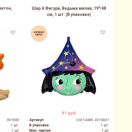
метле,
Шар А Фигура, Ведьма милая, 19"/48
см, 1 шт. (В упаковке)
24%
91 руб
901850
Артикул
:
1207-4480, 4315601
1 шт.
В упаковке
:
1 шт.
1 шт
Мин. партия
:
1 шт