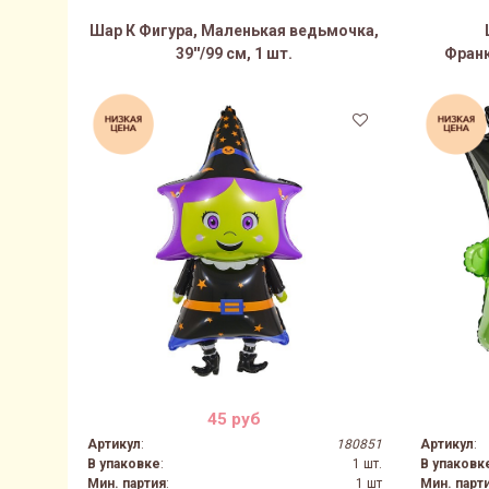
Шар К Фигура, Маленькая ведьмочка,
39''/99 см, 1 шт.
Франк
29%
45 руб
Артикул
:
180851
Артикул
:
В упаковке
:
1 шт.
В упаковк
Мин. партия
:
1 шт
Мин. парт