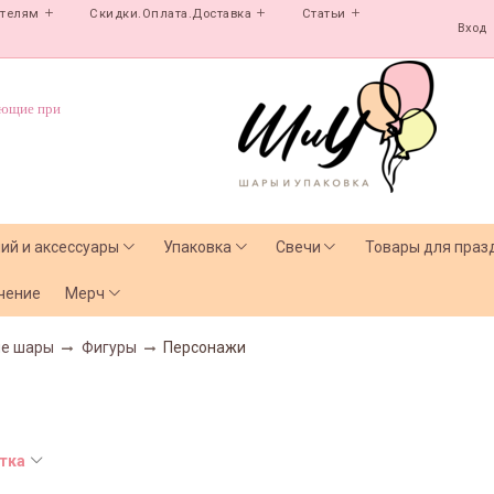
ателям
Скидки.Оплата.Доставка
Статьи
Вход
ующие при
лий и аксессуары
Упаковка
Свечи
Товары для праз
чение
Мерч
ые шары
Фигуры
Персонажи
тка