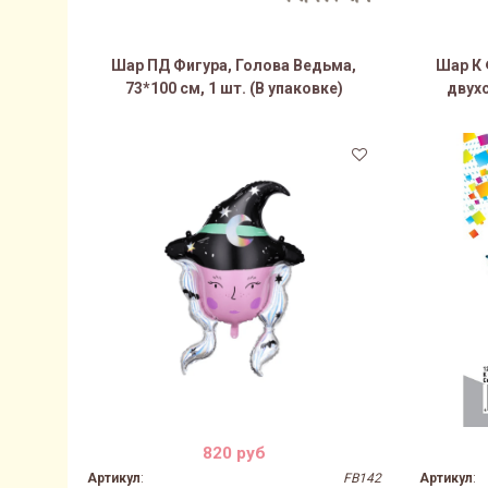
Шар ПД Фигура, Голова Ведьма,
Шар К 
73*100 см, 1 шт. (В упаковке)
двухс
820 руб
Артикул
:
FB142
Артикул
: