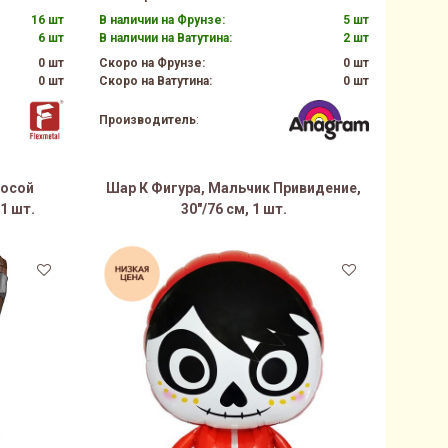
16 шт
В наличии на Фрунзе:
5 шт
6 шт
В наличии на Ватутина:
2 шт
0 шт
Скоро на Фрунзе:
0 шт
0 шт
Скоро на Ватутина:
0 шт
Производитель
:
косой
Шар К Фигура, Мальчик Привидение,
1 шт.
30"/76 см, 1 шт.
33%