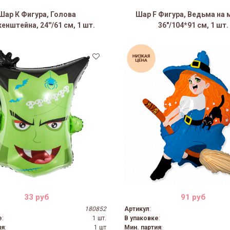
Шар К Фигура, Голова
Шар F Фигура, Ведьма на 
енштейна, 24''/61 см, 1 шт.
36″/104*91 см, 1 шт.
34%
37%
33 руб
91 руб
180852
Артикул
:
е
:
1 шт.
В упаковке
:
ия
:
1 шт
Мин. партия
: