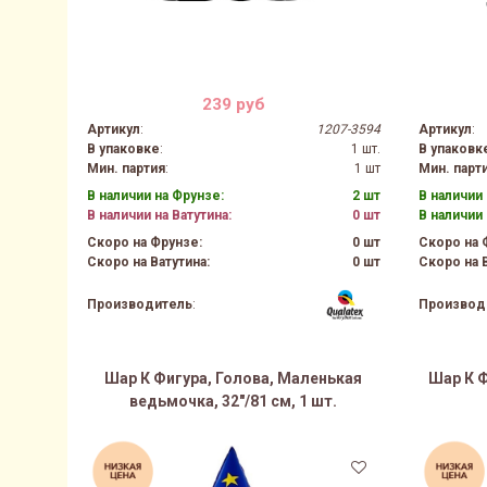
239 руб
Артикул
:
1207-3594
Артикул
:
В упаковке
:
1 шт.
В упаковк
Мин. партия
:
1 шт
Мин. парт
В наличии на Фрунзе:
2 шт
В наличии 
В наличии на Ватутина:
0 шт
В наличии 
Скоро на Фрунзе:
0 шт
Скоро на 
Скоро на Ватутина:
0 шт
Скоро на В
Производитель
:
Производ
Шар К Фигура, Голова, Маленькая
Шар К Ф
ведьмочка, 32"/81 см, 1 шт.
21%