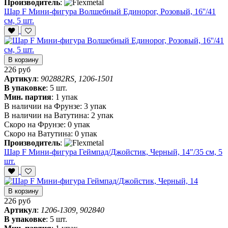
Производитель
:
Шар F Мини-фигура Волшебный Единорог, Розовый, 16''/41
см, 5 шт.
В корзину
226 руб
Артикул
:
902882RS, 1206-1501
В упаковке
:
5 шт.
Мин. партия
:
1 упак
В наличии на Фрунзе:
3 упак
В наличии на Ватутина:
2 упак
Скоро на Фрунзе:
0 упак
Скоро на Ватутина:
0 упак
Производитель
:
Шар F Мини-фигура Геймпад/Джойстик, Черный, 14"/35 см, 5
шт.
В корзину
226 руб
Артикул
:
1206-1309, 902840
В упаковке
:
5 шт.