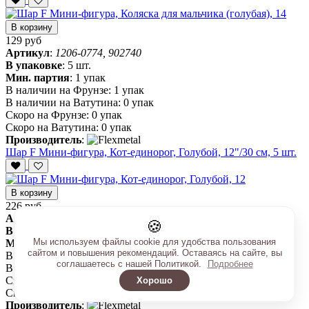
В корзину
129 руб
Артикул
:
1206-0774, 902740
В упаковке
:
5 шт.
Мин. партия
:
1 упак
В наличии на Фрунзе:
1 упак
В наличии на Ватутина:
0 упак
Скоро на Фрунзе:
0 упак
Скоро на Ватутина:
0 упак
Производитель
:
Шар F Мини-фигура, Кот-единорог, Голубой, 12"/30 см, 5 шт.
В корзину
226 руб
Артикул
:
1206-1270, 902797A, 902797B
🍪
В упаковке
:
5 шт.
Мы используем файлы cookie для удобства пользования
Мин. партия
:
1 упак
сайтом и повышения рекомендаций. Оставаясь на сайте, вы
В наличии на Фрунзе:
1 упак
соглашаетесь с нашей Политикой.
Подробнее
В наличии на Ватутина:
2 упак
Скоро на Фрунзе:
2 упак
Хорошо
Скоро на Ватутина:
0 упак
Производитель
: