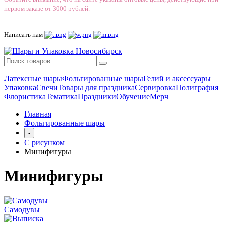
первом заказе от 3000 рублей.
Написать нам
Латексные шары
Фольгированные шары
Гелий и аксессуары
Упаковка
Свечи
Товары для праздника
Сервировка
Полиграфия
Флористика
Тематика
Праздники
Обучение
Мерч
Главная
Фольгированные шары
-
С рисунком
Минифигуры
Минифигуры
Самодувы