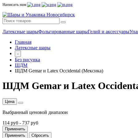
Написать нам
Латексные шары
Фольгированные шары
Гелий и аксессуары
Упа
Главная
Латексные шары
-
Без рисунка
ШДМ
ШДМ Gemar и Latex Occidental (Мексика)
ШДМ Gemar и Latex Occidenta
Цена
Выбранный ценовой диапазон
114 руб
-
737 руб
Применить
Применить
Сбросить