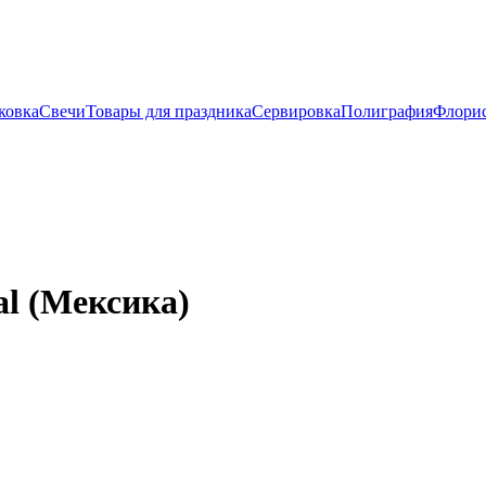
ковка
Свечи
Товары для праздника
Сервировка
Полиграфия
Флори
l (Мексика)