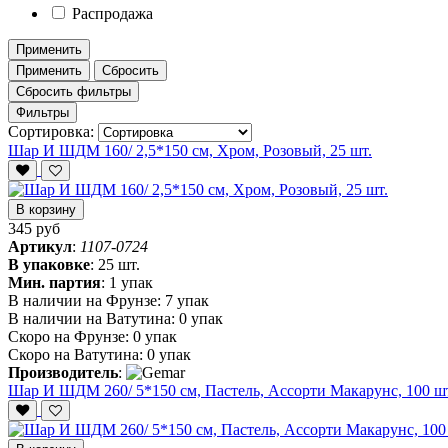
Распродажа
Применить
Применить
Сбросить
Сбросить фильтры
Фильтры
Сортировка:
Шар И ШДМ 160/ 2,5*150 см, Хром, Розовый, 25 шт.
В корзину
345 руб
Артикул
:
1107-0724
В упаковке
:
25 шт.
Мин. партия
:
1 упак
В наличии на Фрунзе:
7 упак
В наличии на Ватутина:
0 упак
Скоро на Фрунзе:
0 упак
Скоро на Ватутина:
0 упак
Производитель
:
Шар И ШДМ 260/ 5*150 см, Пастель, Ассорти Макарунс, 100 ш