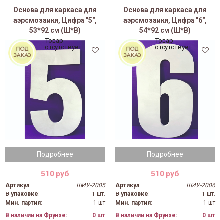
Основа для каркаса для
Основа для каркаса для
аэромозаики, Цифра "5",
аэромозаики, Цифра "6",
53*92 см (Ш*В)
54*92 см (Ш*В)
Товар
Товар
отсутствует
отсутствует
Подробнее
Подробнее
510 руб
510 руб
Артикул
:
ШИУ-2005
Артикул
:
ШИУ-2006
В упаковке
:
1 шт.
В упаковке
:
1 шт.
Мин. партия
:
1 шт
Мин. партия
:
1 шт
В наличии на Фрунзе:
0 шт
В наличии на Фрунзе:
0 шт