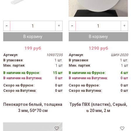
В корзину
В корзину
199 руб
1290 руб
Артикул
:
10937235
Артикул
:
ШИУ-2020
В упаковке
:
1 шт.
В упаковке
:
1 шт.
Мин. партия
:
1 шт
Мин. партия
:
1 шт
В наличии на Фрунзе:
15 шт
В наличии на Фрунзе:
4 шт
В наличии на Ватутина:
0 шт
В наличии на Ватутина:
0 шт
Скоро на Фрунзе:
0 шт
Скоро на Фрунзе:
0 шт
Скоро на Ватутина:
0 шт
Скоро на Ватутина:
0 шт
Пенокартон белый, толщина
Труба ПВХ (пластик), Серый,
3 мм, 50*70 см
ᴓ 20 мм, 2 м