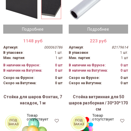
Подробнее
Подробнее
1148 руб
223 руб
Артикул
:
000063786
Артикул
:
82179614
В упаковке
:
1 шт.
В упаковке
:
1 шт.
Мин. партия
:
1 шт
Мин. партия
:
1 шт
В наличии на Фрунзе:
0 шт
В наличии на Фрунзе:
0 шт
В наличии на Ватутина:
0 шт
В наличии на Ватутина:
0 шт
Скоро на Фрунзе:
0 шт
Скоро на Фрунзе:
0 шт
Скоро на Ватутина:
0 шт
Скоро на Ватутина:
0 шт
Стойка для шаров Фонтан, 7
Стойка витринная для 50
насадок, 1 м
шаров разборная / 30*30*170
см
Товар
Товар
отсутствует
отсутствует