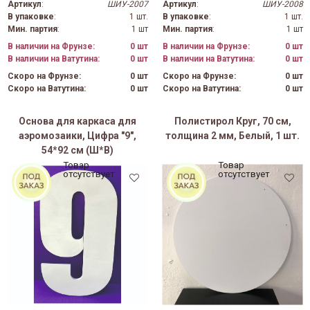
Артикул
:
ШИУ-2007
Артикул
:
ШИУ-2008
В упаковке
:
1 шт.
В упаковке
:
1 шт.
Мин. партия
:
1 шт
Мин. партия
:
1 шт
В наличии на Фрунзе:
0 шт
В наличии на Фрунзе:
0 шт
В наличии на Ватутина:
0 шт
В наличии на Ватутина:
0 шт
Скоро на Фрунзе:
0 шт
Скоро на Фрунзе:
0 шт
Скоро на Ватутина:
0 шт
Скоро на Ватутина:
0 шт
Основа для каркаса для
Полистирол Круг, 70 см,
аэромозаики, Цифра "9",
толщина 2 мм, Белый, 1 шт.
54*92 см (Ш*В)
Товар
Товар
отсутствует
отсутствует