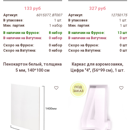
133 руб
327 руб
Артикул
:
6015377, BT007
Артикул
:
12750175
В упаковке
:
1 шт.
В упаковке
:
1 шт.
Мин. партия
:
1 набор
Мин. партия
:
1 шт
В наличии на Фрунзе:
8 набор
В наличии на Фрунзе:
13 шт
В наличии на Ватутина:
0 набор
В наличии на Ватутина:
0 шт
Скоро на Фрунзе:
0 набор
Скоро на Фрунзе:
0 шт
Скоро на Ватутина:
0 набор
Скоро на Ватутина:
0 шт
Пенокартон белый, толщина
Каркас для аэромозаики,
5 мм, 140*100 см
Цифра "4", (56*99 см), 1 шт.