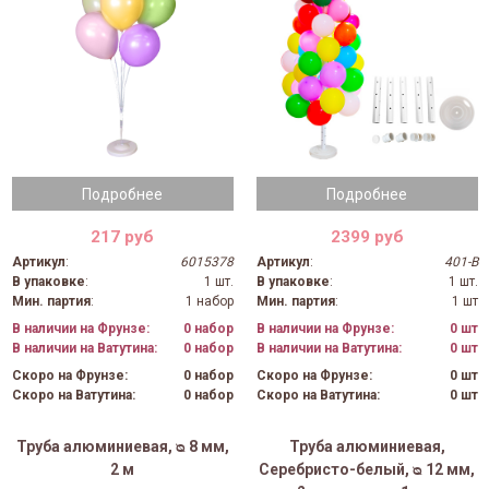
Подробнее
Подробнее
217 руб
2399 руб
Артикул
:
6015378
Артикул
:
401-B
В упаковке
:
1 шт.
В упаковке
:
1 шт.
Мин. партия
:
1 набор
Мин. партия
:
1 шт
В наличии на Фрунзе:
0 набор
В наличии на Фрунзе:
0 шт
В наличии на Ватутина:
0 набор
В наличии на Ватутина:
0 шт
Скоро на Фрунзе:
0 набор
Скоро на Фрунзе:
0 шт
Скоро на Ватутина:
0 набор
Скоро на Ватутина:
0 шт
Труба алюминиевая, ᴓ 8 мм,
Труба алюминиевая,
2 м
Серебристо-белый, ᴓ 12 мм,