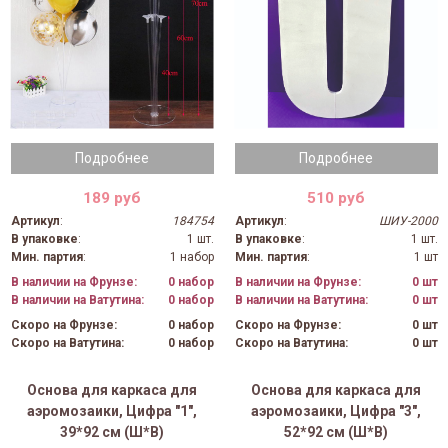
Подробнее
Подробнее
189 руб
510 руб
Артикул
:
184754
Артикул
:
ШИУ-2000
В упаковке
:
1 шт.
В упаковке
:
1 шт.
Мин. партия
:
1 набор
Мин. партия
:
1 шт
В наличии на Фрунзе:
0 набор
В наличии на Фрунзе:
0 шт
В наличии на Ватутина:
0 набор
В наличии на Ватутина:
0 шт
Скоро на Фрунзе:
0 набор
Скоро на Фрунзе:
0 шт
Скоро на Ватутина:
0 набор
Скоро на Ватутина:
0 шт
Основа для каркаса для
Основа для каркаса для
аэромозаики, Цифра "1",
аэромозаики, Цифра "3",
39*92 см (Ш*В)
52*92 см (Ш*В)