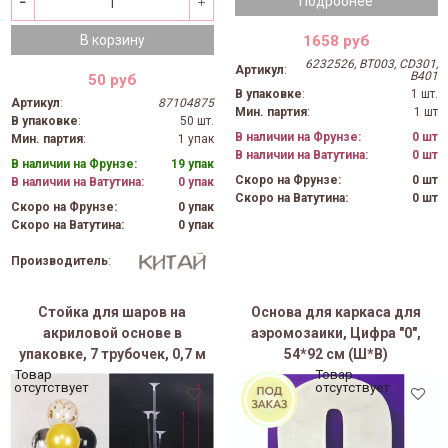
Подробнее
1658 руб
В корзину
6232526, BT003, CD301,
Артикул
:
B401
50 руб
В упаковке
:
1 шт.
Артикул
:
87104875
Мин. партия
:
1 шт
В упаковке
:
50 шт.
В наличии на Фрунзе:
0 шт
Мин. партия
:
1 упак
В наличии на Ватутина:
0 шт
В наличии на Фрунзе:
19 упак
Скоро на Фрунзе:
0 шт
В наличии на Ватутина:
0 упак
Скоро на Ватутина:
0 шт
Скоро на Фрунзе:
0 упак
Скоро на Ватутина:
0 упак
Производитель
:
Стойка для шаров на
Основа для каркаса для
акриловой основе в
аэромозаики, Цифра "0",
упаковке, 7 трубочек, 0,7 м
54*92 см (Ш*В)
Товар
Товар
отсутствует
отсутствует