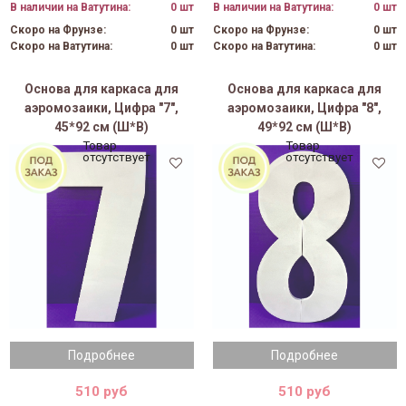
В наличии на Ватутина:
0 шт
В наличии на Ватутина:
0 шт
Скоро на Фрунзе:
0 шт
Скоро на Фрунзе:
0 шт
Скоро на Ватутина:
0 шт
Скоро на Ватутина:
0 шт
Основа для каркаса для
Основа для каркаса для
аэромозаики, Цифра "7",
аэромозаики, Цифра "8",
45*92 см (Ш*В)
49*92 см (Ш*В)
Товар
Товар
отсутствует
отсутствует
Подробнее
Подробнее
510 руб
510 руб