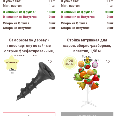
В упаковке
:
1 шт.
В упаковке
:
1 шт.
Мин. партия
:
1 шт
Мин. партия
:
1 шт
В наличии на Фрунзе:
10 шт
В наличии на Фрунзе:
30 шт
В наличии на Ватутина:
0 шт
В наличии на Ватутина:
0 шт
Скоро на Фрунзе:
0 шт
Скоро на Фрунзе:
0 шт
Скоро на Ватутина:
0 шт
Скоро на Ватутина:
0 шт
Саморезы по дереву и
Стойка витринная для
гипсокартону потайные
шаров, сборно-разборная,
острые фосфатированные,
пластик, 1,98 м
3,5*16 мм, 50 шт.
Товар
отсутствует