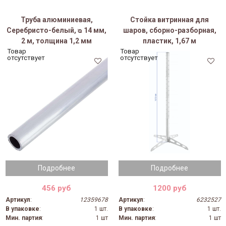
Труба алюминиевая,
Стойка витринная для
Серебристо-белый, ᴓ 14 мм,
шаров, сборно-разборная,
2 м, толщина 1,2 мм
пластик, 1,67 м
Товар
Товар
отсутствует
отсутствует
Подробнее
Подробнее
456 руб
1200 руб
Артикул
:
12359678
Артикул
:
6232527
В упаковке
:
1 шт.
В упаковке
:
1 шт.
Мин. партия
:
1 шт
Мин. партия
:
1 шт