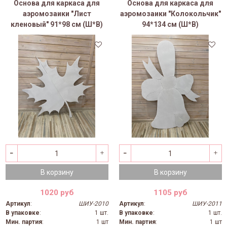
Основа для каркаса для
Основа для каркаса для
аэромозаики "Лист
аэромозаики "Колокольчик"
кленовый" 91*98 см (Ш*В)
94*134 см (Ш*В)
В корзину
В корзину
1020 руб
1105 руб
Артикул
:
ШИУ-2010
Артикул
:
ШИУ-2011
В упаковке
:
1 шт.
В упаковке
:
1 шт.
Мин. партия
:
1 шт
Мин. партия
:
1 шт