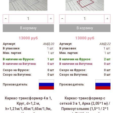
В корзину
В корзину
13000 руб
13000 руб
Артикул
:
АМД-20
Артикул
:
АМД-22
В упаковке
:
1 шт.
В упаковке
:
1 шт.
Мин. партия
:
1 шт
Мин. партия
:
1 шт
В наличии на Фрунзе:
1 шт
В наличии на Фрунзе:
2 шт
В наличии на Ватутина:
0 шт
В наличии на Ватутина:
0 шт
Скоро на Фрунзе:
0 шт
Скоро на Фрунзе:
0 шт
Скоро на Ватутина:
0 шт
Скоро на Ватутина:
0 шт
Производитель
:
Производитель
:
Каркас-трансформер 4 в 1,
Каркас-трансформер с
Круг, d=1,2 м,
сеткой 3 в 1, Арка (2,05*1 м) /
h=1,21м/1,45м/1,65м/1,9м,
Прямоугольник (1,5*1 / 2*1