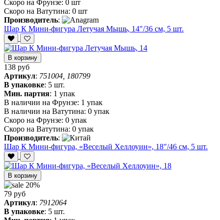
Скоро на Фрунзе:
0 шт
Скоро на Ватутина:
0 шт
Производитель
:
Шар К Мини-фигура Летучая Мышь, 14"/36 см, 5 шт.
В корзину
138 руб
Артикул
:
751004, 180799
В упаковке
:
5 шт.
Мин. партия
:
1 упак
В наличии на Фрунзе:
1 упак
В наличии на Ватутина:
0 упак
Скоро на Фрунзе:
0 упак
Скоро на Ватутина:
0 упак
Производитель
:
Шар К Мини-фигура, «Веселый Хеллоуин», 18"/46 см, 5 шт.
В корзину
20%
79 руб
Артикул
:
7912064
В упаковке
:
5 шт.