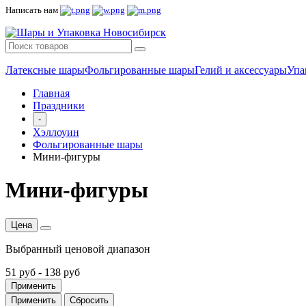
Написать нам
Латексные шары
Фольгированные шары
Гелий и аксессуары
Упа
Главная
Праздники
-
Хэллоуин
Фольгированные шары
Мини-фигуры
Мини-фигуры
Цена
Выбранный ценовой диапазон
51 руб
-
138 руб
Применить
Применить
Сбросить