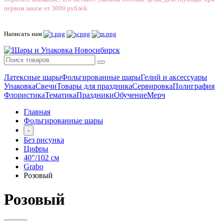
первом заказе от 3000 рублей.
Написать нам
Латексные шары
Фольгированные шары
Гелий и аксессуары
Упаковка
Свечи
Товары для праздника
Сервировка
Полиграфия
Флористика
Тематика
Праздники
Обучение
Мерч
Главная
Фольгированные шары
-
Без рисунка
Цифры
40"/102 см
Grabo
Розовый
Розовый