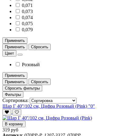
0,071
0,073
0,074
0,075
0,079
Применить
Применить
Сбросить
Цвет
Розовый
Применить
Применить
Сбросить
Сбросить фильтры
Фильтры
Сортировка:
Шар Г 40''/102 см, Цифра Розовый (Pink) "0"
В корзину
319 руб
Артикул
:
070PP-P, 1207-3327, 070PP