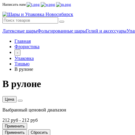
Написать нам
Латексные шары
Фольгированные шары
Гелий и аксессуары
Упа
Главная
Флористика
-
Упаковка
Тишью
В рулоне
В рулоне
Цена
Выбранный ценовой диапазон
212 руб
-
212 руб
Применить
Применить
Сбросить