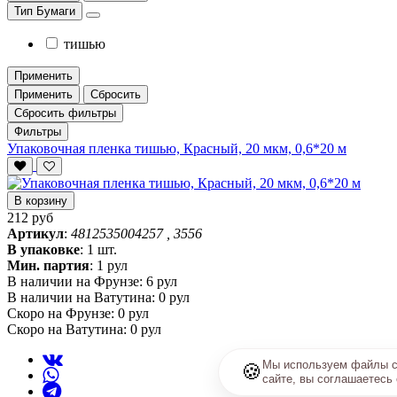
Тип Бумаги
тишью
Применить
Применить
Сбросить
Сбросить фильтры
Фильтры
Упаковочная пленка тишью, Красный, 20 мкм, 0,6*20 м
В корзину
212 руб
Артикул
:
4812535004257 , 3556
В упаковке
:
1 шт.
Мин. партия
:
1 рул
В наличии на Фрунзе:
6 рул
В наличии на Ватутина:
0 рул
Скоро на Фрунзе:
0 рул
Скоро на Ватутина:
0 рул
Мы используем файлы co
🍪
сайте, вы соглашаетесь