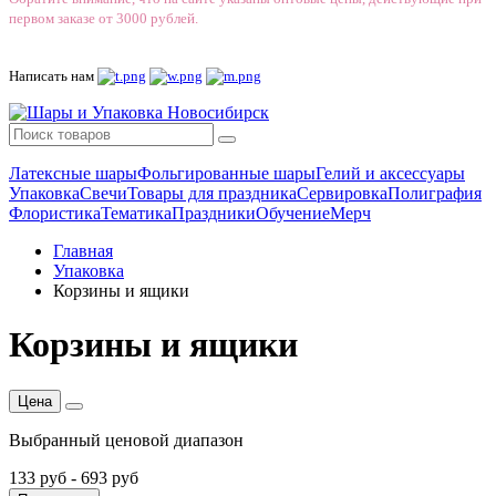
первом заказе от 3000 рублей.
Написать нам
Латексные шары
Фольгированные шары
Гелий и аксессуары
Упаковка
Свечи
Товары для праздника
Сервировка
Полиграфия
Флористика
Тематика
Праздники
Обучение
Мерч
Главная
Упаковка
Корзины и ящики
Корзины и ящики
Цена
Выбранный ценовой диапазон
133 руб
-
693 руб