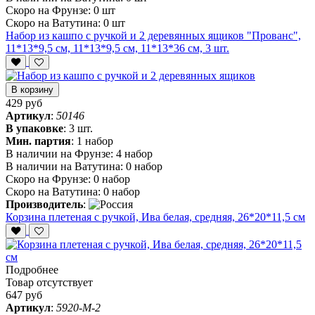
Скоро на Фрунзе:
0 шт
Скоро на Ватутина:
0 шт
Набор из кашпо с ручкой и 2 деревянных ящиков "Прованс",
11*13*9,5 см, 11*13*9,5 см, 11*13*36 см, 3 шт.
В корзину
429 руб
Артикул
:
50146
В упаковке
:
3 шт.
Мин. партия
:
1 набор
В наличии на Фрунзе:
4 набор
В наличии на Ватутина:
0 набор
Скоро на Фрунзе:
0 набор
Скоро на Ватутина:
0 набор
Производитель
:
Корзина плетеная с ручкой, Ива белая, средняя, 26*20*11,5 см
Подробнее
Товар отсутствует
647 руб
Артикул
:
5920-M-2