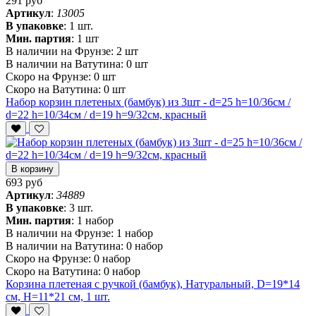
291 руб
Артикул
:
13005
В упаковке
:
1 шт.
Мин. партия
:
1 шт
В наличии на Фрунзе:
2 шт
В наличии на Ватутина:
0 шт
Скоро на Фрунзе:
0 шт
Скоро на Ватутина:
0 шт
Набор корзин плетеных (бамбук) из 3шт - d=25 h=10/36см /
d=22 h=10/34см / d=19 h=9/32см, красный
В корзину
693 руб
Артикул
:
34889
В упаковке
:
3 шт.
Мин. партия
:
1 набор
В наличии на Фрунзе:
1 набор
В наличии на Ватутина:
0 набор
Скоро на Фрунзе:
0 набор
Скоро на Ватутина:
0 набор
Корзина плетеная с ручкой (бамбук), Натуральный, D=19*14
см, H=11*21 см, 1 шт.