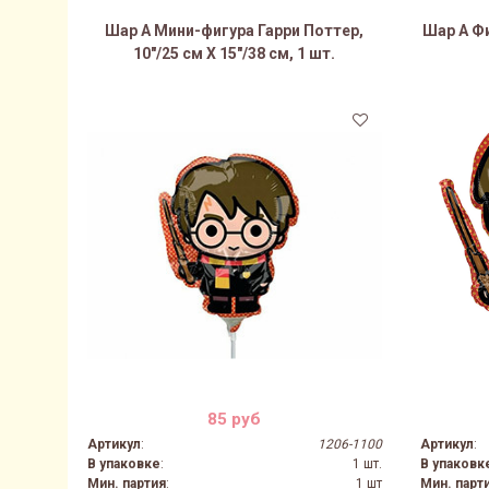
Шар А Мини-фигура Гарри Поттер,
Шар А Фи
10"/25 см X 15"/38 см, 1 шт.
85 руб
Артикул
:
1206-1100
Артикул
:
В упаковке
:
1 шт.
В упаковк
Мин. партия
:
1 шт
Мин. парт