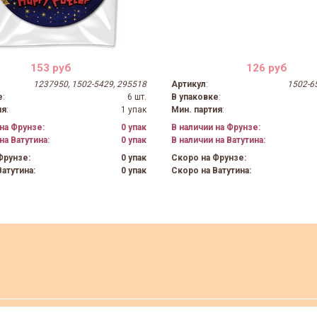
153 руб
126 руб
1237950, 1502-5429, 295518
Артикул
:
1502-6
е
:
6 шт.
В упаковке
:
ия
:
1 упак
Мин. партия
:
на Фрунзе:
0 упак
В наличии на Фрунзе:
на Ватутина:
0 упак
В наличии на Ватутина:
Фрунзе:
0 упак
Скоро на Фрунзе:
атутина:
0 упак
Скоро на Ватутина: