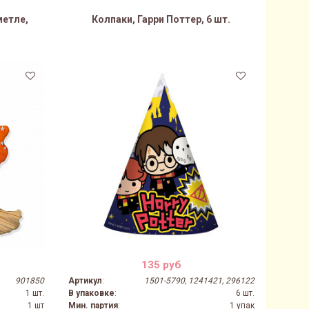
метле,
Колпаки, Гарри Поттер, 6 шт.
135 руб
901850
Артикул
:
1501-5790, 1241421, 296122
1 шт.
В упаковке
:
6 шт.
1 шт
Мин. партия
:
1 упак