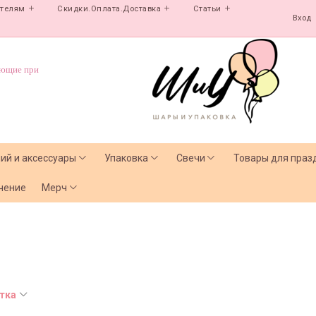
ателям
Скидки.Оплата.Доставка
Статьи
Вход
ующие при
лий и аксессуары
Упаковка
Свечи
Товары для праз
чение
Мерч
тка