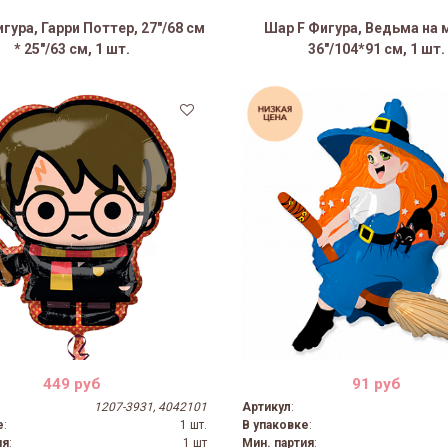
гура, Гарри Поттер, 27"/68 см
Шар F Фигура, Ведьма на 
* 25"/63 см, 1 шт.
36″/104*91 см, 1 шт.
37%
449 руб
91 руб
1207-3931, 4042101
Артикул
:
е
:
1 шт.
В упаковке
:
ия
:
1 шт
Мин. партия
: