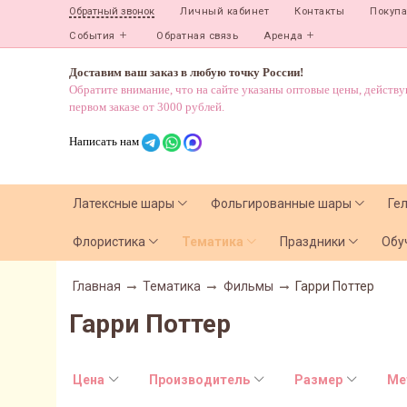
Личный кабинет
Контакты
Покуп
Обратный звонок
События
Обратная связь
Аренда
Доставим ваш заказ в любую точку России!
Обратите внимание, что на сайте указаны оптовые цены, действ
первом заказе от 3000 рублей.
Написать нам
Латексные шары
Фольгированные шары
Ге
Флористика
Тематика
Праздники
Обу
Главная
Тематика
Фильмы
Гарри Поттер
Гарри Поттер
Цена
Производитель
Размер
Ме