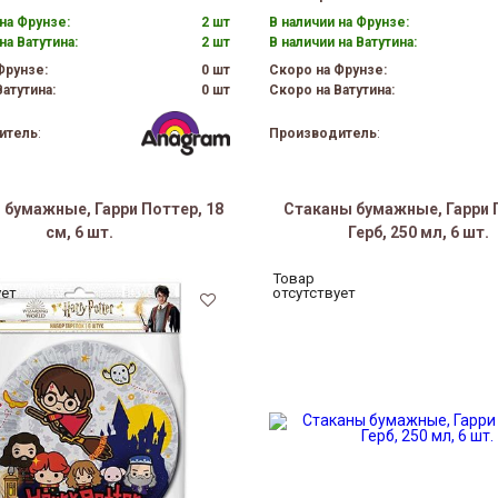
на Фрунзе:
2 шт
В наличии на Фрунзе:
на Ватутина:
2 шт
В наличии на Ватутина:
Фрунзе:
0 шт
Скоро на Фрунзе:
атутина:
0 шт
Скоро на Ватутина:
итель
:
Производитель
:
 бумажные, Гарри Поттер, 18
Стаканы бумажные, Гарри 
см, 6 шт.
Герб, 250 мл, 6 шт.
Товар
ует
отсутствует