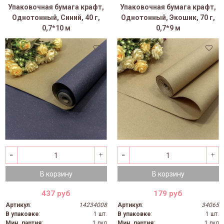
Упаковочная бумага крафт,
Упаковочная бумага крафт,
Однотонный, Синий, 40 г,
Однотонный, Экошик, 70 г,
0,7*10 м
0,7*9 м
В корзину
В корзину
437 руб
179 руб
Артикул
:
14234008
Артикул
:
34065
В упаковке
:
1 шт.
В упаковке
:
1 шт.
Мин. партия
:
1 рул
Мин. партия
:
1 рул