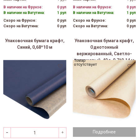
В наличии на Фрунзе:
0 рул
В наличии на Фрунзе:
0 рул
В наличии на Ватутина:
1 рул
В наличии на Ватутина:
1 рул
Скоро на Фрунзе:
0 рул
Скоро на Фрунзе:
0 рул
Скоро на Ватутина:
0 рул
Скоро на Ватутина:
0 рул
Упаковочная бумага крафт,
Упаковочная бумага крафт,
Синий, 0,68*10 м
Однотонный
вержированный, Светло-
коричневый, 40 г, 0,7*9,14 м
Товар
отсутствует
Подробнее