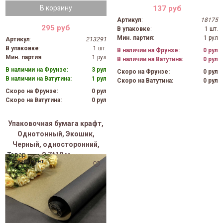
137 руб
В корзину
Артикул
:
18175
295 руб
В упаковке
:
1 шт.
Мин. партия
:
1 рул
Артикул
:
213291
В упаковке
:
1 шт.
В наличии на Фрунзе:
0 рул
Мин. партия
:
1 рул
В наличии на Ватутина:
0 рул
В наличии на Фрунзе:
3 рул
Скоро на Фрунзе:
0 рул
В наличии на Ватутина:
1 рул
Скоро на Ватутина:
0 рул
Скоро на Фрунзе:
0 рул
Скоро на Ватутина:
0 рул
Упаковочная бумага крафт,
Однотонный, Экошик,
Черный, односторонний,
0,7*10 м
Товар
отсутствует