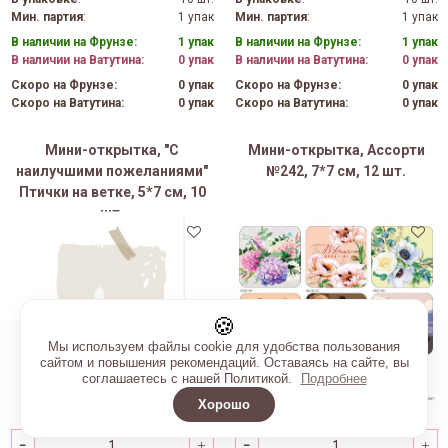
Мин. партия
:
1 упак
Мин. партия
:
1 упак
В наличии на Фрунзе:
1 упак
В наличии на Фрунзе:
1 упак
В наличии на Ватутина:
0 упак
В наличии на Ватутина:
0 упак
Скоро на Фрунзе:
0 упак
Скоро на Фрунзе:
0 упак
Скоро на Ватутина:
0 упак
Скоро на Ватутина:
0 упак
Мини-открытка, "С
Мини-открытка, Ассорти
наилучшими пожеланиями"
№242, 7*7 см, 12 шт.
Птички на ветке, 5*7 см, 10
шт.
🍪
Мы используем файлы cookie для удобства пользования
сайтом и повышения рекомендаций. Оставаясь на сайте, вы
соглашаетесь с нашей Политикой.
Подробнее
Хорошо