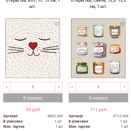
Открытка, Кот, 12*13 см, 1
Открытка, Свечи, 13,5*13,5
шт.
см, 1 шт.
В корзину
В корзину
35 руб
111 руб
Артикул
:
0822.343
Артикул
:
0713.544
В упаковке
:
1 шт.
В упаковке
:
1 шт.
Мин. партия
:
1 шт
Мин. партия
:
1 шт