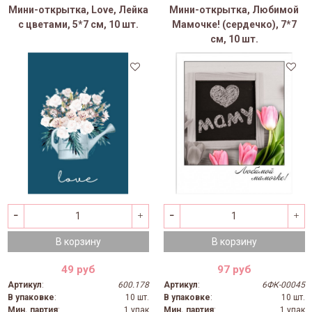
Мини-открытка, Love, Лейка
Мини-открытка, Любимой
с цветами, 5*7 см, 10 шт.
Мамочке! (сердечко), 7*7
см, 10 шт.
В корзину
В корзину
49 руб
97 руб
Артикул
:
600.178
Артикул
:
6ФК-00045
В упаковке
:
10 шт.
В упаковке
:
10 шт.
Мин. партия
:
1 упак
Мин. партия
:
1 упак