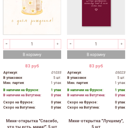
В корзину
В корзину
83 руб
83 руб
Артикул
:
01035
Артикул
:
05023
В упаковке
:
5 шт.
В упаковке
:
5 шт.
Мин. партия
:
1 упак
Мин. партия
:
1 упак
В наличии на Фрунзе:
1 упак
В наличии на Фрунзе:
1 упак
В наличии на Ватутина:
0 упак
В наличии на Ватутина:
0 упак
Скоро на Фрунзе:
0 упак
Скоро на Фрунзе:
0 упак
Скоро на Ватутина:
0 упак
Скоро на Ватутина:
0 упак
Мини-открытка "Спасибо,
Мини-открытка "Лучшему",
что ты есть, мама!", 5 шт
5 шт