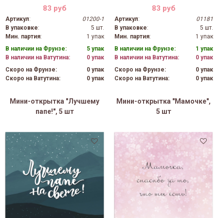
83 руб
83 руб
Артикул
:
01200-1
Артикул
:
01181
В упаковке
:
5 шт.
В упаковке
:
5 шт.
Мин. партия
:
1 упак
Мин. партия
:
1 упак
В наличии на Фрунзе:
5 упак
В наличии на Фрунзе:
1 упак
В наличии на Ватутина:
0 упак
В наличии на Ватутина:
0 упак
Скоро на Фрунзе:
0 упак
Скоро на Фрунзе:
0 упак
Скоро на Ватутина:
0 упак
Скоро на Ватутина:
0 упак
Мини-открытка "Лучшему
Мини-открытка "Мамочке",
папе!", 5 шт
5 шт