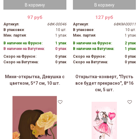
В корзину
В корзину
97 руб
127 руб
Артикул
:
6ФК-00046
Артикул
:
6ФКМ-00011
В упаковке
:
10 шт.
В упаковке
:
10 шт.
Мин. партия
:
1 упак
Мин. партия
:
1 упак
В наличии на Фрунзе:
1 упак
В наличии на Фрунзе:
2 упак
В наличии на Ватутина:
0 упак
В наличии на Ватутина:
1 упак
Скоро на Фрунзе:
0 упак
Скоро на Фрунзе:
0 упак
Скоро на Ватутина:
0 упак
Скоро на Ватутина:
0 упак
Мини-открытка, Девушка с
Открытка-конверт, "Пусть
цветком, 5*7 см, 10 шт.
все будет прекрасно", 8*16
см, 5 шт.