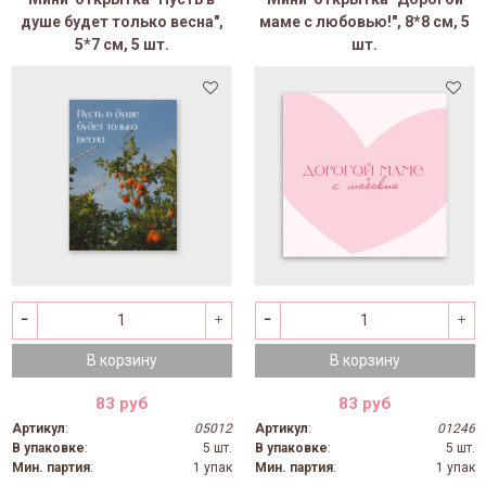
душе будет только весна",
маме с любовью!", 8*8 см, 5
5*7 см, 5 шт.
шт.
В корзину
В корзину
83 руб
83 руб
Артикул
:
05012
Артикул
:
01246
В упаковке
:
5 шт.
В упаковке
:
5 шт.
Мин. партия
:
1 упак
Мин. партия
:
1 упак