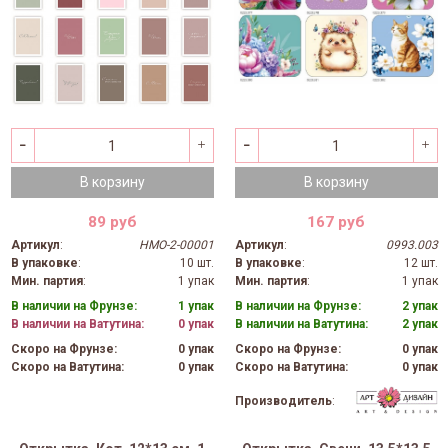
В корзину
В корзину
89 руб
167 руб
Артикул
:
НМО-2-00001
Артикул
:
0993.003
В упаковке
:
10 шт.
В упаковке
:
12 шт.
Мин. партия
:
1 упак
Мин. партия
:
1 упак
В наличии на Фрунзе:
1 упак
В наличии на Фрунзе:
2 упак
В наличии на Ватутина:
0 упак
В наличии на Ватутина:
2 упак
Скоро на Фрунзе:
0 упак
Скоро на Фрунзе:
0 упак
Скоро на Ватутина:
0 упак
Скоро на Ватутина:
0 упак
Производитель
: