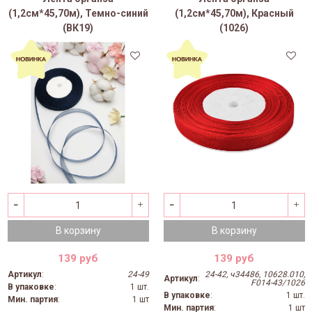
(1,2см*45,70м), Темно-синий
(1,2см*45,70м), Красный
(ВК19)
(1026)
В корзину
В корзину
139 руб
139 руб
Артикул
:
24-49
24-42, ч34486, 10628.010,
Артикул
:
F014-43/1026
В упаковке
:
1 шт.
В упаковке
:
1 шт.
Мин. партия
:
1 шт
Мин. партия
:
1 шт