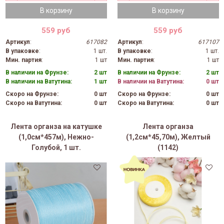
В корзину
В корзину
559 руб
559 руб
Артикул
:
617082
Артикул
:
617107
В упаковке
:
1 шт.
В упаковке
:
1 шт.
Мин. партия
:
1 шт
Мин. партия
:
1 шт
В наличии на Фрунзе:
2 шт
В наличии на Фрунзе:
2 шт
В наличии на Ватутина:
1 шт
В наличии на Ватутина:
0 шт
Скоро на Фрунзе:
0 шт
Скоро на Фрунзе:
0 шт
Скоро на Ватутина:
0 шт
Скоро на Ватутина:
0 шт
Лента органза на катушке
Лента органза
(1,0см*457м), Нежно-
(1,2см*45,70м), Желтый
Голубой, 1 шт.
(1142)