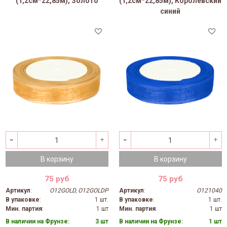
(1,2см*22,85м), Золото
(1,2см*22,85м), Королевский
синий
В корзину
В корзину
75 руб
75 руб
Артикул
:
O12GOLD, O12GOLDP
Артикул
:
O121040
В упаковке
:
1 шт.
В упаковке
:
1 шт.
Мин. партия
:
1 шт
Мин. партия
:
1 шт
В наличии на Фрунзе:
3 шт
В наличии на Фрунзе:
1 шт