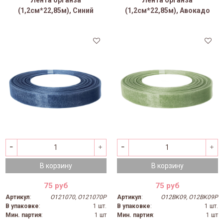
(1,2см*22,85м), Синий
(1,2см*22,85м), Авокадо
В корзину
В корзину
75 руб
75 руб
Артикул
:
O121070, O121070P
Артикул
:
O12BK09, O12BK09P
В упаковке
:
1 шт.
В упаковке
:
1 шт.
Мин. партия
:
1 шт
Мин. партия
:
1 шт