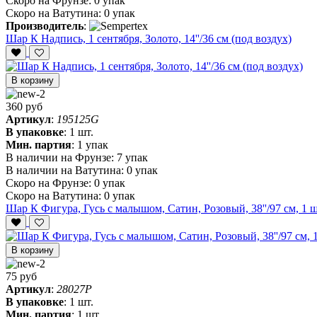
Скоро на Фрунзе:
0 упак
Скоро на Ватутина:
0 упак
Производитель
:
Шар К Надпись, 1 сентября, Золото, 14''/36 см (под воздух)
В корзину
360 руб
Артикул
:
195125G
В упаковке
:
1 шт.
Мин. партия
:
1 упак
В наличии на Фрунзе:
7 упак
В наличии на Ватутина:
0 упак
Скоро на Фрунзе:
0 упак
Скоро на Ватутина:
0 упак
Шар К Фигура, Гусь с малышом, Сатин, Розовый, 38''/97 см, 1 ш
В корзину
75 руб
Артикул
:
28027P
В упаковке
:
1 шт.
Мин. партия
:
1 шт