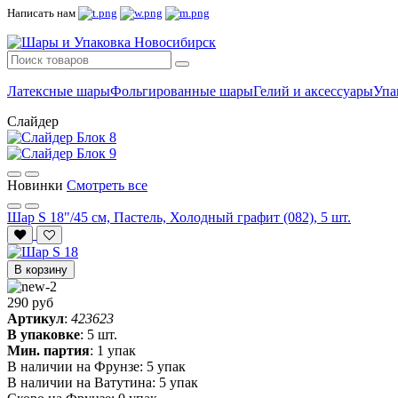
Написать нам
Латексные шары
Фольгированные шары
Гелий и аксессуары
Упа
Слайдер
Новинки
Смотреть все
Шар S 18"/45 см, Пастель, Холодный графит (082), 5 шт.
В корзину
290 руб
Артикул
:
423623
В упаковке
:
5 шт.
Мин. партия
:
1 упак
В наличии на Фрунзе:
5 упак
В наличии на Ватутина:
5 упак