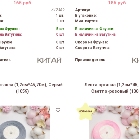
165 руб
186 руб
617389
Артикул
:
е
:
1 шт.
В упаковке
:
ия
:
1 шт
Мин. партия
:
на Фрунзе:
5 шт
В наличии на Фрунзе:
на Ватутина:
0 шт
В наличии на Ватутина:
Фрунзе:
0 шт
Скоро на Фрунзе:
атутина:
0 шт
Скоро на Ватутина:
итель
:
Производитель
:
рганза (1,2см*45,70м), Серый
Лента органза (1,2см*45,
(1059)
Светло-розовый (100