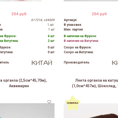
204 руб
204 руб
617216, ч34509
Артикул
:
е
:
1 шт.
В упаковке
:
ия
:
1 шт
Мин. партия
:
на Фрунзе:
4 шт
В наличии на Фрунзе:
на Ватутина:
2 шт
В наличии на Ватутина:
Фрунзе:
0 шт
Скоро на Фрунзе:
атутина:
0 шт
Скоро на Ватутина:
итель
:
Производитель
:
а органза (2,5см*45,70м),
Лента органза на кату
Аквамарин
(1,0см*457м), Шоколад, 