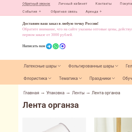
Личный кабинет
Контакты
Покуп
Обратный звонок
События
Обратная связь
Аренда
Доставим ваш заказ в любую точку России!
Обратите внимание, что на сайте указаны оптовые цены, действ
первом заказе от 3000 рублей.
Написать нам
Латексные шары
Фольгированные шары
Ге
Флористика
Тематика
Праздники
Обу
Главная
Упаковка
Ленты
Лента органза
Лента органза