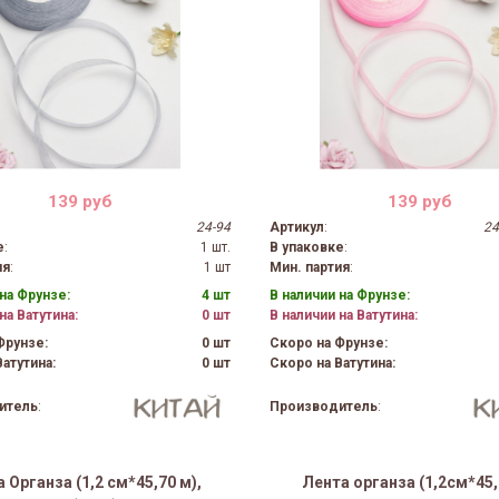
139 руб
139 руб
24-94
Артикул
:
24
е
:
1 шт.
В упаковке
:
ия
:
1 шт
Мин. партия
:
на Фрунзе:
4 шт
В наличии на Фрунзе:
на Ватутина:
0 шт
В наличии на Ватутина:
Фрунзе:
0 шт
Скоро на Фрунзе:
атутина:
0 шт
Скоро на Ватутина:
итель
:
Производитель
:
 Органза (1,2 см*45,70 м),
Лента органза (1,2см*45,