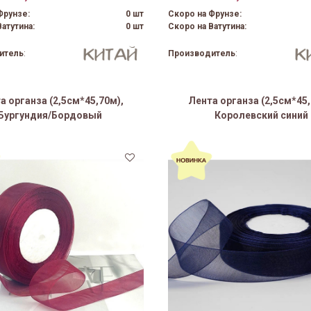
Фрунзе:
0 шт
Скоро на Фрунзе:
атутина:
0 шт
Скоро на Ватутина:
итель
:
Производитель
:
а органза (2,5см*45,70м),
Лента органза (2,5см*45,
Бургундия/Бордовый
Королевский синий