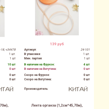
139 руб
-18, ч34478
Артикул
:
24-101
1 шт.
В упаковке
:
1 шт.
1 шт
Мин. партия
:
1 шт
10 шт
В наличии на Фрунзе:
4 шт
0 шт
В наличии на Ватутина:
0 шт
0 шт
Скоро на Фрунзе:
0 шт
0 шт
Скоро на Ватутина:
0 шт
Производитель
:
70м),
Лента органза (1,2см*45,70м),