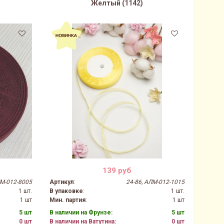
Желтый (1142)
139 руб
ЛМ-012-8005
Артикул
:
24-86, АЛМ-012-1015
1 шт.
В упаковке
:
1 шт.
1 шт
Мин. партия
:
1 шт
5 шт
В наличии на Фрунзе:
5 шт
0 шт
В наличии на Ватутина:
0 шт