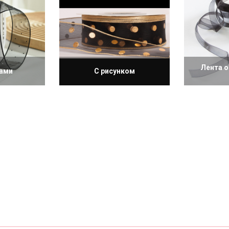
Лента о
зами
С рисунком