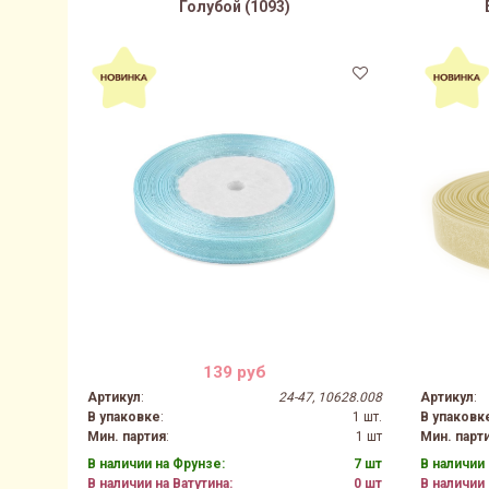
Голубой (1093)
139 руб
Артикул
:
24-47, 10628.008
Артикул
:
В упаковке
:
1 шт.
В упаковк
Мин. партия
:
1 шт
Мин. парт
В наличии на Фрунзе:
7 шт
В наличии 
В наличии на Ватутина:
0 шт
В наличии 