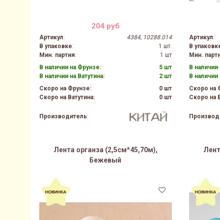
204 руб
Артикул
:
4384, 10288.014
Артикул
:
В упаковке
:
1 шт.
В упаковк
Мин. партия
:
1 шт
Мин. парт
В наличии на Фрунзе:
5 шт
В наличии 
В наличии на Ватутина:
2 шт
В наличии 
Скоро на Фрунзе:
0 шт
Скоро на 
Скоро на Ватутина:
0 шт
Скоро на В
Производитель
:
Производ
Лента органза (2,5см*45,70м),
Лент
Бежевый