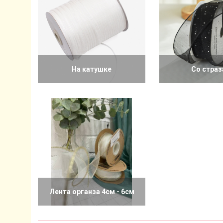
На катушке
Со стра
Лента органза 4см - 6см