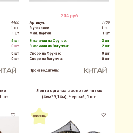
204 руб
4400
Артикул
:
4405
1 шт.
В упаковке
:
1 шт.
1 шт
Мин. партия
:
1 шт
4 шт
В наличии на Фрунзе:
3 шт
0 шт
В наличии на Ватутина:
2 шт
0 шт
Скоро на Фрунзе:
0 шт
0 шт
Скоро на Ватутина:
0 шт
Производитель
:
шке
Лента органза с золотой нитью
1 шт.
(4см*9,14м), Черный, 1 шт.