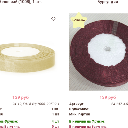
Бежевый (1008), 1 шт.
Бургундия
139 руб
139 руб
24-19, F014-40/1008, 29532-1
Артикул
:
24-137, А
е
:
1 шт.
В упаковке
:
ия
:
1 шт
Мин. партия
:
на Фрунзе:
4 шт
В наличии на Фрунзе:
на Ватутина:
0 шт
В наличии на Ватутина: