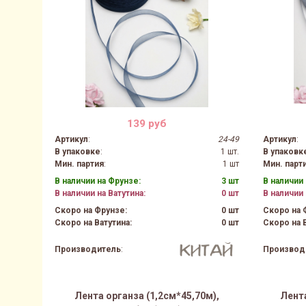
139 руб
Артикул
:
24-49
Артикул
:
В упаковке
:
1 шт.
В упаковк
Мин. партия
:
1 шт
Мин. парт
В наличии на Фрунзе:
3 шт
В наличии 
В наличии на Ватутина:
0 шт
В наличии 
Скоро на Фрунзе:
0 шт
Скоро на 
Скоро на Ватутина:
0 шт
Скоро на В
Производитель
:
Производ
Лента органза (1,2см*45,70м),
Лента