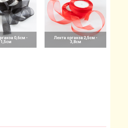
рганза 0,6см -
Лента органза 2,5см -
1,5см
3,8см