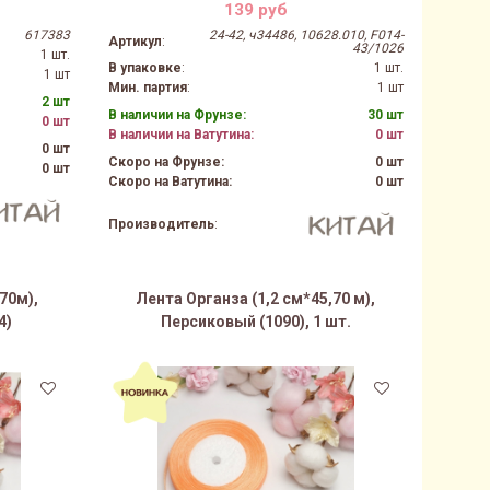
139 руб
617383
24-42, ч34486, 10628.010, F014-
Артикул
:
43/1026
1 шт.
В упаковке
:
1 шт.
1 шт
Мин. партия
:
1 шт
2 шт
В наличии на Фрунзе:
30 шт
0 шт
В наличии на Ватутина:
0 шт
0 шт
Скоро на Фрунзе:
0 шт
0 шт
Скоро на Ватутина:
0 шт
Производитель
:
70м),
Лента Органза (1,2 см*45,70 м),
4)
Персиковый (1090), 1 шт.