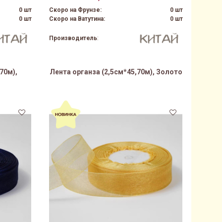
0 шт
Скоро на Фрунзе:
0 шт
0 шт
Скоро на Ватутина:
0 шт
Производитель
:
70м),
Лента органза (2,5см*45,70м), Золото