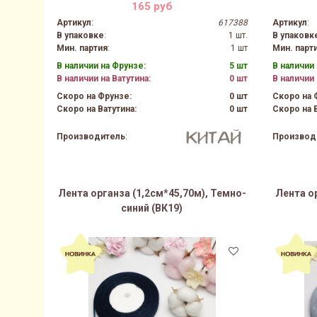
165 руб
Артикул
:
617388
Артикул
:
В упаковке
:
1 шт.
В упаковк
Мин. партия
:
1 шт
Мин. парт
В наличии на Фрунзе:
5 шт
В наличии 
В наличии на Ватутина:
0 шт
В наличии 
Скоро на Фрунзе:
0 шт
Скоро на 
Скоро на Ватутина:
0 шт
Скоро на В
Производитель
:
Производ
Лента органза (1,2см*45,70м), Темно-
Лента о
синий (ВК19)