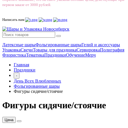
первом заказе от 3000 рублей.
Написать нам
Латексные шары
Фольгированные шары
Гелий и аксессуары
Упаковка
Свечи
Товары для праздника
Сервировка
Полиграфия
Флористика
Тематика
Праздники
Обучение
Мерч
Главная
Праздники
-
День Всех Влюбленных
Фольгированные шары
Фигуры сидячие/стоячие
Фигуры сидячие/стоячие
Цена