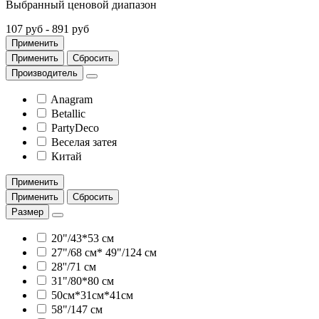
Выбранный ценовой диапазон
107 руб
-
891 руб
Применить
Применить
Сбросить
Производитель
Anagram
Betallic
PartyDeco
Веселая затея
Китай
Применить
Применить
Сбросить
Размер
20"/43*53 см
27"/68 см* 49"/124 см
28''/71 см
31"/80*80 см
50см*31см*41см
58"/147 см