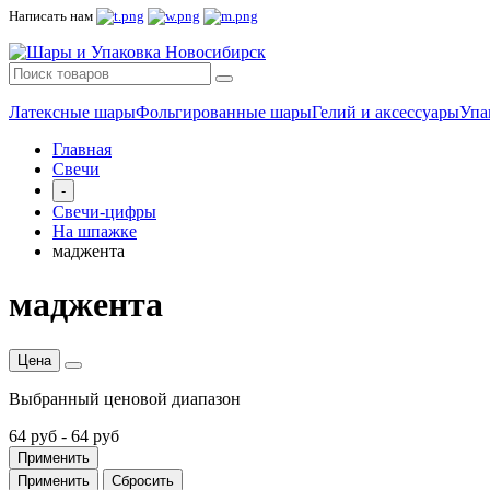
Написать нам
Латексные шары
Фольгированные шары
Гелий и аксессуары
Упа
Главная
Свечи
-
Свечи-цифры
На шпажке
маджента
маджента
Цена
Выбранный ценовой диапазон
64 руб
-
64 руб
Применить
Применить
Сбросить