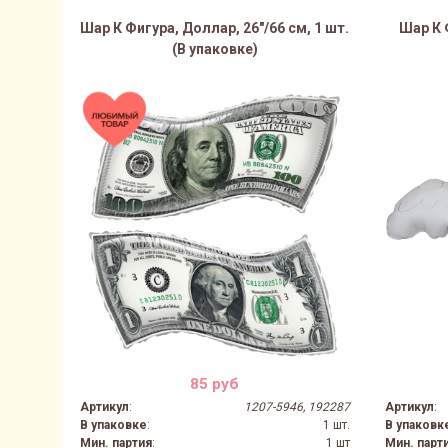
Шар К Фигура, Доллар, 26"/66 см, 1 шт.
Шар К 
(В упаковке)
85 руб
Артикул
:
1207-5946, 192287
Артикул
:
В упаковке
:
1 шт.
В упаковк
Мин. партия
:
1 шт
Мин. парт