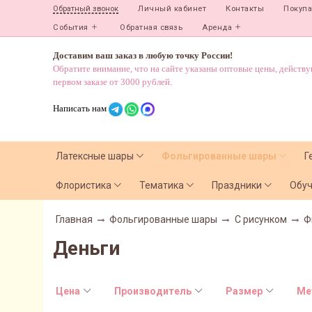
Личный кабинет
Контакты
Покуп
Обратный звонок
События
Обратная связь
Аренда
Доставим ваш заказ в любую точку России!
Обратите внимание, что на сайте указаны оптовые цены, действ
первом заказе от 3000 рублей.
Написать нам
Латексные шары
Фольгированные шары
Г
Флористика
Тематика
Праздники
Обу
Главная
Фольгированные шары
С рисунком
Ф
Деньги
Цена
Производитель
Размер
Ме