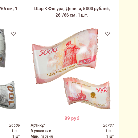
66 см, 1
Шар К Фигура, Деньги, 5000 рублей,
26''/66 см, 1 шт.
89 руб
26606
Артикул
:
26737
1 шт.
В упаковке
:
1 шт.
1 шт
Мин. партия
:
1 шт