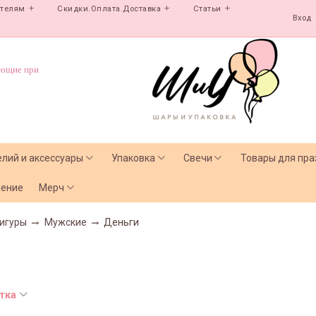
ателям
Скидки.Оплата.Доставка
Статьи
Вход
ующие при
елий и аксессуары
Упаковка
Свечи
Товары для пра
чение
Мерч
игуры
Мужские
Деньги
тка