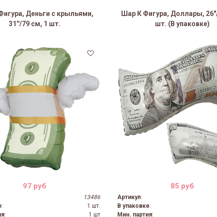
Фигура, Деньги с крыльями,
Шар К Фигура, Доллары, 26"/
31''/79 см, 1 шт.
шт. (В упаковке)
97 руб
85 руб
13486
Артикул
:
е
:
1 шт.
В упаковке
:
ия
:
1 шт
Мин. партия
: