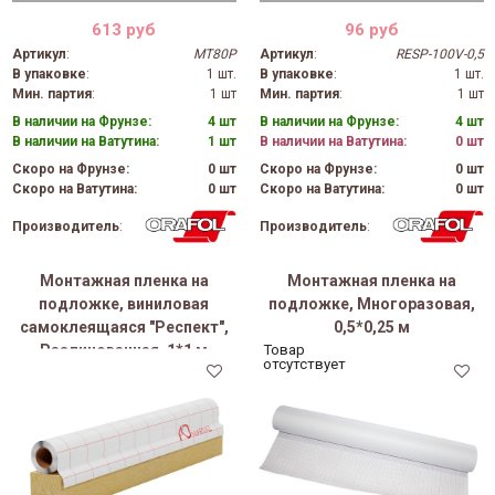
613 руб
96 руб
Артикул
:
МТ80Р
Артикул
:
RESP-100V-0,5
В упаковке
:
1 шт.
В упаковке
:
1 шт.
Мин. партия
:
1 шт
Мин. партия
:
1 шт
В наличии на Фрунзе:
4 шт
В наличии на Фрунзе:
4 шт
В наличии на Ватутина:
1 шт
В наличии на Ватутина:
0 шт
Скоро на Фрунзе:
0 шт
Скоро на Фрунзе:
0 шт
Скоро на Ватутина:
0 шт
Скоро на Ватутина:
0 шт
Производитель
:
Производитель
:
Монтажная пленка на
Монтажная пленка на
подложке, виниловая
подложке, Многоразовая,
самоклеящаяся "Респект",
0,5*0,25 м
Разлинованная, 1*1 м
Товар
отсутствует