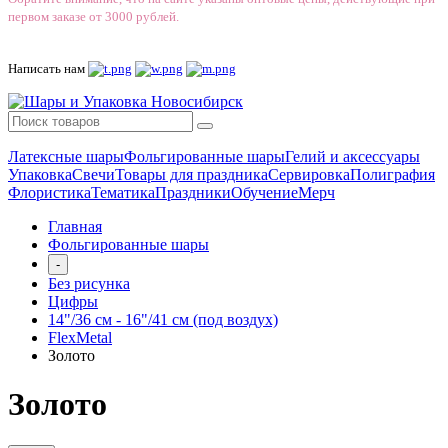
первом заказе от 3000 рублей.
Написать нам
Латексные шары
Фольгированные шары
Гелий и аксессуары
Упаковка
Свечи
Товары для праздника
Сервировка
Полиграфия
Флористика
Тематика
Праздники
Обучение
Мерч
Главная
Фольгированные шары
-
Без рисунка
Цифры
14"/36 см - 16"/41 см (под воздух)
FlexMetal
Золото
Золото