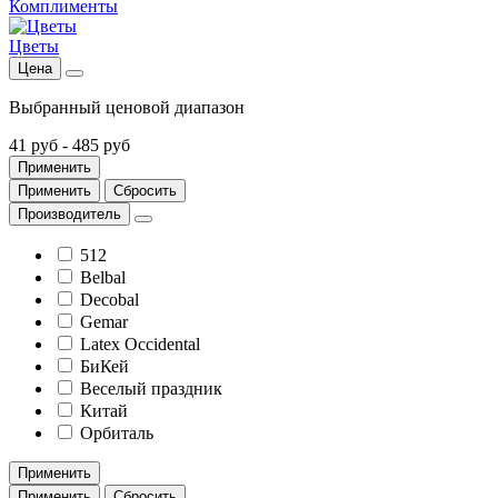
Комплименты
Цветы
Цена
Выбранный ценовой диапазон
41 руб
-
485 руб
Применить
Применить
Сбросить
Производитель
512
Belbal
Decobal
Gemar
Latex Occidental
БиКей
Веселый праздник
Китай
Орбиталь
Применить
Применить
Сбросить