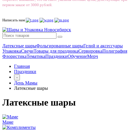
первом заказе от 3000 рублей.
Написать нам
Латексные шары
Фольгированные шары
Гелий и аксессуары
Упаковка
Свечи
Товары для праздника
Сервировка
Полиграфия
Флористика
Тематика
Праздники
Обучение
Мерч
Главная
Праздники
-
День Мамы
Латексные шары
Латексные шары
Маме