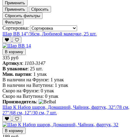
Применить
Применить
Сбросить
Сбросить фильтры
Фильтры
Сортировка:
Шар ВВ 14"/36см, Любимой мамочке, 25 шт.
В корзину
335 руб
Артикул
:
1103-3147
В упаковке
:
25 шт.
Мин. партия
:
1 упак
В наличии на Фрунзе:
1 упак
В наличии на Ватутина:
1 упак
Скоро на Фрунзе:
0 упак
Скоро на Ватутина:
0 упак
Производитель
:
Шар К Набор шаров, Домашний, Чайник, фартук, 32"/78 см,
27"/68 см, 12"/30 см, 7 шт.
В корзину
189 руб