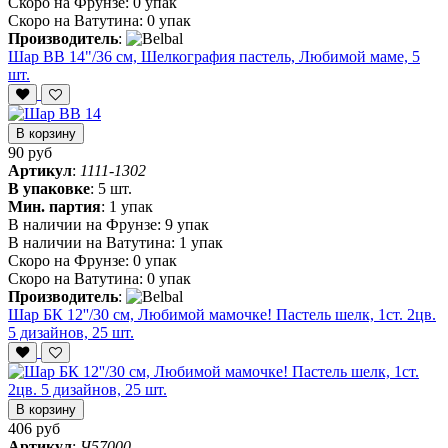
Скоро на Фрунзе:
0 упак
Скоро на Ватутина:
0 упак
Производитель
:
Шар ВВ 14"/36 см, Шелкография пастель, Любимой маме, 5
шт.
В корзину
90 руб
Артикул
:
1111-1302
В упаковке
:
5 шт.
Мин. партия
:
1 упак
В наличии на Фрунзе:
9 упак
В наличии на Ватутина:
1 упак
Скоро на Фрунзе:
0 упак
Скоро на Ватутина:
0 упак
Производитель
:
Шар БК 12''/30 см, Любимой мамочке! Пастель шелк, 1ст. 2цв.
5 дизайнов, 25 шт.
В корзину
406 руб
Артикул
:
Ч57000