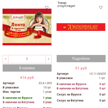
Товар
отсутствует
Подробнее
51 руб
В корзину
Артикул
:
15.11.00429
416 руб
В упаковке
:
1 шт.
Артикул
:
53.61.005
В наличии на Фрунзе:
0 шт
В упаковке
:
10 шт.
В наличии на Ватутина:
0 шт
Мин. партия
:
1 упак
Скоро на Фрунзе:
0 шт
В наличии на Фрунзе:
1 упак
Скоро на Ватутина:
0 шт
В наличии на Ватутина:
0 упак