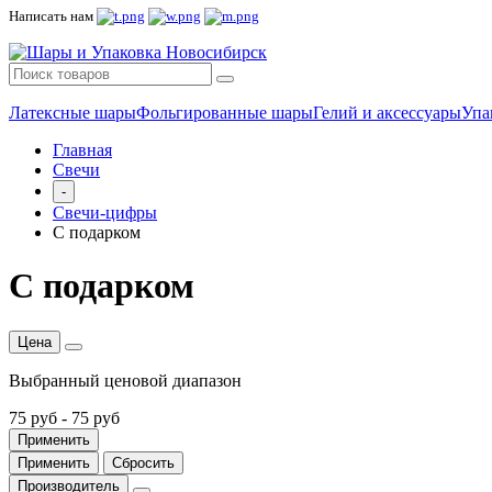
Написать нам
Латексные шары
Фольгированные шары
Гелий и аксессуары
Упа
Главная
Свечи
-
Свечи-цифры
С подарком
С подарком
Цена
Выбранный ценовой диапазон
75 руб
-
75 руб
Применить
Применить
Сбросить
Производитель