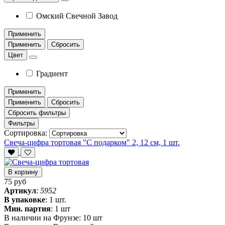
Омский Свечной Завод
Применить
Применить
Сбросить
Цвет
Градиент
Применить
Применить
Сбросить
Сбросить фильтры
Фильтры
Сортировка:
Свеча-цифра тортовая "С подарком" 2, 12 см, 1 шт.
В корзину
75 руб
Артикул
:
5952
В упаковке
:
1 шт.
Мин. партия
:
1 шт
В наличии на Фрунзе:
10 шт