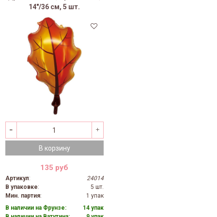
14"/36 см, 5 шт.
В корзину
135 руб
Артикул
:
24014
В упаковке
:
5 шт.
Мин. партия
:
1 упак
В наличии на Фрунзе:
14 упак
В наличии на Ватутина:
9 упак