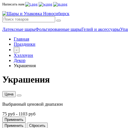
Написать нам
Латексные шары
Фольгированные шары
Гелий и аксессуары
Упа
Главная
Праздники
-
Хэллоуин
Декор
Украшения
Украшения
Цена
Выбранный ценовой диапазон
75 руб
-
1103 руб
Применить
Применить
Сбросить