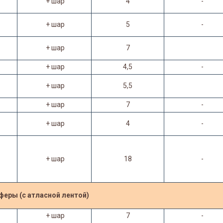
+ шар
4
-
+ шар
5
-
+ шар
7
+ шар
4,5
-
+ шар
5,5
+ шар
7
-
+ шар
4
-
+ шар
18
-
сферы (с атласной лентой)
+ шар
7
-