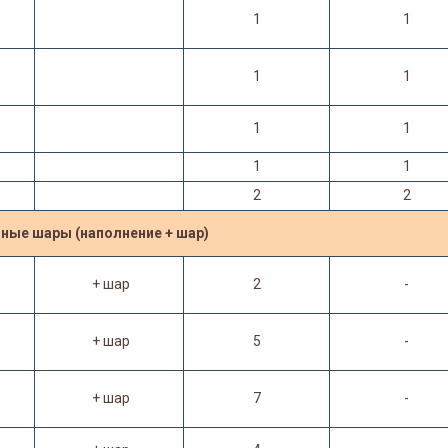
1
1
1
1
1
1
1
1
2
2
ные шары (наполнение + шар)
+ шар
2
-
+ шар
5
-
+ шар
7
-