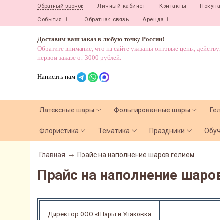
Личный кабинет
Контакты
Покуп
Обратный звонок
События
Обратная связь
Аренда
Доставим ваш заказ в любую точку России!
Обратите внимание, что на сайте указаны оптовые цены, действ
первом заказе от 3000 рублей.
Написать нам
Латексные шары
Фольгированные шары
Ге
Флористика
Тематика
Праздники
Обу
Главная
Прайс на наполнение шаров гелием
Прайс на наполнение шаро
Директор ООО «Шары и Упаковка