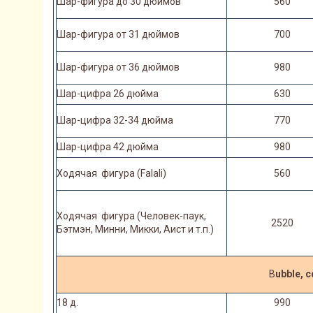
Шар-фигура до 30 дюймов
560
Шар-фигура от 31 дюймов
700
Шар-фигура от 36 дюймов
980
Шар-цифра 26 дюйма
630
Шар-цифра 32-34 дюйма
770
Шар-цифра 42 дюйма
980
Ходячая фигура (Falali)
560
Ходячая фигура (Человек-паук,
2520
Бэтмэн, Минни, Микки, Аист и т.п.)
B
ubble, 
18 д.
990