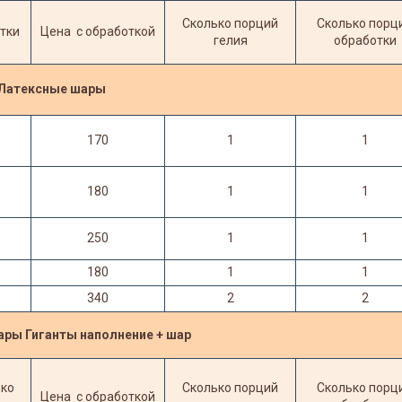
Сколько порций
Сколько порц
тки
Цена
с обработкой
гелия
обработки
Латексные шары
170
1
1
180
1
1
250
1
1
180
1
1
340
2
2
ры Гиганты наполнение + шар
ько
Сколько порций
Сколько порц
Цена
с обработкой