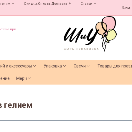
ателям
Скидки.Оплата.Доставка
Статьи
Вход
ующие при
лий и аксессуары
Упаковка
Свечи
Товары для праз
чение
Мерч
в гелием